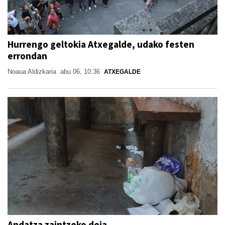
Hurrengo geltokia Atxegalde, udako festen
errondan
Noaua Aldizkaria
abu 06, 10:36
ATXEGALDE
Andatza zaintzeko deia