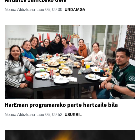
Noaua Aldizkaria
abu 06, 09:00
URDAIAGA
HarEman programarako parte hartzaile bila
Noaua Aldizkaria
abu 06, 09:52
USURBIL