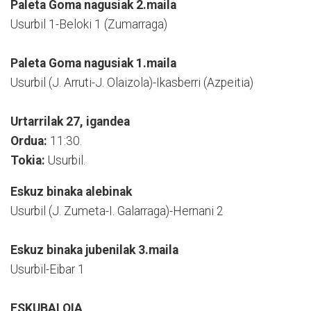
Paleta Goma nagusiak 2.maila
Usurbil 1-Beloki 1 (Zumarraga)
Paleta Goma nagusiak 1.maila
Usurbil (J. Arruti-J. Olaizola)-Ikasberri (Azpeitia)
Urtarrilak 27, igandea
Ordua:
11:30.
Tokia:
Usurbil.
Eskuz binaka alebinak
Usurbil (J. Zumeta-I. Galarraga)-Hernani 2
Eskuz binaka jubenilak 3.maila
Usurbil-Eibar 1
ESKUBALOIA