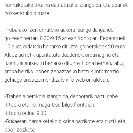
hamaiketako bikaina dastatu ahal izango da. Eta opariak
zozketatuko dituzte.
Probarako izen emateko aukera izango da igande
goizean bertan, 8:30-9:15 artean frontoian. Federatuek
15 euro ordaindu beharko dituzte, gainerakoek 20 euro.
Aldez aurretik apuntatuta daudenek, ordainagiria eta
lizentzia aurkeztu beharko dituzte. Hona hemen, labur,
proba herrikoi honen zehaztasun batzuk, informazio
gehiago andatzamendizale.info web orrialdean:
-Trabesia herrikoia izango da, denborarik hartu gabe.
-Irteera eta helmuga: Usurbilgo frontoian.
-Irteera ordua: 9:30.
-Bukaeran: hamaiketako bikaina barrikote eta guzti, eta
opari zozketa.