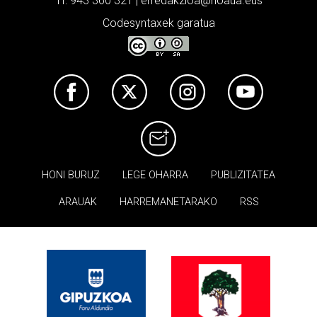
Tf: 943 360 321 | erredakzioa@noaua.eus
Codesyntaxek garatua
HONI BURUZ
LEGE OHARRA
PUBLIZITATEA
ARAUAK
HARREMANETARAKO
RSS