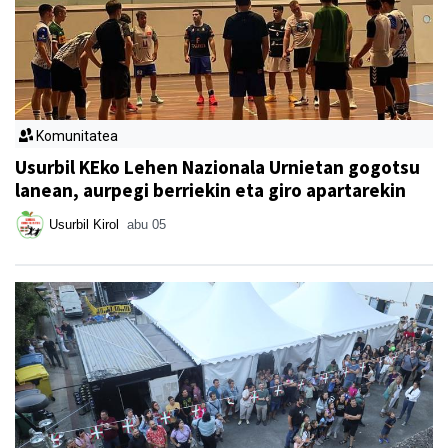
Komunitatea
Usurbil KEko Lehen Nazionala Urnietan gogotsu
lanean, aurpegi berriekin eta giro apartarekin
Usurbil Kirol
abu 05