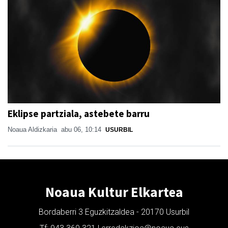
Eklipse partziala, astebete barru
Noaua Aldizkaria
abu 06, 10:14
USURBIL
Noaua Kultur Elkartea
Bordaberri 3 Eguzkitzaldea - 20170 Usurbil