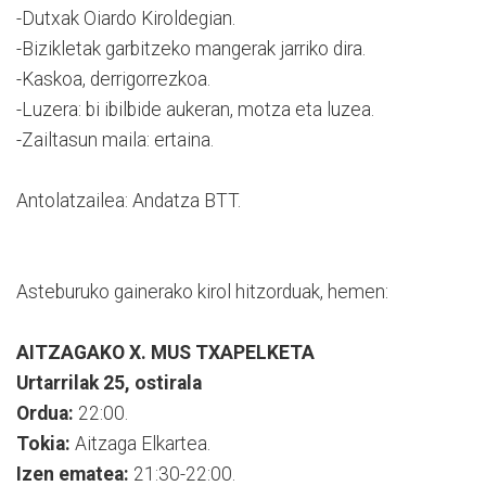
-Dutxak Oiardo Kiroldegian.
-Bizikletak garbitzeko mangerak jarriko dira.
-Kaskoa, derrigorrezkoa.
-Luzera: bi ibilbide aukeran, motza eta luzea.
-Zailtasun maila: ertaina.
Antolatzailea: Andatza BTT.
Asteburuko gainerako kirol hitzorduak, hemen:
AITZAGAKO X. MUS TXAPELKETA
Urtarrilak 25, ostirala
Ordua:
22:00.
Tokia:
Aitzaga Elkartea.
Izen ematea:
21:30-22:00.