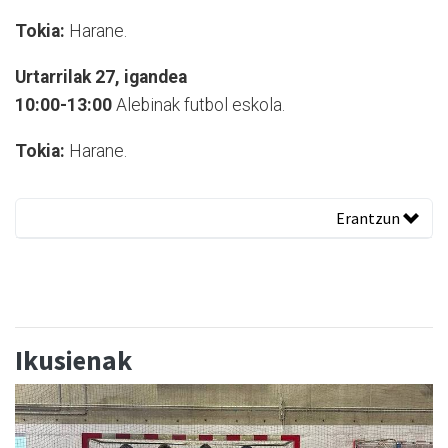
Tokia:
Harane.
Urtarrilak 27, igandea
10:00-13:00
Alebinak futbol eskola.
Tokia:
Harane.
Erantzun
Ikusienak