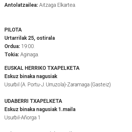
Antolatzailea:
Aitzaga Elkartea.
PILOTA
Urtarrilak 25, ostirala
Ordua:
19:00.
Tokia:
Aginaga.
EUSKAL HERRIKO TXAPELKETA
Eskuz binaka nagusiak
Usurbil (A. Portu-J. Urruzola)-Zaramaga (Gasteiz)
UDABERRI TXAPELKETA
Eskuz binaka nagusiak 1.maila
Usurbil-Añorga 1