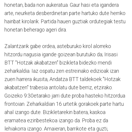
honetan, bada non aukeratua. Gaur hasi eta igandera
arte, neurketa desberdinetan parte hartuko dute herriko
hainbat kirolarik. Partida hauen guztiak ordutegiak testu
honetan beherago ageri dira.
Zalantzarik gabe ordea, asteburuko kirol alorreko
hitzordu nagusia igande goizean burutuko da; Irisasi
BTT "Hotzak akabatzen" bizikleta bidezko mendi
zeharkaldia. Iaz ospatu zen estreinako edizioak izan
zuen harrera ikusita, Andatza BTT taldekoek "Hotzak
akabatzen" trabesia antolatu dute berriz, etzirako.
Goizeko 9:30etarako jarri dute proba hasteko hitzordua
frontoian. Zeharkaldian 16 urtetik gorakoek parte hartu
ahal izango dute. Bizikletarekin batera, kaskoa
eramatea ezinbestekoa izango da. Proba ez da
lehiakorra izango. Amaieran, barrikote eta guzti,