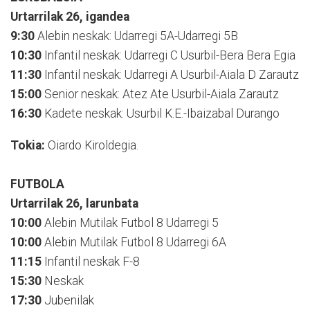
Urtarrilak 26, igandea
9:30
Alebin neskak: Udarregi 5A-Udarregi 5B
10:30
Infantil neskak: Udarregi C Usurbil-Bera Bera Egia
11:30
Infantil neskak: Udarregi A Usurbil-Aiala D Zarautz
15:00
Senior neskak: Atez Ate Usurbil-Aiala Zarautz
16:30
Kadete neskak: Usurbil K.E.-Ibaizabal Durango
Tokia:
Oiardo Kiroldegia.
FUTBOLA
Urtarrilak 26, larunbata
10:00
Alebin Mutilak Futbol 8 Udarregi 5
10:00
Alebin Mutilak Futbol 8 Udarregi 6A
11:15
Infantil neskak F-8
15:30
Neskak
17:30
Jubenilak