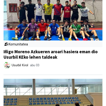
Komunitatea
Iñigo Moreno Azkueren aroari hasiera eman dio
Usurbil KEko lehen taldeak
Usurbil Kirol
abu 03