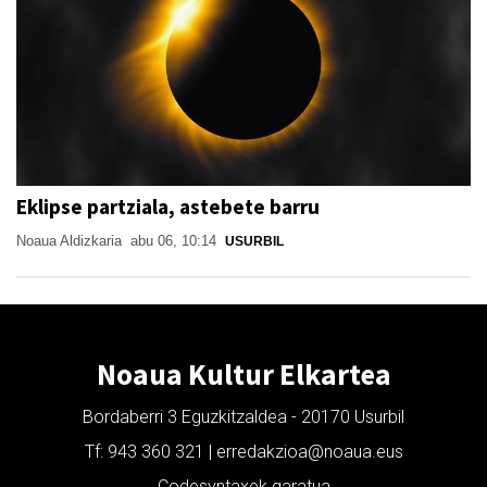
Eklipse partziala, astebete barru
Noaua Aldizkaria
abu 06, 10:14
USURBIL
Noaua Kultur Elkartea
Bordaberri 3 Eguzkitzaldea - 20170 Usurbil
Tf: 943 360 321 | erredakzioa@noaua.eus
Codesyntaxek garatua