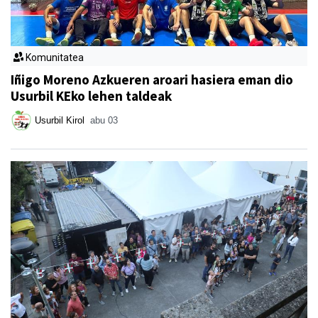
Komunitatea
Iñigo Moreno Azkueren aroari hasiera eman dio
Usurbil KEko lehen taldeak
Usurbil Kirol
abu 03