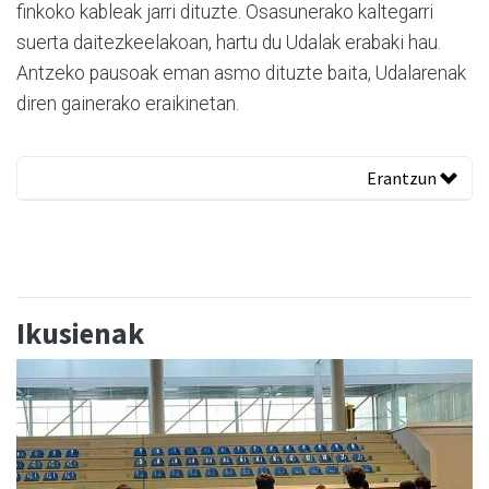
finkoko kableak jarri dituzte. Osasunerako kaltegarri
suerta daitezkeelakoan, hartu du Udalak erabaki hau.
Antzeko pausoak eman asmo dituzte baita, Udalarenak
diren gainerako eraikinetan.
Erantzun
Ikusienak