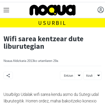
USURBIL
Wifi sarea kentzear dute
liburutegian
Noaua Aldizkaria
2013ko urtarrilaren 29a
Entzun
Itzuli
Usurbilgo Udalak wifi sarea kendu asmo du Sutegi udal
liburutegitik. Horren ordez, mahai bakoitzeko konexio