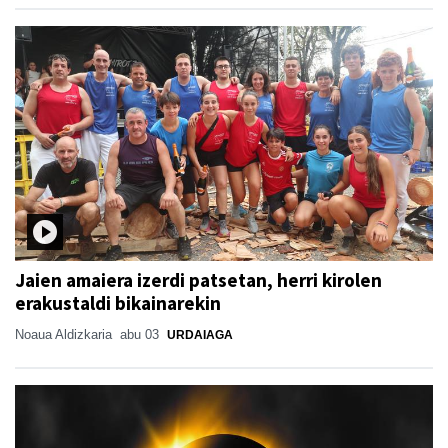
Jaien amaiera izerdi patsetan, herri kirolen
erakustaldi bikainarekin
Noaua Aldizkaria
abu 03
URDAIAGA