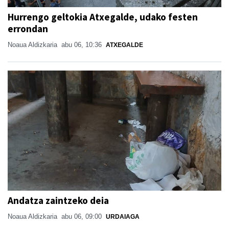
Hurrengo geltokia Atxegalde, udako festen
errondan
Noaua Aldizkaria
abu 06, 10:36
ATXEGALDE
Andatza zaintzeko deia
Noaua Aldizkaria
abu 06, 09:00
URDAIAGA