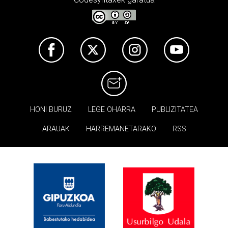
HONI BURUZ
LEGE OHARRA
PUBLIZITATEA
ARAUAK
HARREMANETARAKO
RSS