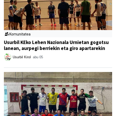
Komunitatea
Usurbil KEko Lehen Nazionala Urnietan gogotsu
lanean, aurpegi berriekin eta giro apartarekin
Usurbil Kirol
abu 05