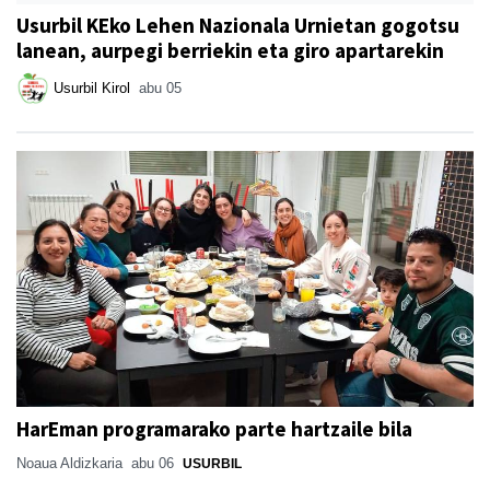
Usurbil KEko Lehen Nazionala Urnietan gogotsu
lanean, aurpegi berriekin eta giro apartarekin
Usurbil Kirol
abu 05
HarEman programarako parte hartzaile bila
Noaua Aldizkaria
abu 06
USURBIL