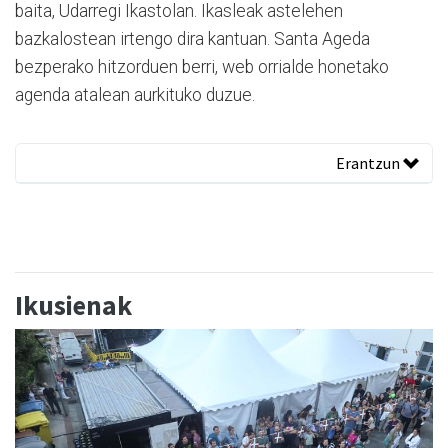
baita, Udarregi Ikastolan. Ikasleak astelehen
bazkalostean irtengo dira kantuan. Santa Ageda
bezperako hitzorduen berri, web orrialde honetako
agenda atalean aurkituko duzue.
Erantzun
Ikusienak