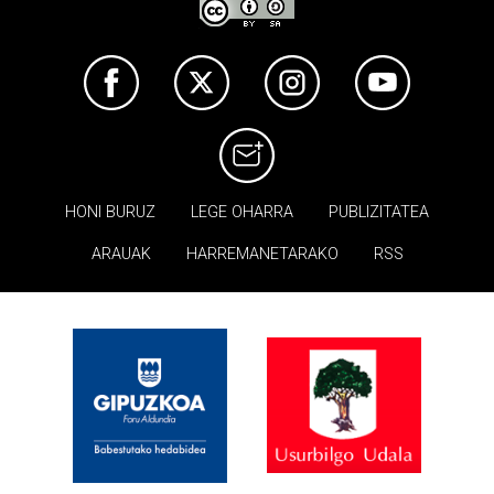
HONI BURUZ
LEGE OHARRA
PUBLIZITATEA
ARAUAK
HARREMANETARAKO
RSS