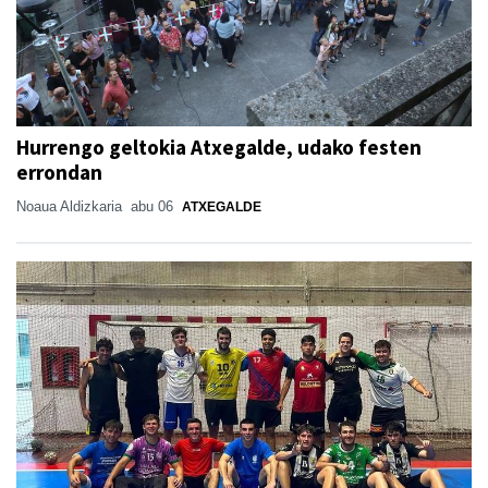
Hurrengo geltokia Atxegalde, udako festen
errondan
Noaua Aldizkaria
abu 06
ATXEGALDE