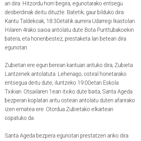
ari dira. Hitzordu horri begira, egunotarako entsegu
desberdinak deitu dituzte. Batetik, gaur bilduko dira
Kantu Taldekoak, 18:30etatik aurrera Udarregi Ikastolan.
Hilaren 4rako saioa antolatu dute Bota Punttubakoekin
batera, eta honenbestez, prestaketa lan betean dira
egunotan.
Zubietan ere egun berean kantuan arituko dira, Zubieta
Lantzenek antolatuta. Lehenago, ostiral honetarako
entsegua deitu dute, iluntzeko 19:00etan Eskola
Txikian. Otsailaren 1ean itxiko dute baita, Santa Ageda
bezperan koplatan aritu ostean antolatu duten afarirako
izen ematea ere. Otordua Zubietako elkartean
ospatuko da.
Santa Ageda bezpera egunotan prestatzen ariko dira