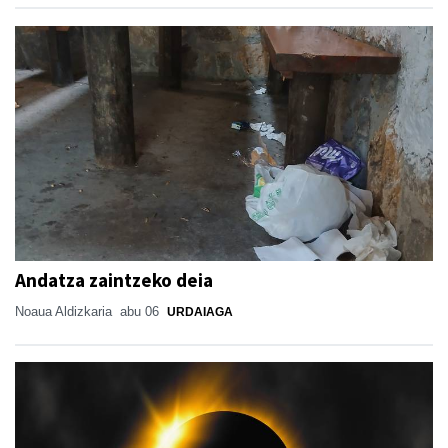
Andatza zaintzeko deia
Noaua Aldizkaria
abu 06
URDAIAGA