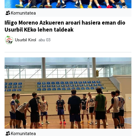
Komunitatea
Iñigo Moreno Azkueren aroari hasiera eman dio
Usurbil KEko lehen taldeak
Usurbil Kirol
abu 03
Komunitatea