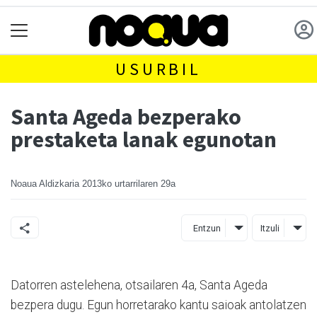
USURBIL
Santa Ageda bezperako
prestaketa lanak egunotan
Noaua Aldizkaria
2013ko urtarrilaren 29a
Entzun
Itzuli
Datorren astelehena, otsailaren 4a, Santa Ageda
bezpera dugu. Egun horretarako kantu saioak antolatzen