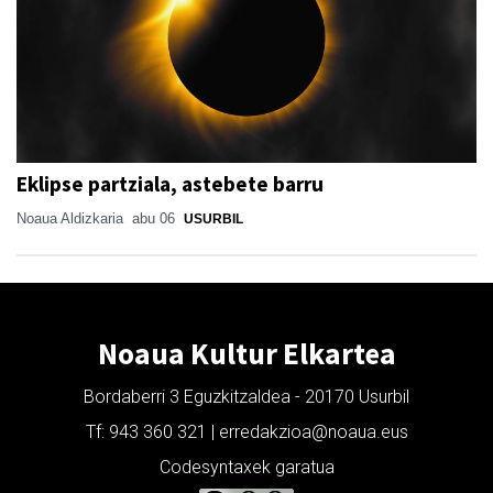
Eklipse partziala, astebete barru
Noaua Aldizkaria
abu 06
USURBIL
Noaua Kultur Elkartea
Bordaberri 3 Eguzkitzaldea - 20170 Usurbil
Tf: 943 360 321 | erredakzioa@noaua.eus
Codesyntaxek garatua