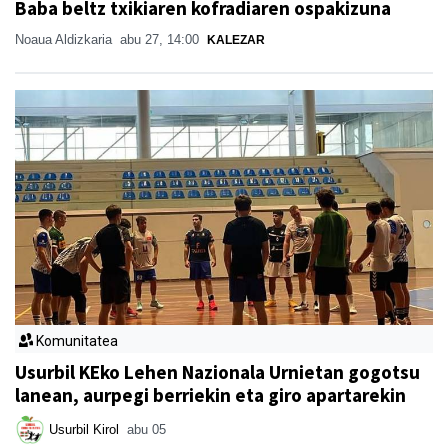
Baba beltz txikiaren kofradiaren ospakizuna
Noaua Aldizkaria
abu 27, 14:00
KALEZAR
Komunitatea
Usurbil KEko Lehen Nazionala Urnietan gogotsu
lanean, aurpegi berriekin eta giro apartarekin
Usurbil Kirol
abu 05