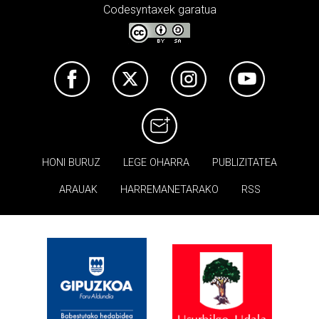
Codesyntaxek garatua
HONI BURUZ
LEGE OHARRA
PUBLIZITATEA
ARAUAK
HARREMANETARAKO
RSS