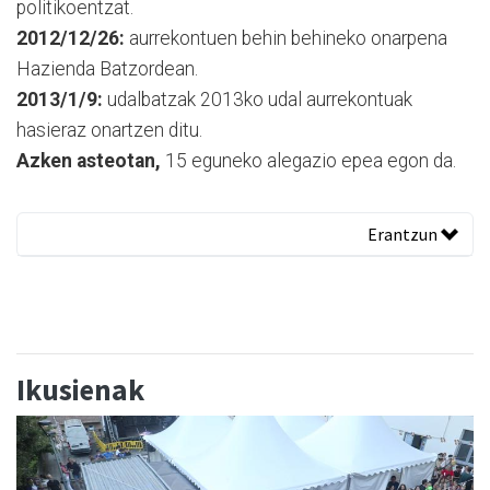
politikoentzat.
2012/12/26:
aurrekontuen behin behineko onarpena
Hazienda Batzordean.
2013/1/9:
udalbatzak 2013ko udal aurrekontuak
hasieraz onartzen ditu.
Azken asteotan,
15 eguneko alegazio epea egon da.
Erantzun
Ikusienak