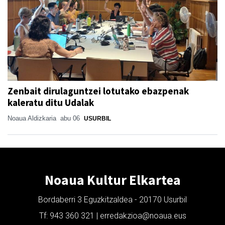
Zenbait dirulaguntzei lotutako ebazpenak
kaleratu ditu Udalak
Noaua Aldizkaria
abu 06
USURBIL
Noaua Kultur Elkartea
Bordaberri 3 Eguzkitzaldea - 20170 Usurbil
Tf: 943 360 321 | erredakzioa@noaua.eus