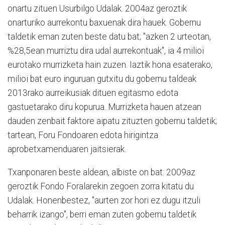
onartu zituen Usurbilgo Udalak. 2004az geroztik
onarturiko aurrekontu baxuenak dira hauek. Gobernu
taldetik eman zuten beste datu bat; "azken 2 urteotan,
%28,5ean murriztu dira udal aurrekontuak", ia 4 milioi
eurotako murrizketa hain zuzen. Iaztik hona esaterako,
milioi bat euro inguruan gutxitu du gobernu taldeak
2013rako aurreikusiak dituen egitasmo edota
gastuetarako diru kopurua. Murrizketa hauen atzean
dauden zenbait faktore aipatu zituzten gobernu taldetik;
tartean, Foru Fondoaren edota hirigintza
aprobetxamenduaren jaitsierak.
Txanponaren beste aldean, albiste on bat: 2009az
geroztik Fondo Foralarekin zegoen zorra kitatu du
Udalak. Honenbestez, "aurten zor hori ez dugu itzuli
beharrik izango", berri eman zuten gobernu taldetik