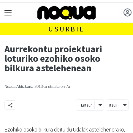
USURBIL
Aurrekontu proiektuari
loturiko ezohiko osoko
bilkura astelehenean
Noaua Aldizkaria
2013ko otsailaren 7a
Entzun
Itzuli
Ezohiko osoko bilkura deitu du Udalak astelehenerako,