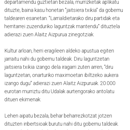
departamendu guztietan bezala, murrizketak aplikatu
dituzte, baina kasu honetan "jaitsiera txikia" da gobernu
taldearen esanetan. "Larrialdietarako diru partidak eta
herritarrei zuzenduriko laguntzak mantendu" dituztela
adierazi zuen Alaitz Aizpurua zinegotziak.
Kultur arloan, herri eragileen aldeko apustua egiten
jarraitu nahi du gobernu taldeak. Diru laguntzetan
jaitsiera txikia izango dela iragarri zuten arren, "diru
laguntzetan, onarturiko maximoetan ibiltzeko aukera
izango dugu" adierazi zuen Alaitz Aizpuruak. 20.000
eurotan murriztu ditu Udalak aurtengorako antolatu
dituen ekimenak.
Lehen aipatu bezala, behar beharrezkotzat jotzen
dituzten inbertsioak burutu nahi ditu gobernu taldeak.