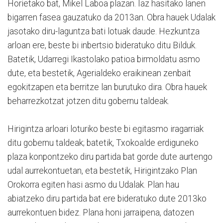
Horietako bat, Mikel Laboa plazan. Iaz hasitako lanen
bigarren fasea gauzatuko da 2013an. Obra hauek Udalak
jasotako diru-laguntza bati lotuak daude. Hezkuntza
arloan ere, beste bi inbertsio bideratuko ditu Bilduk.
Batetik, Udarregi Ikastolako patioa birmoldatu asmo
dute, eta bestetik, Agerialdeko eraikinean zenbait
egokitzapen eta berritze lan burutuko dira. Obra hauek
beharrezkotzat jotzen ditu gobernu taldeak.
Hirigintza arloari loturiko beste bi egitasmo iragarriak
ditu gobernu taldeak; batetik, Txokoalde erdiguneko
plaza konpontzeko diru partida bat gorde dute aurtengo
udal aurrekontuetan, eta bestetik, Hirigintzako Plan
Orokorra egiten hasi asmo du Udalak. Plan hau
abiatzeko diru partida bat ere bideratuko dute 2013ko
aurrekontuen bidez. Plana honi jarraipena, datozen