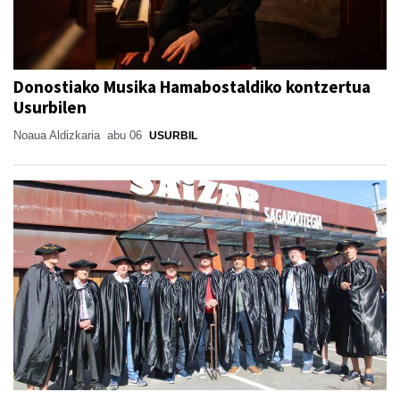
Donostiako Musika Hamabostaldiko kontzertua
Usurbilen
Noaua Aldizkaria
abu 06
USURBIL