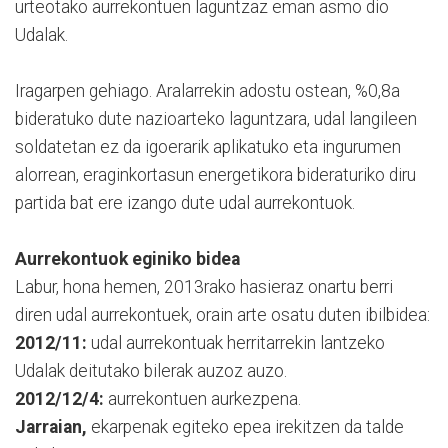
urteotako aurrekontuen laguntzaz eman asmo dio
Udalak.
Iragarpen gehiago. Aralarrekin adostu ostean, %0,8a
bideratuko dute nazioarteko laguntzara, udal langileen
soldatetan ez da igoerarik aplikatuko eta ingurumen
alorrean, eraginkortasun energetikora bideraturiko diru
partida bat ere izango dute udal aurrekontuok.
Aurrekontuok eginiko bidea
Labur, hona hemen, 2013rako hasieraz onartu berri
diren udal aurrekontuek, orain arte osatu duten ibilbidea:
2012/11:
udal aurrekontuak herritarrekin lantzeko
Udalak deitutako bilerak auzoz auzo.
2012/12/4:
aurrekontuen aurkezpena.
Jarraian,
ekarpenak egiteko epea irekitzen da talde