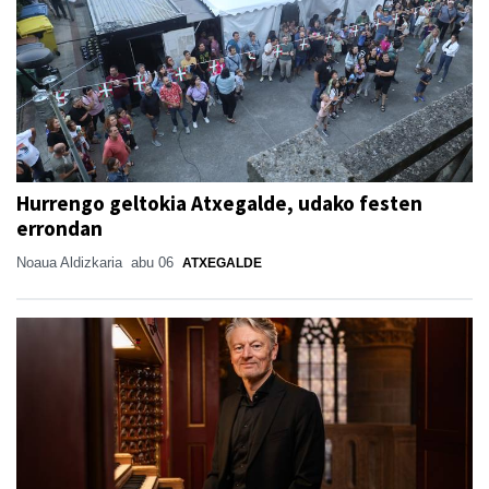
Hurrengo geltokia Atxegalde, udako festen
errondan
Noaua Aldizkaria
abu 06
ATXEGALDE