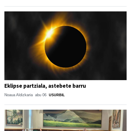
Eklipse partziala, astebete barru
Noaua Aldizkaria
abu 06
USURBIL