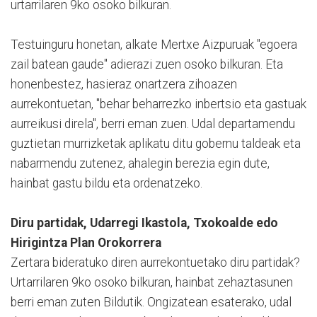
urtarrilaren 9ko osoko bilkuran.
Testuinguru honetan, alkate Mertxe Aizpuruak "egoera
zail batean gaude" adierazi zuen osoko bilkuran. Eta
honenbestez, hasieraz onartzera zihoazen
aurrekontuetan, "behar beharrezko inbertsio eta gastuak
aurreikusi direla", berri eman zuen. Udal departamendu
guztietan murrizketak aplikatu ditu gobernu taldeak eta
nabarmendu zutenez, ahalegin berezia egin dute,
hainbat gastu bildu eta ordenatzeko.
Diru partidak, Udarregi Ikastola, Txokoalde edo
Hirigintza Plan Orokorrera
Zertara bideratuko diren aurrekontuetako diru partidak?
Urtarrilaren 9ko osoko bilkuran, hainbat zehaztasunen
berri eman zuten Bildutik. Ongizatean esaterako, udal