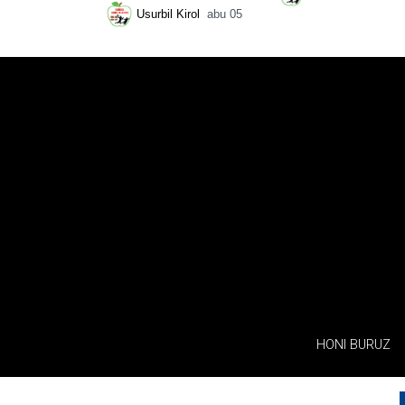
Usurbil Kirol
abu 05
HONI BURUZ