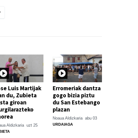
se Luis Martijak
Erromeriak dantza
an du, Zubieta
gogo bizia piztu
sta giroan
du San Estebango
rgilarazteko
plazan
horea
Noaua Aldizkaria
abu 03
URDAIAGA
ua Aldizkaria
uzt 25
BIETA