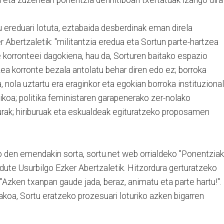
 eta zuzenean ponentzia definitiboan txertatuak izango dira"
ereduari lotuta, eztabaida desberdinak eman direla
 Abertzaletik: "militantzia eredua eta Sortun parte-hartzea
 korronteei dagokiena, hau da, Sorturen baitako espazio
ea korronte bezala antolatu behar diren edo ez; borroka
 nola uztartu era eraginkor eta egokian borroka instituzional
ikoa; politika feministaren garapenerako zer-nolako
iturak; hiriburuak eta eskualdeak egituratzeko proposamen
o den emendakin sorta, sortu.net web orrialdeko "Ponentziak
 dute Usurbilgo Ezker Abertzaletik. Hitzordura gerturatzeko
. "Azken txanpan gaude jada, beraz, animatu eta parte hartu!".
akoa, Sortu eratzeko prozesuari loturiko azken bigarren