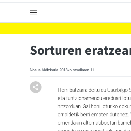
Sorturen eratzear
Noaua Aldizkaria
2013ko otsailaren 11
Herri batzarra deitu du Usurbilgo
eta funtzionamendu ereduari lotu
hitzorduan. Gai honi loturiko do
orrialdetik berri ematen dutenez,
emendakin alternatiboetan barneb