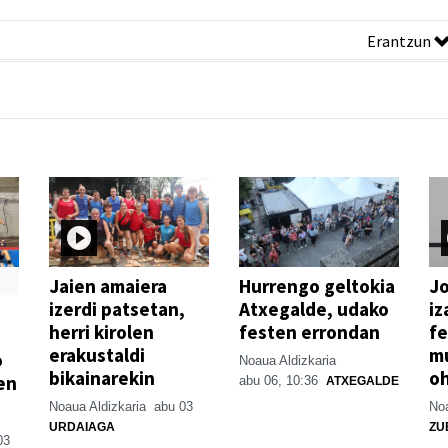
Erantzun
Jaien amaiera
Hurrengo geltokia
Jo
izerdi patsetan,
Atxegalde, udako
iz
herri kirolen
festen errondan
fe
erakustaldi
mu
o
Noaua Aldizkaria
bikainarekin
o
en
abu 06, 10:36
ATXEGALDE
Noaua Aldizkaria
abu 03
Noa
URDAIAGA
ZU
03