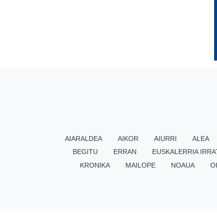
AIARALDEA
AIKOR
AIURRI
ALEA
BEGITU
ERRAN
EUSKALERRIA IRRA
KRONIKA
MAILOPE
NOAUA
O