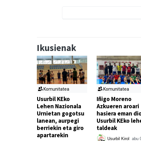
Ikusienak
Komunitatea
Komunitatea
Usurbil KEko
Iñigo Moreno
Lehen Nazionala
Azkueren aroari
Urnietan gogotsu
hasiera eman di
lanean, aurpegi
Usurbil KEko leh
berriekin eta giro
taldeak
apartarekin
Usurbil Kirol
abu 