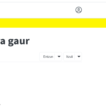
ra gaur
Entzun
Itzuli
1