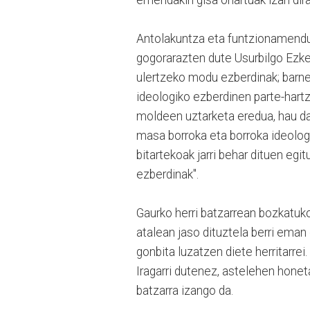
emendakin gisa onartuak izan dira
Antolakuntza eta funtzionamendu 
gogorarazten dute Usurbilgo Ezker
ulertzeko modu ezberdinak; barne
ideologiko ezberdinen parte-hartz
moldeen uztarketa eredua, hau da,
masa borroka eta borroka ideolog
bitartekoak jarri behar dituen eg
ezberdinak".
Gaurko herri batzarrean bozkatuk
atalean jaso dituztela berri eman
gonbita luzatzen diete herritarrei
Iragarri dutenez, astelehen honet
batzarra izango da.