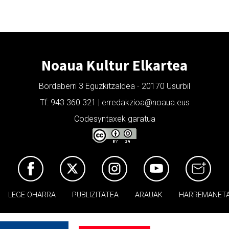
Noaua Kultur Elkartea
Bordaberri 3 Eguzkitzaldea - 20170 Usurbil
Tf: 943 360 321 | erredakzioa@noaua.eus
Codesyntaxek garatua
LEGE OHARRA
PUBLIZITATEA
ARAUAK
HARREMANET