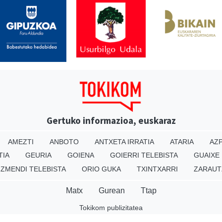
Gertuko informazioa, euskaraz
AMEZTI
ANBOTO
ANTXETA IRRATIA
ATARIA
AZP
TIA
GEURIA
GOIENA
GOIERRI TELEBISTA
GUAIXE
IZMENDI TELEBISTA
ORIO GUKA
TXINTXARRI
ZARAUT
Matx
Gurean
Ttap
Tokikom publizitatea
v16.25.0