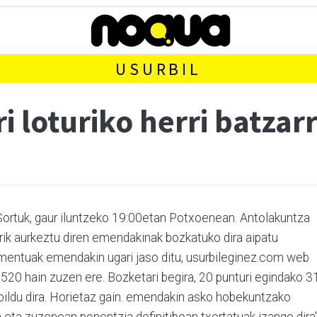
USURBIL
i loturiko herri batzar
 Sortuk, gaur iluntzeko 19:00etan Potxoenean. Antolakuntza
rik aurkeztu diren emendakinak bozkatuko dira aipatu
kumentuak emendakin ugari jaso ditu, usurbileginez.com web
 "520 hain zuzen ere. Bozketari begira, 20 punturi egindako 3
ildu dira. Horietaz gain. emendakin asko hobekuntzako