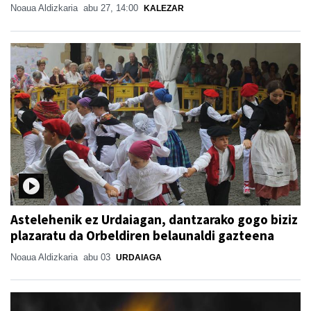
Noaua Aldizkaria
abu 27, 14:00
KALEZAR
Astelehenik ez Urdaiagan, dantzarako gogo biziz
plazaratu da Orbeldiren belaunaldi gazteena
Noaua Aldizkaria
abu 03
URDAIAGA