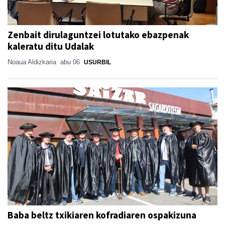
Zenbait dirulaguntzei lotutako ebazpenak
kaleratu ditu Udalak
Noaua Aldizkaria
abu 06
USURBIL
Baba beltz txikiaren kofradiaren ospakizuna