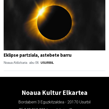
Eklipse partziala, astebete barru
Noaua Aldizkaria
abu 06
USURBIL
Noaua Kultur Elkartea
Bordaberri 3 Eguzkitzaldea - 20170 Usurbil