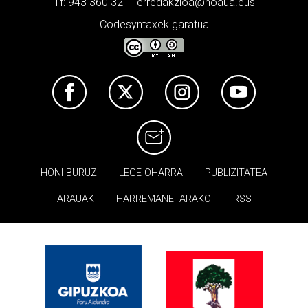
Tf: 943 360 321 | erredakzioa@noaua.eus
Codesyntaxek garatua
HONI BURUZ
LEGE OHARRA
PUBLIZITATEA
ARAUAK
HARREMANETARAKO
RSS