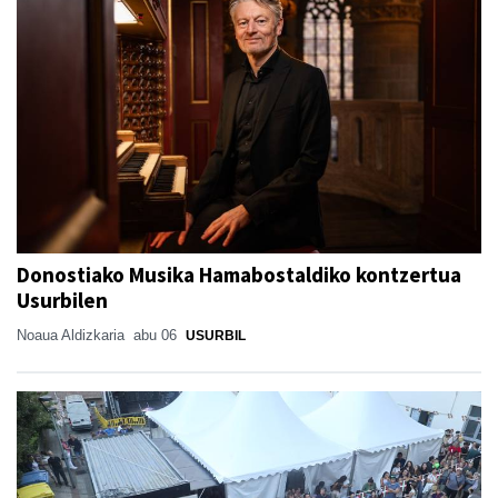
Donostiako Musika Hamabostaldiko kontzertua
Usurbilen
Noaua Aldizkaria
abu 06
USURBIL