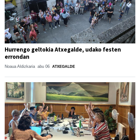
Hurrengo geltokia Atxegalde, udako festen
errondan
Noaua Aldizkaria
abu 06
ATXEGALDE