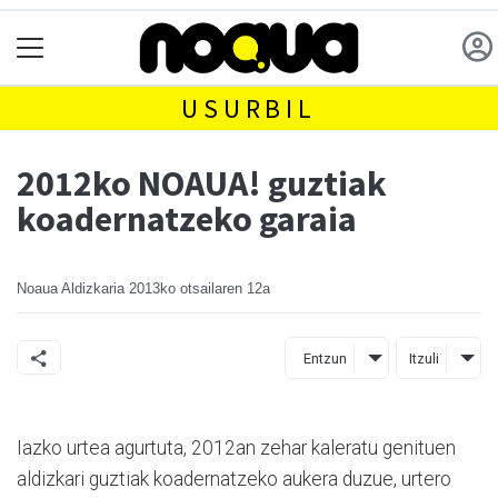
USURBIL
2012ko NOAUA! guztiak
koadernatzeko garaia
Noaua Aldizkaria
2013ko otsailaren 12a
Entzun
Itzuli
Iazko urtea agurtuta, 2012an zehar kaleratu genituen
aldizkari guztiak koadernatzeko aukera duzue, urtero