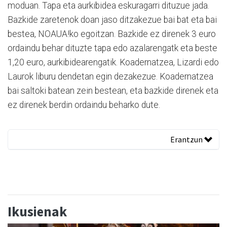
moduan. Tapa eta aurkibidea eskuragarri dituzue jada.
Bazkide zaretenok doan jaso ditzakezue bai bat eta bai
bestea, NOAUA!ko egoitzan. Bazkide ez direnek 3 euro
ordaindu behar dituzte tapa edo azalarengatk eta beste
1,20 euro, aurkibidearengatik. Koadernatzea, Lizardi edo
Laurok liburu dendetan egin dezakezue. Koadernatzea
bai saltoki batean zein bestean, eta bazkide direnek eta
ez direnek berdin ordaindu beharko dute.
Erantzun
Ikusienak