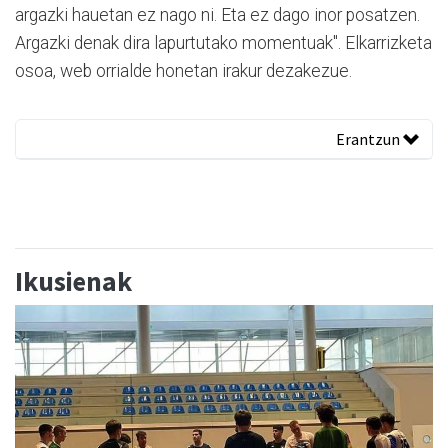
argazki hauetan ez nago ni. Eta ez dago inor posatzen.
Argazki denak dira lapurtutako momentuak". Elkarrizketa
osoa, web orrialde honetan irakur dezakezue.
Erantzun
Ikusienak