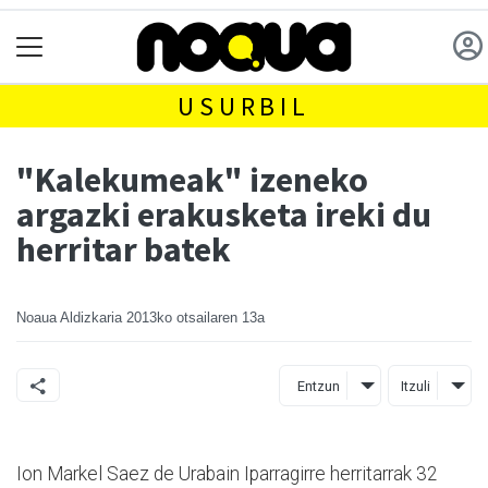
USURBIL
"Kalekumeak" izeneko
argazki erakusketa ireki du
herritar batek
Noaua Aldizkaria
2013ko otsailaren 13a
Entzun
Itzuli
Ion Markel Saez de Urabain Iparragirre herritarrak 32