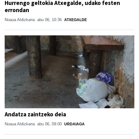
Hurrengo geltokia Atxegalde, udako festen
errondan
Noaua Aldizkaria
abu 06, 10:36
ATXEGALDE
Andatza zaintzeko deia
Noaua Aldizkaria
abu 06, 09:00
URDAIAGA