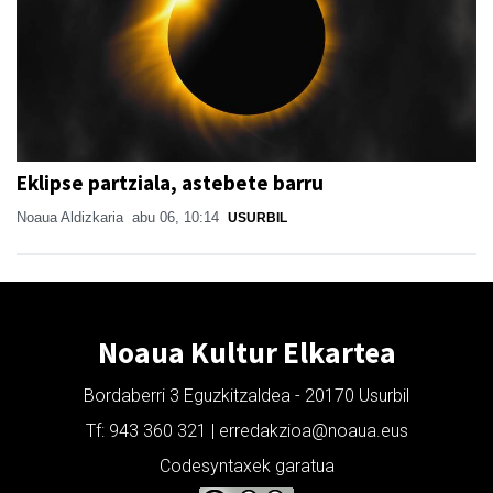
Eklipse partziala, astebete barru
Noaua Aldizkaria
abu 06, 10:14
USURBIL
Noaua Kultur Elkartea
Bordaberri 3 Eguzkitzaldea - 20170 Usurbil
Tf: 943 360 321 | erredakzioa@noaua.eus
Codesyntaxek garatua