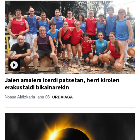
Jaien amaiera izerdi patsetan, herri kirolen
erakustaldi bikainarekin
Noaua Aldizkaria
abu 03
URDAIAGA