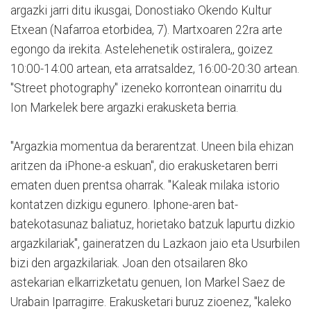
argazki jarri ditu ikusgai, Donostiako Okendo Kultur
Etxean (Nafarroa etorbidea, 7). Martxoaren 22ra arte
egongo da irekita. Astelehenetik ostiralera,, goizez
10:00-14:00 artean, eta arratsaldez, 16:00-20:30 artean.
"Street photography" izeneko korrontean oinarritu du
Ion Markelek bere argazki erakusketa berria.
"Argazkia momentua da berarentzat. Uneen bila ehizan
aritzen da iPhone-a eskuan", dio erakusketaren berri
ematen duen prentsa oharrak. "Kaleak milaka istorio
kontatzen dizkigu egunero. Iphone-aren bat-
batekotasunaz baliatuz, horietako batzuk lapurtu dizkio
argazkilariak", gaineratzen du Lazkaon jaio eta Usurbilen
bizi den argazkilariak. Joan den otsailaren 8ko
astekarian elkarrizketatu genuen, Ion Markel Saez de
Urabain Iparragirre. Erakusketari buruz zioenez, "kaleko