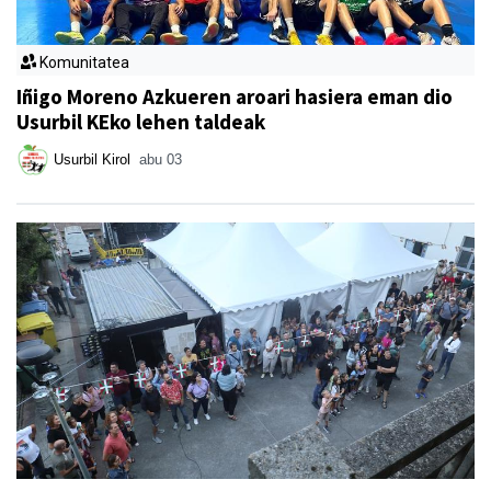
Komunitatea
Iñigo Moreno Azkueren aroari hasiera eman dio
Usurbil KEko lehen taldeak
Usurbil Kirol
abu 03