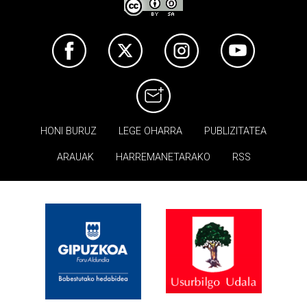
HONI BURUZ
LEGE OHARRA
PUBLIZITATEA
ARAUAK
HARREMANETARAKO
RSS