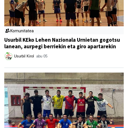
Komunitatea
Usurbil KEko Lehen Nazionala Urnietan gogotsu
lanean, aurpegi berriekin eta giro apartarekin
Usurbil Kirol
abu 05