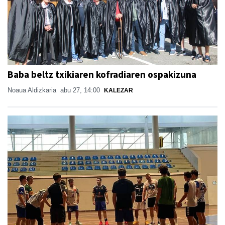
Baba beltz txikiaren kofradiaren ospakizuna
Noaua Aldizkaria
abu 27, 14:00
KALEZAR