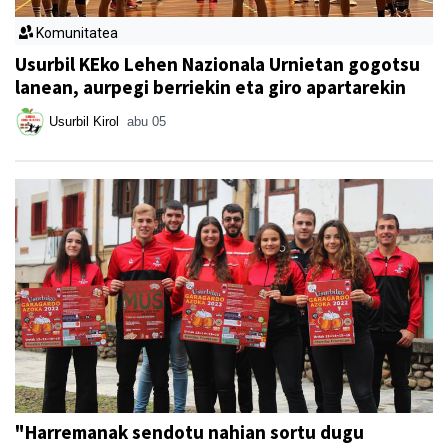
Komunitatea
Usurbil KEko Lehen Nazionala Urnietan gogotsu
lanean, aurpegi berriekin eta giro apartarekin
Usurbil Kirol
abu 05
"Harremanak sendotu nahian sortu dugu