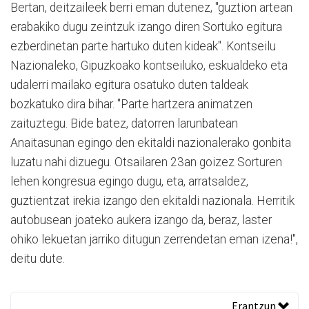
Bertan, deitzaileek berri eman dutenez, "guztion artean
erabakiko dugu zeintzuk izango diren Sortuko egitura
ezberdinetan parte hartuko duten kideak". Kontseilu
Nazionaleko, Gipuzkoako kontseiluko, eskualdeko eta
udalerri mailako egitura osatuko duten taldeak
bozkatuko dira bihar. "Parte hartzera animatzen
zaituztegu. Bide batez, datorren larunbatean
Anaitasunan egingo den ekitaldi nazionalerako gonbita
luzatu nahi dizuegu. Otsailaren 23an goizez Sorturen
lehen kongresua egingo dugu, eta, arratsaldez,
guztientzat irekia izango den ekitaldi nazionala. Herritik
autobusean joateko aukera izango da, beraz, laster
ohiko lekuetan jarriko ditugun zerrendetan eman izena!",
deitu dute.
Erantzun