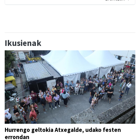
Ikusienak
Hurrengo geltokia Atxegalde, udako festen
errondan