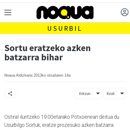
USURBIL
Sortu eratzeko azken
batzarra bihar
Noaua Aldizkaria
2013ko otsailaren 14a
Entzun
Itzuli
Ostiral iluntzeko 19:00etarako Potxoenean deitua du
Usurbilgo Sortuk, eratze prozesuko azken batzarra.