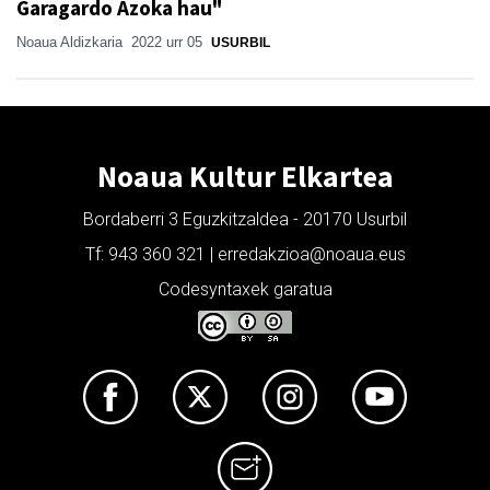
Garagardo Azoka hau"
Noaua Aldizkaria
2022 urr 05
USURBIL
Noaua Kultur Elkartea
Bordaberri 3 Eguzkitzaldea - 20170 Usurbil
Tf: 943 360 321 | erredakzioa@noaua.eus
Codesyntaxek garatua