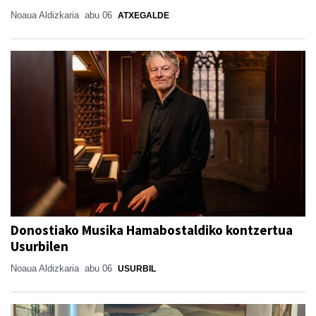
Noaua Aldizkaria
abu 06
ATXEGALDE
Donostiako Musika Hamabostaldiko kontzertua
Usurbilen
Noaua Aldizkaria
abu 06
USURBIL