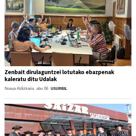
Zenbait dirulaguntzei lotutako ebazpenak
kaleratu ditu Udalak
Noaua Aldizkaria
abu 06
USURBIL