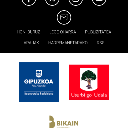
HONI BURUZ
LEGE OHARRA
PUBLIZITATEA
ARAUAK
HARREMANETARAKO
RSS