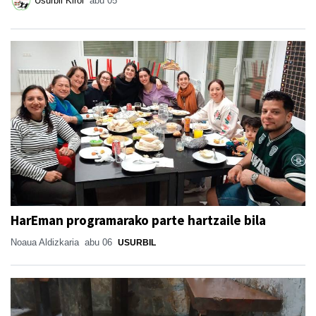
Usurbil Kirol
abu 05
HarEman programarako parte hartzaile bila
Noaua Aldizkaria
abu 06
USURBIL