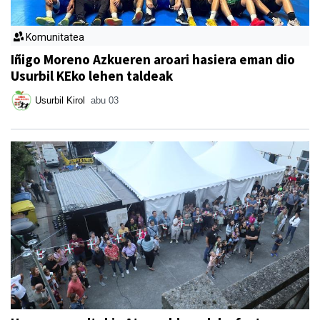
Komunitatea
Iñigo Moreno Azkueren aroari hasiera eman dio
Usurbil KEko lehen taldeak
Usurbil Kirol
abu 03