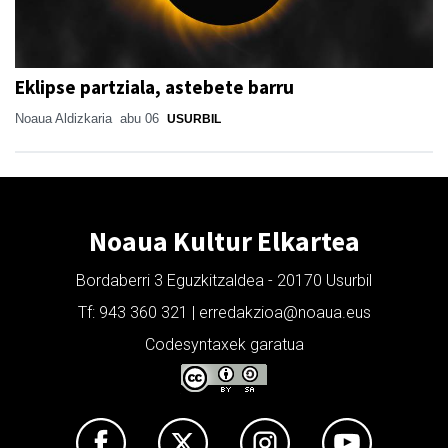
Eklipse partziala, astebete barru
Noaua Aldizkaria
abu 06
USURBIL
Noaua Kultur Elkartea
Bordaberri 3 Eguzkitzaldea - 20170 Usurbil
Tf: 943 360 321 | erredakzioa@noaua.eus
Codesyntaxek garatua