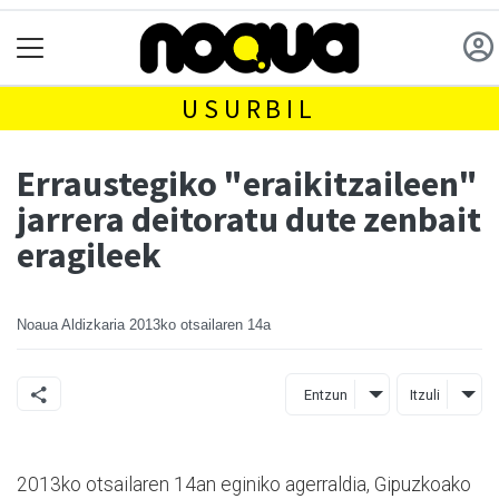
USURBIL
Erraustegiko "eraikitzaileen"
jarrera deitoratu dute zenbait
eragileek
Noaua Aldizkaria
2013ko otsailaren 14a
Entzun
Itzuli
2013ko otsailaren 14an eginiko agerraldia, Gipuzkoako