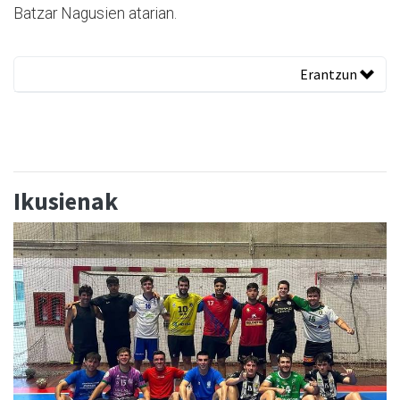
Batzar Nagusien atarian.
Erantzun
Ikusienak