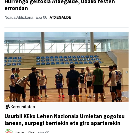
Hurrengo geltokia Atxegalde, udako festen
errondan
Noaua Aldizkaria
abu 06
ATXEGALDE
Komunitatea
Usurbil KEko Lehen Nazionala Urnietan gogotsu
lanean, aurpegi berriekin eta giro apartarekin