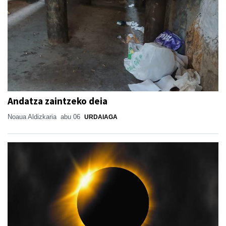
Andatza zaintzeko deia
Noaua Aldizkaria
abu 06
URDAIAGA