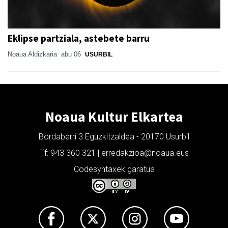
Eklipse partziala, astebete barru
Noaua Aldizkaria
abu 06
USURBIL
Noaua Kultur Elkartea
Bordaberri 3 Eguzkitzaldea - 20170 Usurbil
Tf: 943 360 321 | erredakzioa@noaua.eus
Codesyntaxek garatua