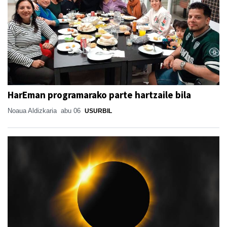
HarEman programarako parte hartzaile bila
Noaua Aldizkaria
abu 06
USURBIL