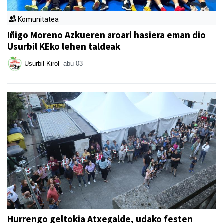
Komunitatea
Iñigo Moreno Azkueren aroari hasiera eman dio
Usurbil KEko lehen taldeak
Usurbil Kirol
abu 03
Hurrengo geltokia Atxegalde, udako festen