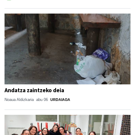
Andatza zaintzeko deia
Noaua Aldizkaria
abu 06
URDAIAGA