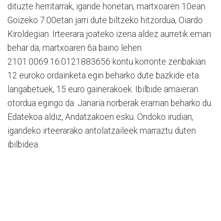
dituzte herritarrak, igande honetan, martxoaren 10ean.
Goizeko 7:00etan jarri dute biltzeko hitzordua, Oiardo
Kiroldegian. Irteerara joateko izena aldez aurretik eman
behar da, martxoaren 6a baino lehen.
2101.0069.16.0121883656 kontu korronte zenbakian
12 euroko ordainketa egin beharko dute bazkide eta
langabetuek, 15 euro gainerakoek. Ibilbide amaieran
otordua egingo da. Janaria norberak eraman beharko du.
Edatekoa aldiz, Andatzakoen esku. Ondoko irudian,
igandeko irteerarako antolatzaileek marraztu duten
ibilbidea.