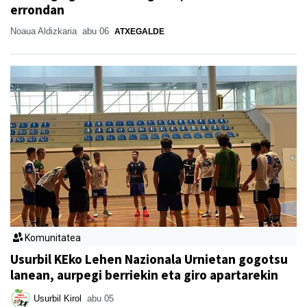
errondan
Noaua Aldizkaria
abu 06
ATXEGALDE
Komunitatea
Usurbil KEko Lehen Nazionala Urnietan gogotsu
lanean, aurpegi berriekin eta giro apartarekin
Usurbil Kirol
abu 05