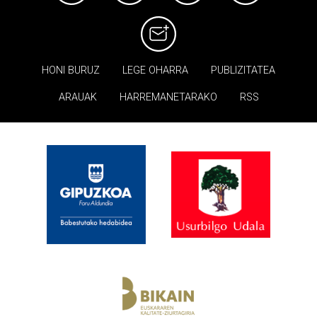
HONI BURUZ
LEGE OHARRA
PUBLIZITATEA
ARAUAK
HARREMANETARAKO
RSS