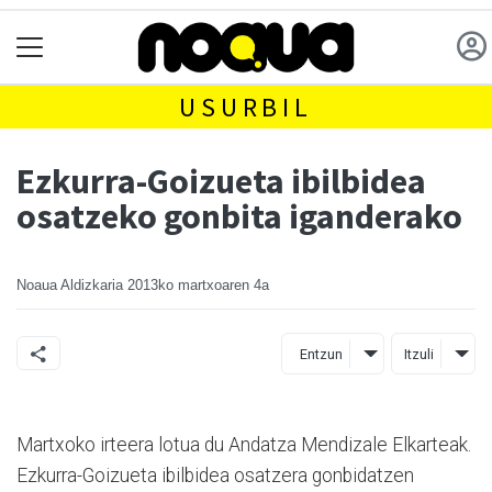
USURBIL
Ezkurra-Goizueta ibilbidea
osatzeko gonbita iganderako
Noaua Aldizkaria
2013ko martxoaren 4a
Entzun
Itzuli
Martxoko irteera lotua du Andatza Mendizale Elkarteak.
Ezkurra-Goizueta ibilbidea osatzera gonbidatzen