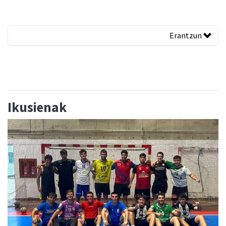
Erantzun
Ikusienak