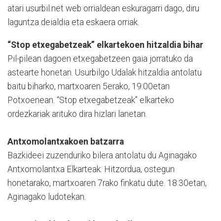
atari usurbil.net web orrialdean eskuragarri dago, diru
laguntza deialdia eta eskaera orriak.
“Stop etxegabetzeak” elkartekoen hitzaldia bihar
Pil-pilean dagoen etxegabetzeen gaia jorratuko da
astearte honetan. Usurbilgo Udalak hitzaldia antolatu
baitu biharko, martxoaren 5erako, 19:00etan
Potxoenean. “Stop etxegabetzeak” elkarteko
ordezkariak arituko dira hizlari lanetan.
Antxomolantxakoen batzarra
Bazkideei zuzenduriko bilera antolatu du Aginagako
Antxomolantxa Elkarteak. Hitzordua, ostegun
honetarako, martxoaren 7rako finkatu dute. 18:30etan,
Aginagako ludotekan.