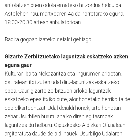
antolatzen duen odola emateko hitzordua heldu da.
Astelehen hau, martxoaren 4a da horretarako eguna,
18:00-20:30 artean anbulatorioan.
Badira gogoan izateko deialdi gehiago:
Gizarte Zerbitzuetako laguntzak eskatzeko azken
eguna gaur
Kulturan, baita Nekazaritza eta Ingurumen arloetan,
ostiralean itxi zuten udal diru-laguntzak eskatzeko
epea. Gaur, gizarte zerbitzuen arloko laguntzak
eskatzeko epea itxiko dute, alor honetako herriko talde
edo elkarteentzat. Udal deialdi honek, urte honetan
zehar Usurbilen burutu ahalko diren egitasmoak
laguntzea du helburu. Gipuzkoako Aldizkari Ofizialean
argitaratuta daude deialdi hauek. Usurbilgo Udalaren