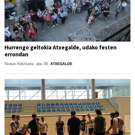
Hurrengo geltokia Atxegalde, udako festen
errondan
Noaua Aldizkaria
abu 06
ATXEGALDE