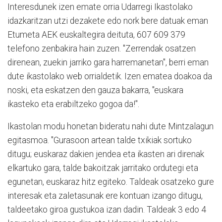
Interesdunek izen emate orria Udarregi Ikastolako
idazkaritzan utzi dezakete edo nork bere datuak eman
Etumeta AEK euskaltegira deituta, 607 609 379
telefono zenbakira hain zuzen. "Zerrendak osatzen
direnean, zuekin jarriko gara harremanetan", berri eman
dute ikastolako web orrialdetik. Izen ematea doakoa da
noski, eta eskatzen den gauza bakarra, "euskara
ikasteko eta erabiltzeko gogoa da!".
Ikastolan modu honetan bideratu nahi dute Mintzalagun
egitasmoa. "Gurasoon artean talde txikiak sortuko
ditugu; euskaraz dakien jendea eta ikasten ari direnak
elkartuko gara, talde bakoitzak jarritako ordutegi eta
egunetan, euskaraz hitz egiteko. Taldeak osatzeko gure
interesak eta zaletasunak ere kontuan izango ditugu,
taldeetako giroa gustukoa izan dadin. Taldeak 3 edo 4