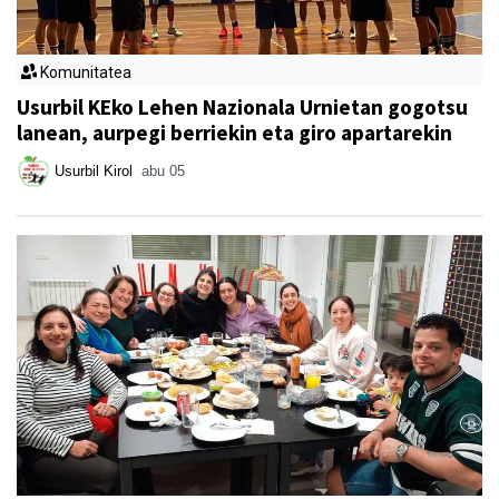
Komunitatea
Usurbil KEko Lehen Nazionala Urnietan gogotsu
lanean, aurpegi berriekin eta giro apartarekin
Usurbil Kirol
abu 05