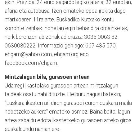
ekin. Prezioa: 24 euro sagardotegiko afaria. 32 eurotan,
afaria eta autobusa. Izen emateko epea irekita dago,
martxoaren 11ra arte. Euskadiko Kutxako kontu
korronte zenbaki honetan egin behar dira ordainketak,
nork bere izen abizenak adieraziz: 3035 0063 82
0630030222. Informazio gehiago: 667 435 570,
ehgam@yahoo.com, ehgam.org edo
facebook.com/ehgam.
Mintzalagun bila, gurasoen artean
Udarregi Ikastolako gurasoen artean mintzalagun
taldeak osatu nahi dituzte. Helburu nagusi batekin;
"Euskara ikasten ari diren gurasoei euren euskara maila
hobetzeko aukera" emateko asmoz. Baina baita, lagun
artea zabaldu edota ikastetxeko gurasoen arteko giroa
euskaldundu nahian ere.