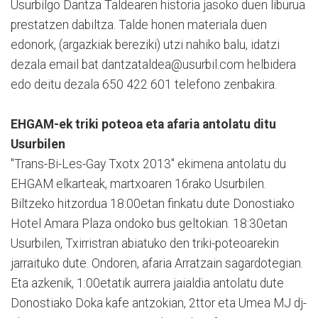
Usurbilgo Dantza Taldearen historia jasoko duen liburua
prestatzen dabiltza. Talde honen materiala duen
edonork, (argazkiak bereziki) utzi nahiko balu, idatzi
dezala email bat dantzataldea@usurbil.com helbidera
edo deitu dezala 650 422 601 telefono zenbakira.
EHGAM-ek triki poteoa eta afaria antolatu ditu
Usurbilen
"Trans-Bi-Les-Gay Txotx 2013" ekimena antolatu du
EHGAM elkarteak, martxoaren 16rako Usurbilen.
Biltzeko hitzordua 18:00etan finkatu dute Donostiako
Hotel Amara Plaza ondoko bus geltokian. 18:30etan
Usurbilen, Txirristran abiatuko den triki-poteoarekin
jarraituko dute. Ondoren, afaria Arratzain sagardotegian.
Eta azkenik, 1:00etatik aurrera jaialdia antolatu dute
Donostiako Doka kafe antzokian, 2ttor eta Umea MJ dj-