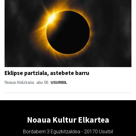
Eklipse partziala, astebete barru
Noaua Aldizkaria
abu 06
USURBIL
Noaua Kultur Elkartea
Bordaberri 3 Eguzkitzaldea - 20170 Usurbil