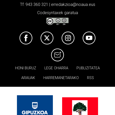
Tf: 943 360 321 | erredakzioa@noaua.eus
Codesyntaxek garatua
HONI BURUZ
LEGE OHARRA
PUBLIZITATEA
ARAUAK
HARREMANETARAKO
RSS