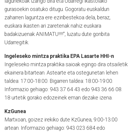
lagunekoak izango dira eta Udarregi ikastolako
gurasoekin osatuko ditugu. Gogoratu euskaldun
zaharren laguntza ere ezinbestekoa dela, beraz,
euskara ikasten ari zaretenak nahiz euskara
badakizuenak ANIMATU!!!!", luzatu dute gonbita
Udarregitik.
Ingeleseko mintza praktika EPA Lasarte HHI-n
Ingeleseko mintza praktika saioak egingo dira otsailetik
ekainera bitartean. Astearte eta ostegunetan lehen
taldea: 17:00-18:00. Bigarren taldea: 18:00-19:00.
Informazio gehiago: 943 37 64 43 edo 943 36 66 08.
18 urtetik gorako edozeinek eman dezake izena.
KzGunea
Martxoan, goizez irekiko dute KzGunea, 9:00-13:00
artean. Informazio gehiago: 943 023 684 edo