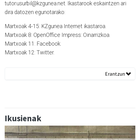
tutor.usurbil@kzgunea.net. Ikastarook eskaintzen ari
dira datozen egunotarako:
Martxoak 4-15: KZgunea Internet ikastaroa.
Martxoak 8: OpenOffice Impress: Oinarrizkoa.
Martxoak 11: Facebook.
Martxoak 12: Twitter.
Erantzun
Ikusienak