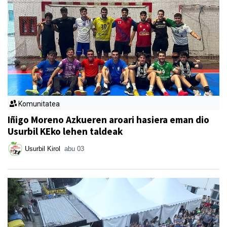
Komunitatea
Iñigo Moreno Azkueren aroari hasiera eman dio
Usurbil KEko lehen taldeak
Usurbil Kirol
abu 03