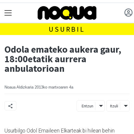
USURBIL
Odola emateko aukera gaur,
18:00etatik aurrera
anbulatorioan
Noaua Aldizkaria
2013ko martxoaren 4a
Entzun
Itzuli
Usurbilgo Odol Emaileen Elkarteak bi hilean behin