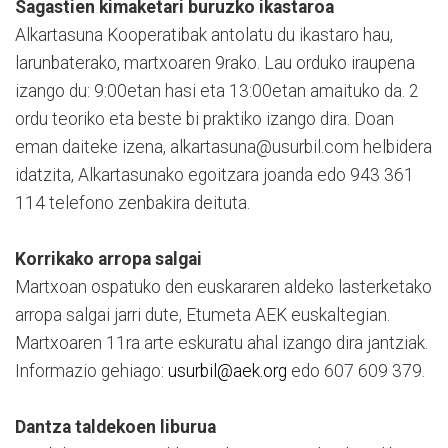
Sagastien kimaketari buruzko ikastaroa
Alkartasuna Kooperatibak antolatu du ikastaro hau,
larunbaterako, martxoaren 9rako. Lau orduko iraupena
izango du: 9:00etan hasi eta 13:00etan amaituko da. 2
ordu teoriko eta beste bi praktiko izango dira. Doan
eman daiteke izena, alkartasuna@usurbil.com helbidera
idatzita, Alkartasunako egoitzara joanda edo 943 361
114 telefono zenbakira deituta.
Korrikako arropa salgai
Martxoan ospatuko den euskararen aldeko lasterketako
arropa salgai jarri dute, Etumeta AEK euskaltegian.
Martxoaren 11ra arte eskuratu ahal izango dira jantziak.
Informazio gehiago:
usurbil@aek.org
edo 607 609 379.
Dantza taldekoen liburua