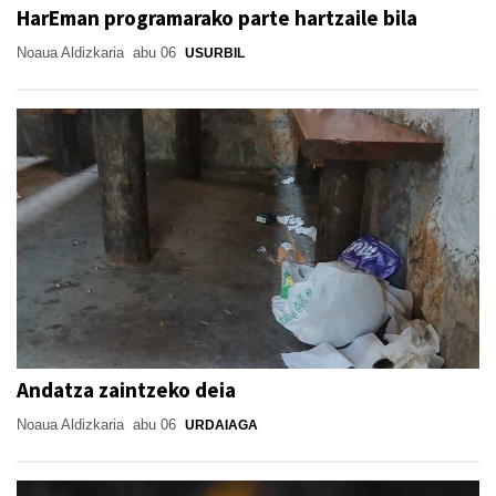
HarEman programarako parte hartzaile bila
Noaua Aldizkaria
abu 06
USURBIL
Andatza zaintzeko deia
Noaua Aldizkaria
abu 06
URDAIAGA