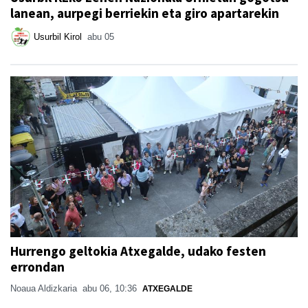
lanean, aurpegi berriekin eta giro apartarekin
Usurbil Kirol
abu 05
Hurrengo geltokia Atxegalde, udako festen
errondan
Noaua Aldizkaria
abu 06, 10:36
ATXEGALDE