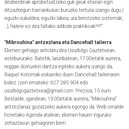
desberdinak aprobetxatzeko guk geuk etxean egin
ditzazkegun tramankuluei buruzko tertulia izango dugu (
eguzki-sukaldea, eguzki-labea, ura berotzeko sistemak,
...), halere ez dira faltako adibide praktikoak!!!!!".
"Mikrouhina" antzezlana eta Dancehall tailerra
Ekimen gehiago antolatu dira Usurbilgo Gaztetxean,
astebururako. Batetik, larunbatean, 17:00etatik aurrera,
reggae doinuekin dantza egiteko aukera izango da,
Raquel Koromak eskainiko duen Dancehall tailerraren
bidez. Izen emateko: 627 285 904 edo
usurbilgogaztetxea@gmail.com. Prezioa, 15 euro.
Bestalde, igandean, 19:00etatik aurrera, "Mikrouhina"
antzezlanaz gozatzeko aukera egongo da. Web orrialde
honetako Agenda atalean, ekimen hauen inguruko
zehaztasun gehiagoren berri.