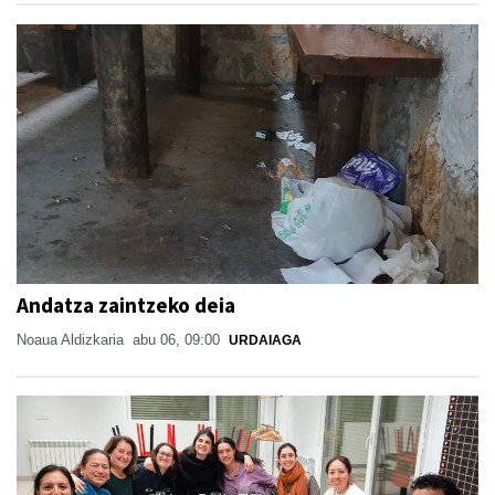
Andatza zaintzeko deia
Noaua Aldizkaria
abu 06, 09:00
URDAIAGA