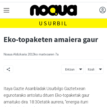
USURBIL
Eko-topaketen amaiera gaur
Noaua Aldizkaria
2013ko martxoaren 7a
Entzun
Itzuli
Itaya Gazte Asanbladak Usurbilgo Gaztetxean
egunotarako antolatu dituen Eko-topaketak gaur
amaituko dira. 18:30etatik aurrera, "energia iturri