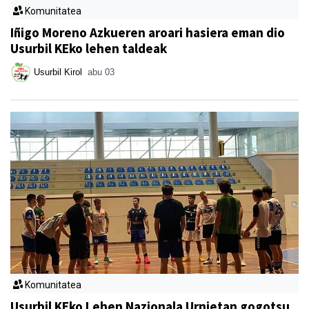
Komunitatea
Iñigo Moreno Azkueren aroari hasiera eman dio
Usurbil KEko lehen taldeak
Usurbil Kirol
abu 03
Komunitatea
Usurbil KEko Lehen Nazionala Urnietan gogotsu