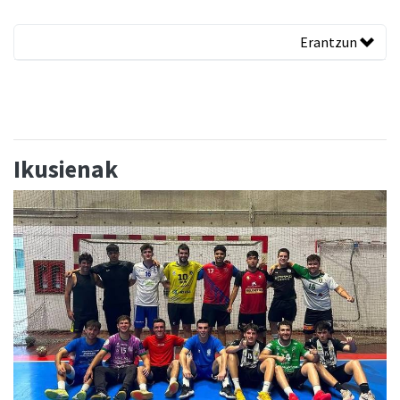
Erantzun
Ikusienak