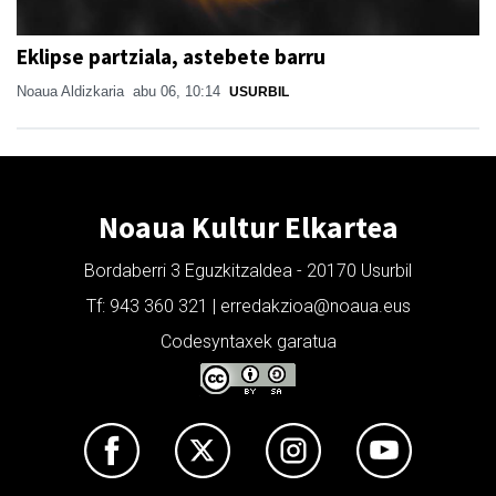
Eklipse partziala, astebete barru
Noaua Aldizkaria
abu 06, 10:14
USURBIL
Noaua Kultur Elkartea
Bordaberri 3 Eguzkitzaldea - 20170 Usurbil
Tf: 943 360 321 | erredakzioa@noaua.eus
Codesyntaxek garatua