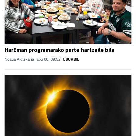
HarEman programarako parte hartzaile bila
Noaua Aldizkaria
abu 06, 09:52
USURBIL