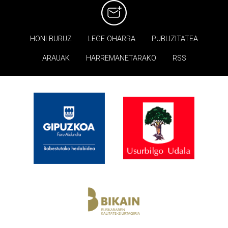
HONI BURUZ
LEGE OHARRA
PUBLIZITATEA
ARAUAK
HARREMANETARAKO
RSS