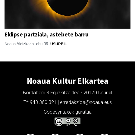
Eklipse partziala, astebete barru
Noaua Aldizkaria
abu 06
USURBIL
Noaua Kultur Elkartea
Bordaberri 3 Eguzkitzaldea - 20170 Usurbil
Tf: 943 360 321 | erredakzioa@noaua.eus
Codesyntaxek garatua