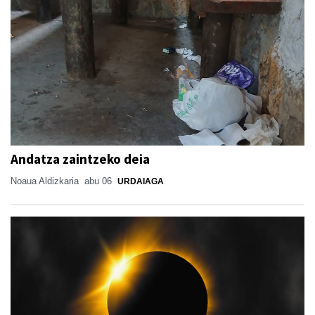
Andatza zaintzeko deia
Noaua Aldizkaria
abu 06
URDAIAGA