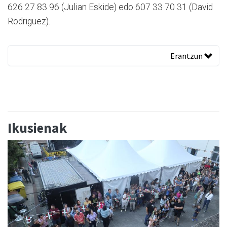
626 27 83 96 (Julian Eskide) edo 607 33 70 31 (David
Rodriguez).
Erantzun
Ikusienak