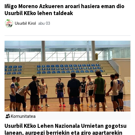
Iñigo Moreno Azkueren aroari hasiera eman dio
Usurbil KEko lehen taldeak
Usurbil Kirol
abu 03
Komunitatea
Usurbil KEko Lehen Nazionala Urnietan gogotsu
lanean, aurpegi berriekin eta giro apartarekin