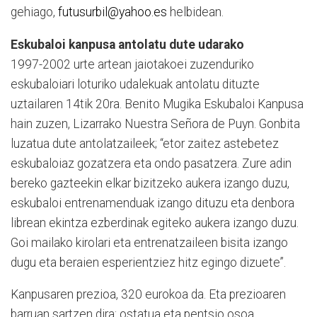
gehiago,
futusurbil@yahoo.es
helbidean.
Eskubaloi kanpusa antolatu dute udarako
1997-2002 urte artean jaiotakoei zuzenduriko
eskubaloiari loturiko udalekuak antolatu dituzte
uztailaren 14tik 20ra. Benito Mugika Eskubaloi Kanpusa
hain zuzen, Lizarrako Nuestra Señora de Puyn. Gonbita
luzatua dute antolatzaileek; “etor zaitez astebetez
eskubaloiaz gozatzera eta ondo pasatzera. Zure adin
bereko gazteekin elkar bizitzeko aukera izango duzu,
eskubaloi entrenamenduak izango dituzu eta denbora
librean ekintza ezberdinak egiteko aukera izango duzu.
Goi mailako kirolari eta entrenatzaileen bisita izango
dugu eta beraien esperientziez hitz egingo dizuete”.
Kanpusaren prezioa, 320 eurokoa da. Eta prezioaren
barruan sartzen dira: ostatua eta pentsio osoa,