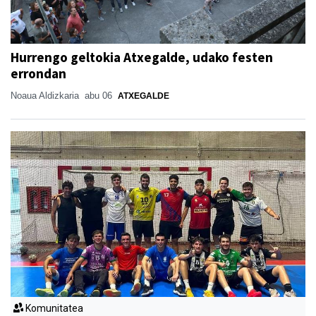
Hurrengo geltokia Atxegalde, udako festen
errondan
Noaua Aldizkaria
abu 06
ATXEGALDE
Komunitatea