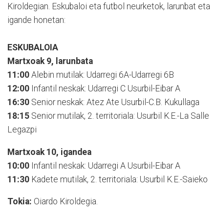
Kiroldegian. Eskubaloi eta futbol neurketok, larunbat eta
igande honetan:
ESKUBALOIA
Martxoak 9, larunbata
11:00
Alebin mutilak: Udarregi 6A-Udarregi 6B
12:00
Infantil neskak: Udarregi C Usurbil-Eibar A
16:30
Senior neskak: Atez Ate Usurbil-C.B. Kukullaga
18:15
Senior mutilak, 2. territoriala: Usurbil K.E.-La Salle
Legazpi
Martxoak 10, igandea
10:00
Infantil neskak: Udarregi A Usurbil-Eibar A
11:30
Kadete mutilak, 2. territoriala: Usurbil K.E.-Saieko
Tokia:
Oiardo Kiroldegia.