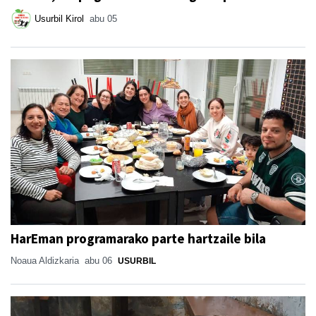
Usurbil Kirol
abu 05
HarEman programarako parte hartzaile bila
Noaua Aldizkaria
abu 06
USURBIL