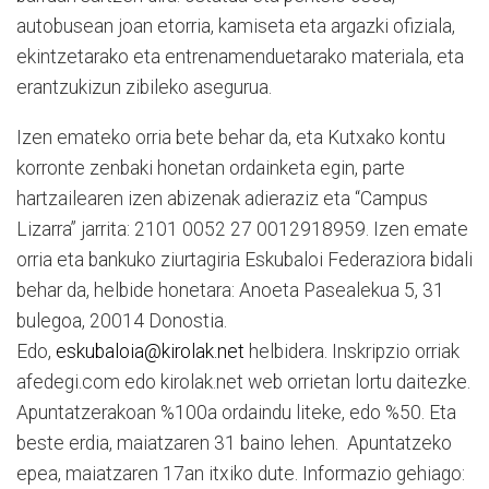
autobusean joan etorria, kamiseta eta argazki ofiziala,
ekintzetarako eta entrenamenduetarako materiala, eta
erantzukizun zibileko asegurua.
Izen emateko orria bete behar da, eta Kutxako kontu
korronte zenbaki honetan ordainketa egin, parte
hartzailearen izen abizenak adieraziz eta “Campus
Lizarra” jarrita: 2101 0052 27 0012918959. Izen emate
orria eta bankuko ziurtagiria Eskubaloi Federaziora bidali
behar da, helbide honetara: Anoeta Pasealekua 5, 31
bulegoa, 20014 Donostia.
Edo,
eskubaloia@kirolak.net
helbidera. Inskripzio orriak
afedegi.com edo kirolak.net web orrietan lortu daitezke.
Apuntatzerakoan %100a ordaindu liteke, edo %50. Eta
beste erdia, maiatzaren 31 baino lehen. Apuntatzeko
epea, maiatzaren 17an itxiko dute. Informazio gehiago: