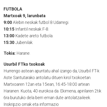
FUTBOLA
Martxoak 9, larunbata
9:00
Alebin neskak futbol 8 Udarregi.
10:15
Infantil neskak F-8.
13:00
Kadete areto futbola.
15:30
Jubenilak.
Tokia:
Harane.
Usurbil FTko txokoak
Hurrengo astean apuntatu ahal izango da, Usurbil FT-k
Aste Santutarako antolatu dituen kirol txokoetan.
Martxoaren 12an eta 15ean, 16:45-18:00 artean
Haranen. Kuota, 40 eurokoa da. Ekimena, apirilaren 2tik
6ra burutuko dela berri eman dute antolatzaileek.
Inskripzio orriak eta informazio