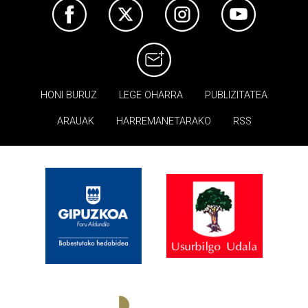
HONI BURUZ
LEGE OHARRA
PUBLIZITATEA
ARAUAK
HARREMANETARAKO
RSS