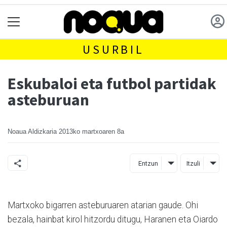
USURBIL
Eskubaloi eta futbol partidak
asteburuan
Noaua Aldizkaria
2013ko martxoaren 8a
Entzun
Itzuli
Martxoko bigarren asteburuaren atarian gaude. Ohi
bezala, hainbat kirol hitzordu ditugu, Haranen eta Oiardo