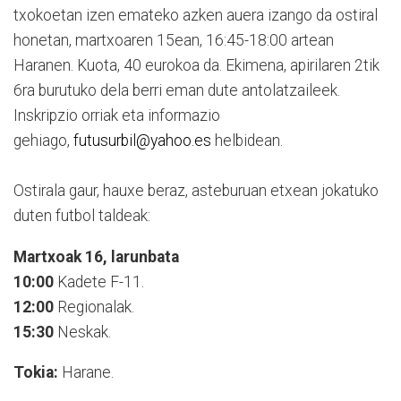
txokoetan izen emateko azken auera izango da ostiral
honetan, martxoaren 15ean, 16:45-18:00 artean
Haranen. Kuota, 40 eurokoa da. Ekimena, apirilaren 2tik
6ra burutuko dela berri eman dute antolatzaileek.
Inskripzio orriak eta informazio
gehiago,
futusurbil@yahoo.es
helbidean.
Ostirala gaur, hauxe beraz, asteburuan etxean jokatuko
duten futbol taldeak:
Martxoak 16, larunbata
10:00
Kadete F-11.
12:00
Regionalak.
15:30
Neskak.
Tokia:
Harane.