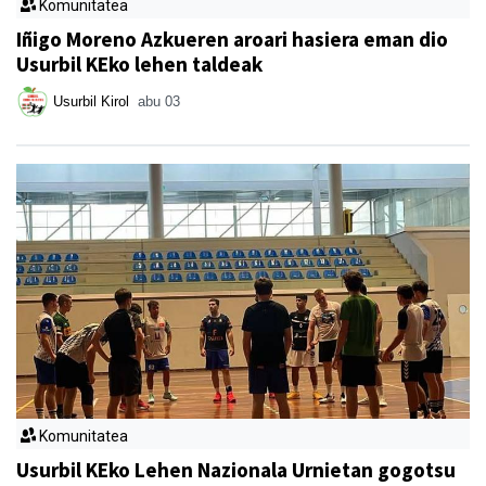
Komunitatea
Iñigo Moreno Azkueren aroari hasiera eman dio
Usurbil KEko lehen taldeak
Usurbil Kirol
abu 03
Komunitatea
Usurbil KEko Lehen Nazionala Urnietan gogotsu