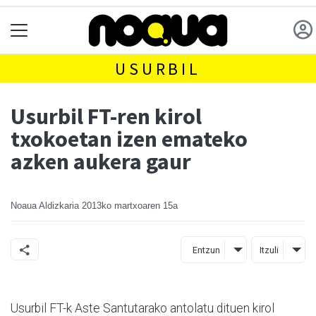
USURBIL
Usurbil FT-ren kirol
txokoetan izen emateko
azken aukera gaur
Noaua Aldizkaria
2013ko martxoaren 15a
Entzun
Itzuli
Usurbil FT-k Aste Santutarako antolatu dituen kirol