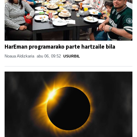
HarEman programarako parte hartzaile bila
Noaua Aldizkaria
abu 06, 09:52
USURBIL