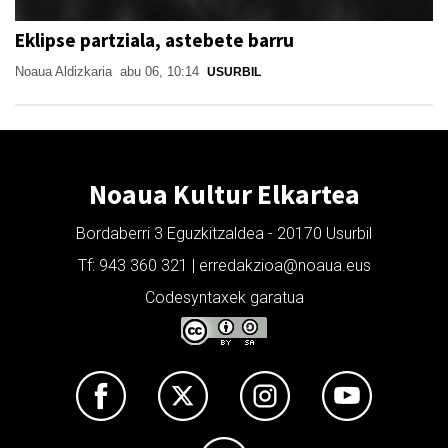
Eklipse partziala, astebete barru
Noaua Aldizkaria
abu 06, 10:14
USURBIL
Noaua Kultur Elkartea
Bordaberri 3 Eguzkitzaldea - 20170 Usurbil
Tf: 943 360 321 | erredakzioa@noaua.eus
Codesyntaxek garatua