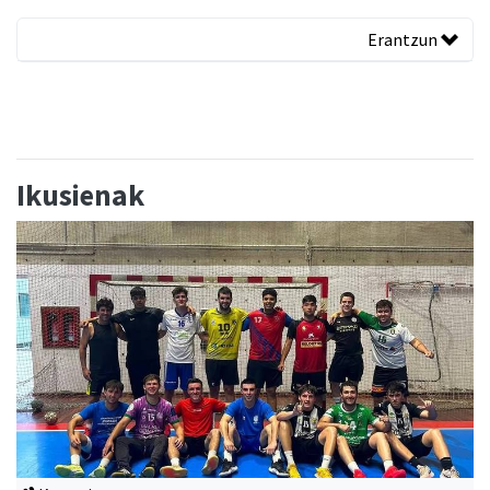
Erantzun
Ikusienak