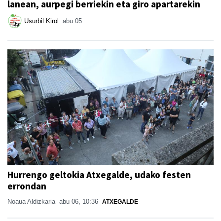
lanean, aurpegi berriekin eta giro apartarekin
Usurbil Kirol
abu 05
Hurrengo geltokia Atxegalde, udako festen
errondan
Noaua Aldizkaria
abu 06, 10:36
ATXEGALDE