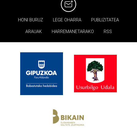
HONI BURUZ
LEGE OHARRA
PUBLIZITATEA
ARAUAK
HARREMANETARAKO
RSS