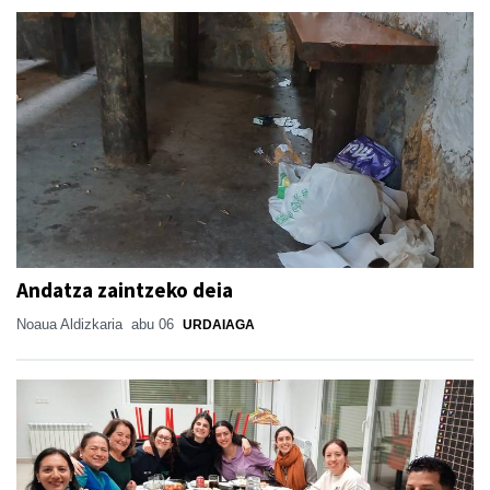
Andatza zaintzeko deia
Noaua Aldizkaria
abu 06
URDAIAGA