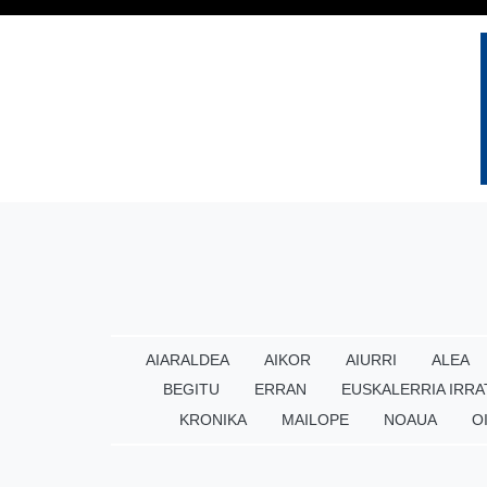
AIARALDEA
AIKOR
AIURRI
ALEA
BEGITU
ERRAN
EUSKALERRIA IRRA
KRONIKA
MAILOPE
NOAUA
O