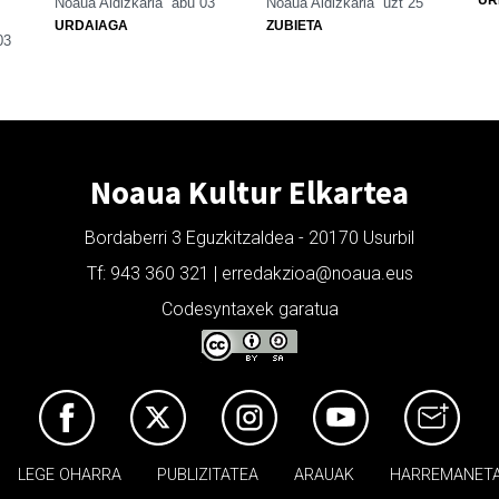
Noaua Aldizkaria
abu 03
Noaua Aldizkaria
uzt 25
URDAIAGA
ZUBIETA
03
Noaua Kultur Elkartea
Bordaberri 3 Eguzkitzaldea - 20170 Usurbil
Tf: 943 360 321 | erredakzioa@noaua.eus
Codesyntaxek garatua
LEGE OHARRA
PUBLIZITATEA
ARAUAK
HARREMANET