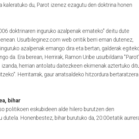
 kaleratuko du, Parot izenez ezagutu den doktrina honen
006 doktrinaren inguruko azalpenak emateko" deitu dute
nean. Usurbileginez.com web orritik berri eman dutenez,
 inguruko azalpenak emango dira eta bertan, galderak egitek
o da. Era berean, Herrirak, Ramon Uribe usurbildarra "Parot
n izanda, herrian antolatu daitezkeen ekimenak aztertuko dit
tzeko". Herritarrak, gaur arratsaldeko hitzordura bertaratzera
ea, bihar
so politikoen eskubideen alde hilero burutzen den
u dutela. Honenbestez, bihar burutuko da, 20:00etatik aurrera