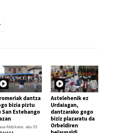
romeriak dantza
Astelehenik ez
go bizia piztu
Urdaiagan,
u San Estebango
dantzarako gogo
azan
biziz plazaratu da
Orbeldiren
ua Aldizkaria
abu 03
belaunaldi
DAIAGA