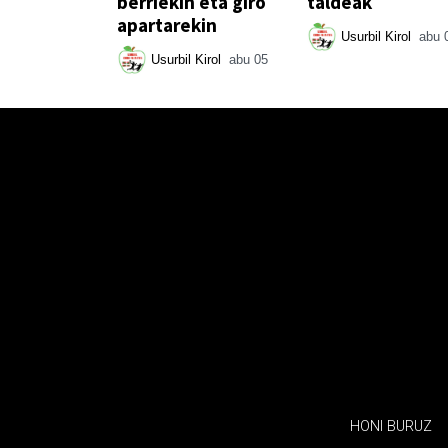
berriekin eta giro
taldeak
apartarekin
Usurbil Kirol
abu 
Usurbil Kirol
abu 05
HONI BURUZ