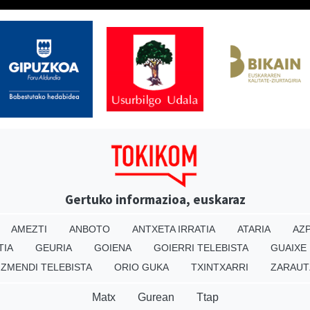
Gertuko informazioa, euskaraz
AMEZTI
ANBOTO
ANTXETA IRRATIA
ATARIA
AZP
TIA
GEURIA
GOIENA
GOIERRI TELEBISTA
GUAIXE
IZMENDI TELEBISTA
ORIO GUKA
TXINTXARRI
ZARAUT
Matx
Gurean
Ttap