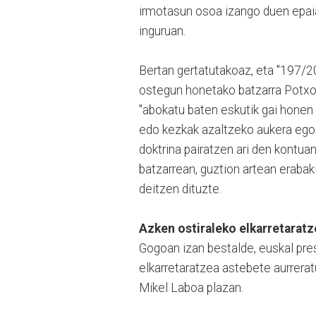
irmotasun osoa izango duen epaia
inguruan.
Bertan gertatutakoaz, eta "197/2
ostegun honetako batzarra Potxoe
"abokatu baten eskutik gai honen
edo kezkak azaltzeko aukera egong
doktrina pairatzen ari den kontua
batzarrean, guztion artean erabaki
deitzen dituzte.
Azken ostiraleko elkarretaratz
Gogoan izan bestalde, euskal pre
elkarretaratzea astebete aurrerat
Mikel Laboa plazan.