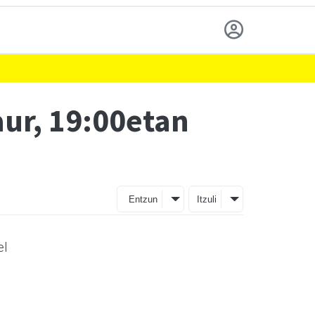
aur, 19:00etan
Entzun
Itzuli
el