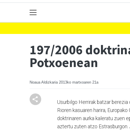
197/2006 doktrin
Potxoenean
Noaua Aldizkaria
2013ko martxoaren 21a
Usurbilgo Herrirak batzar berezia
Rioren kasuaren harira, Europako
doktrinaren aurka kaleratu zuen e
aztertu zuten atzo Estrasburgon. 