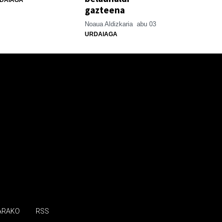
gazteena
Noaua Aldizkaria
abu 03
URDAIAGA
ARAKO
RSS