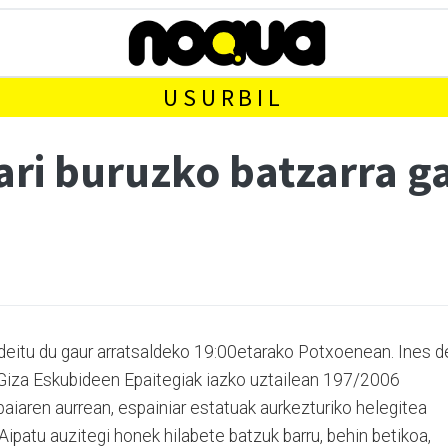
USURBIL
ari buruzko batzarra g
 deitu du gaur arratsaldeko 19:00etarako Potxoenean. Ines d
 Giza Eskubideen Epaitegiak iazko uztailean 197/2006
paiaren aurrean, espainiar estatuak aurkezturiko helegitea
Aipatu auzitegi honek hilabete batzuk barru, behin betikoa,