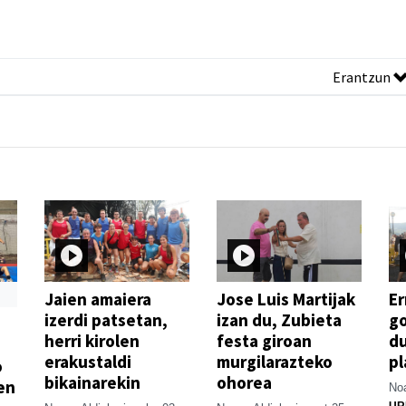
Erantzun
Jaien amaiera
Jose Luis Martijak
Er
izerdi patsetan,
izan du, Zubieta
go
herri kirolen
festa giroan
d
erakustaldi
murgilarazteko
pl
o
bikainarekin
ohorea
en
Noa
UR