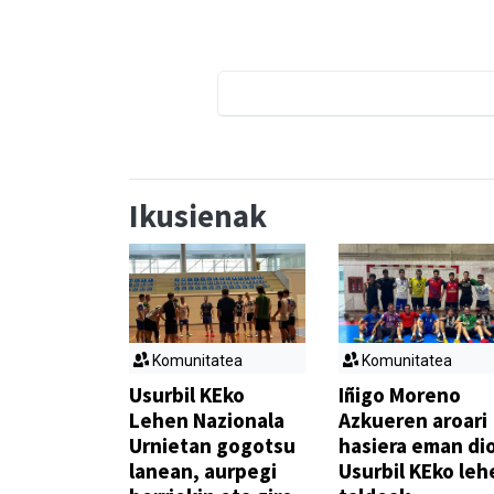
Ikusienak
Komunitatea
Komunitatea
Usurbil KEko
Iñigo Moreno
Lehen Nazionala
Azkueren aroari
Urnietan gogotsu
hasiera eman di
lanean, aurpegi
Usurbil KEko leh