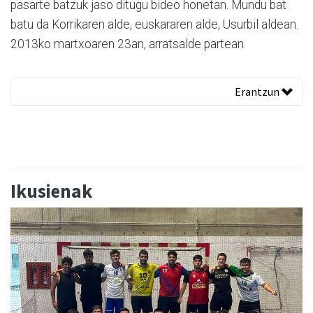
pasarte batzuk jaso ditugu bideo honetan. Mundu bat
batu da Korrikaren alde, euskararen alde, Usurbil aldean.
2013ko martxoaren 23an, arratsalde partean.
Erantzun
Ikusienak