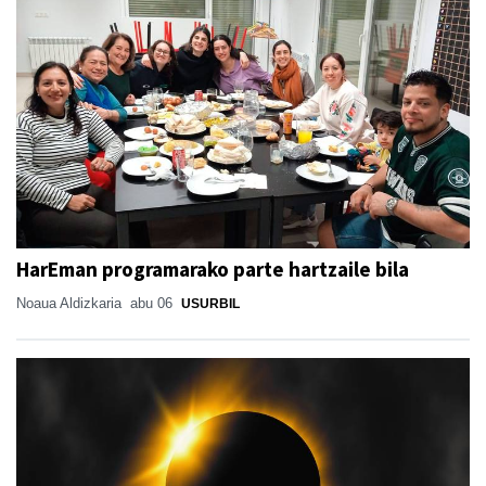
HarEman programarako parte hartzaile bila
Noaua Aldizkaria
abu 06
USURBIL