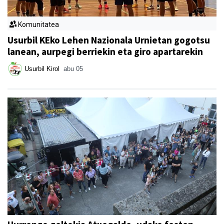
Komunitatea
Usurbil KEko Lehen Nazionala Urnietan gogotsu
lanean, aurpegi berriekin eta giro apartarekin
Usurbil Kirol
abu 05