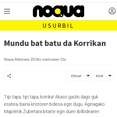
USURBIL
Mundu bat batu da Korrikan
Noaua Aldizkaria
2013ko martxoaren 23a
Entzun
Itzuli
Tipi tapa, tipi tapa, korrika! Akaso gaizki dago guk
esatea, baina kristoren bideoa egin dugu. Aginagako
Mapiletik Zubietara bitarte egin duen ibilbidearen