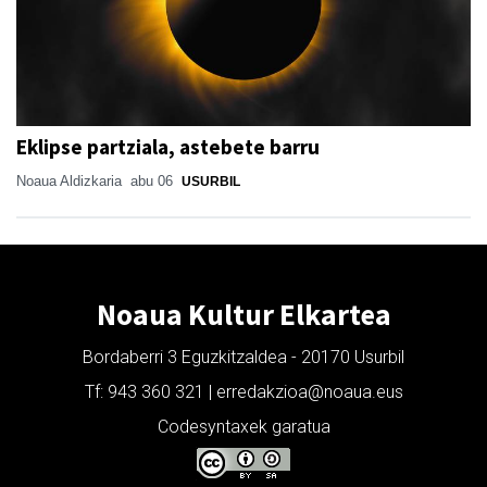
Eklipse partziala, astebete barru
Noaua Aldizkaria
abu 06
USURBIL
Noaua Kultur Elkartea
Bordaberri 3 Eguzkitzaldea - 20170 Usurbil
Tf: 943 360 321 | erredakzioa@noaua.eus
Codesyntaxek garatua