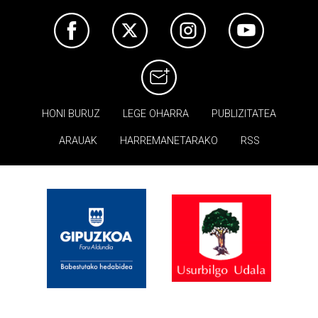
HONI BURUZ
LEGE OHARRA
PUBLIZITATEA
ARAUAK
HARREMANETARAKO
RSS