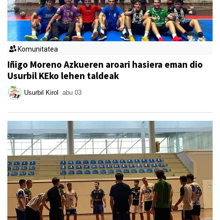
Komunitatea
Iñigo Moreno Azkueren aroari hasiera eman dio
Usurbil KEko lehen taldeak
Usurbil Kirol
abu 03