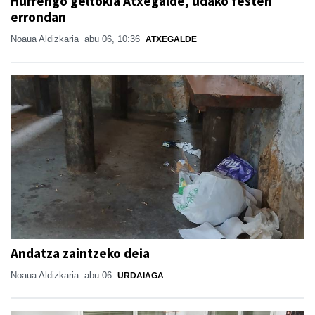
Hurrengo geltokia Atxegalde, udako festen
errondan
Noaua Aldizkaria
abu 06, 10:36
ATXEGALDE
Andatza zaintzeko deia
Noaua Aldizkaria
abu 06
URDAIAGA