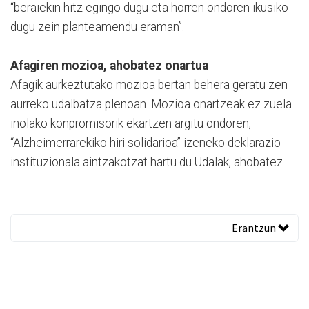
“beraiekin hitz egingo dugu eta horren ondoren ikusiko
dugu zein planteamendu eraman”.
Afagiren mozioa, ahobatez onartua
Afagik aurkeztutako mozioa bertan behera geratu zen
aurreko udalbatza plenoan. Mozioa onartzeak ez zuela
inolako konpromisorik ekartzen argitu ondoren,
“Alzheimerrarekiko hiri solidarioa” izeneko deklarazio
instituzionala aintzakotzat hartu du Udalak, ahobatez.
Erantzun