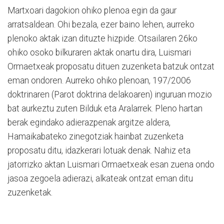
Martxoari dagokion ohiko plenoa egin da gaur
arratsaldean. Ohi bezala, ezer baino lehen, aurreko
plenoko aktak izan dituzte hizpide. Otsailaren 26ko
ohiko osoko bilkuraren aktak onartu dira, Luismari
Ormaetxeak proposatu dituen zuzenketa batzuk ontzat
eman ondoren. Aurreko ohiko plenoan, 197/2006
doktrinaren (Parot doktrina delakoaren) inguruan mozio
bat aurkeztu zuten Bilduk eta Aralarrek. Pleno hartan
berak egindako adierazpenak argitze aldera,
Hamaikabateko zinegotziak hainbat zuzenketa
proposatu ditu, idazkerari lotuak denak. Nahiz eta
jatorrizko aktan Luismari Ormaetxeak esan zuena ondo
jasoa zegoela adierazi, alkateak ontzat eman ditu
zuzenketak.