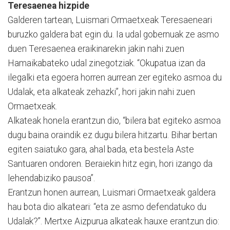
Teresaenea hizpide
Galderen tartean, Luismari Ormaetxeak Teresaeneari
buruzko galdera bat egin du. Ia udal gobernuak ze asmo
duen Teresaenea eraikinarekin jakin nahi zuen
Hamaikabateko udal zinegotziak. “Okupatua izan da
ilegalki eta egoera horren aurrean zer egiteko asmoa du
Udalak, eta alkateak zehazki”, hori jakin nahi zuen
Ormaetxeak.
Alkateak honela erantzun dio, “bilera bat egiteko asmoa
dugu baina oraindik ez dugu bilera hitzartu. Bihar bertan
egiten saiatuko gara, ahal bada, eta bestela Aste
Santuaren ondoren. Beraiekin hitz egin, hori izango da
lehendabiziko pausoa”.
Erantzun honen aurrean, Luismari Ormaetxeak galdera
hau bota dio alkateari: “eta ze asmo defendatuko du
Udalak?”. Mertxe Aizpurua alkateak hauxe erantzun dio: