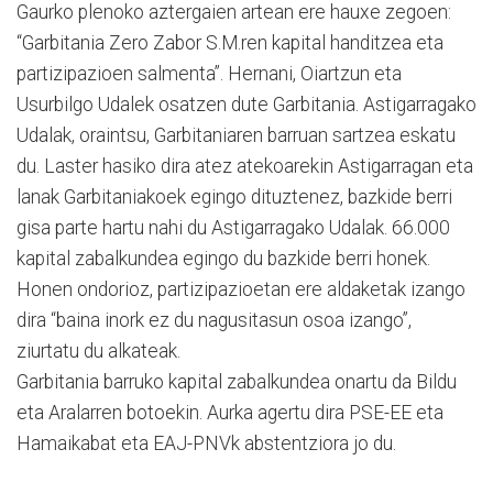
Gaurko plenoko aztergaien artean ere hauxe zegoen:
“Garbitania Zero Zabor S.M.ren kapital handitzea eta
partizipazioen salmenta”. Hernani, Oiartzun eta
Usurbilgo Udalek osatzen dute Garbitania. Astigarragako
Udalak, oraintsu, Garbitaniaren barruan sartzea eskatu
du. Laster hasiko dira atez atekoarekin Astigarragan eta
lanak Garbitaniakoek egingo dituztenez, bazkide berri
gisa parte hartu nahi du Astigarragako Udalak. 66.000
kapital zabalkundea egingo du bazkide berri honek.
Honen ondorioz, partizipazioetan ere aldaketak izango
dira “baina inork ez du nagusitasun osoa izango”,
ziurtatu du alkateak.
Garbitania barruko kapital zabalkundea onartu da Bildu
eta Aralarren botoekin. Aurka agertu dira PSE-EE eta
Hamaikabat eta EAJ-PNVk abstentziora jo du.