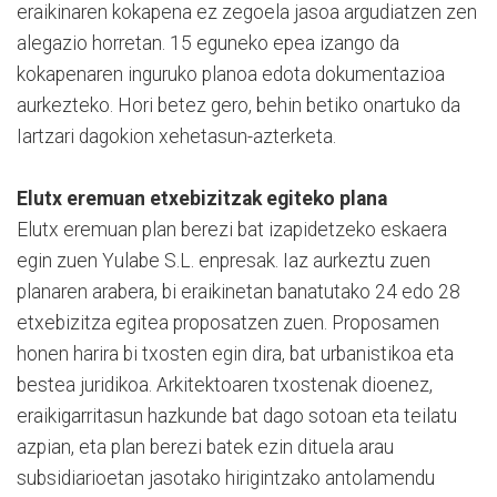
eraikinaren kokapena ez zegoela jasoa argudiatzen zen
alegazio horretan. 15 eguneko epea izango da
kokapenaren inguruko planoa edota dokumentazioa
aurkezteko. Hori betez gero, behin betiko onartuko da
Iartzari dagokion xehetasun-azterketa.
Elutx eremuan etxebizitzak egiteko plana
Elutx eremuan plan berezi bat izapidetzeko eskaera
egin zuen Yulabe S.L. enpresak. Iaz aurkeztu zuen
planaren arabera, bi eraikinetan banatutako 24 edo 28
etxebizitza egitea proposatzen zuen. Proposamen
honen harira bi txosten egin dira, bat urbanistikoa eta
bestea juridikoa. Arkitektoaren txostenak dioenez,
eraikigarritasun hazkunde bat dago sotoan eta teilatu
azpian, eta plan berezi batek ezin dituela arau
subsidiarioetan jasotako hirigintzako antolamendu