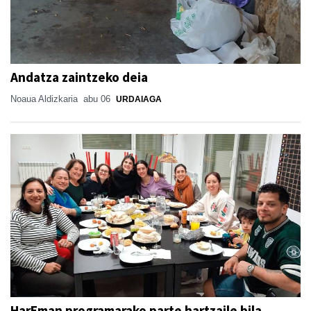
Andatza zaintzeko deia
Noaua Aldizkaria
abu 06
URDAIAGA
HarEman programarako parte hartzaile bila