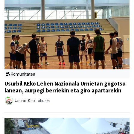
Komunitatea
Usurbil KEko Lehen Nazionala Urnietan gogotsu
lanean, aurpegi berriekin eta giro apartarekin
Usurbil Kirol
abu 05