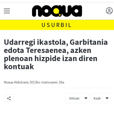
USURBIL
Udarregi ikastola, Garbitania
edota Teresaenea, azken
plenoan hizpide izan diren
kontuak
Noaua Aldizkaria
2013ko martxoaren 26a
Entzun
Itzuli