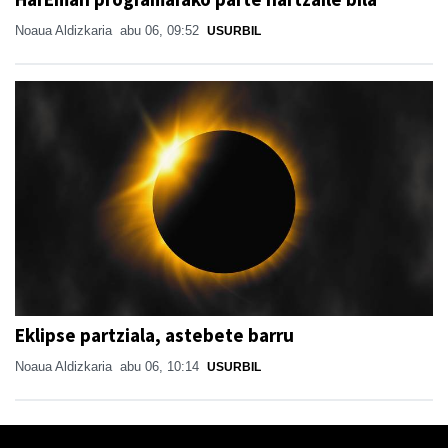
Noaua Aldizkaria
abu 06, 09:52
USURBIL
Eklipse partziala, astebete barru
Noaua Aldizkaria
abu 06, 10:14
USURBIL