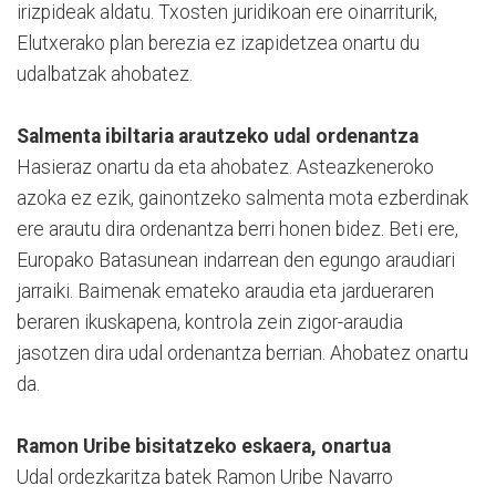
irizpideak aldatu. Txosten juridikoan ere oinarriturik,
Elutxerako plan berezia ez izapidetzea onartu du
udalbatzak ahobatez.
Salmenta ibiltaria arautzeko udal ordenantza
Hasieraz onartu da eta ahobatez. Asteazkeneroko
azoka ez ezik, gainontzeko salmenta mota ezberdinak
ere arautu dira ordenantza berri honen bidez. Beti ere,
Europako Batasunean indarrean den egungo araudiari
jarraiki. Baimenak emateko araudia eta jardueraren
beraren ikuskapena, kontrola zein zigor-araudia
jasotzen dira udal ordenantza berrian. Ahobatez onartu
da.
Ramon Uribe bisitatzeko eskaera, onartua
Udal ordezkaritza batek Ramon Uribe Navarro