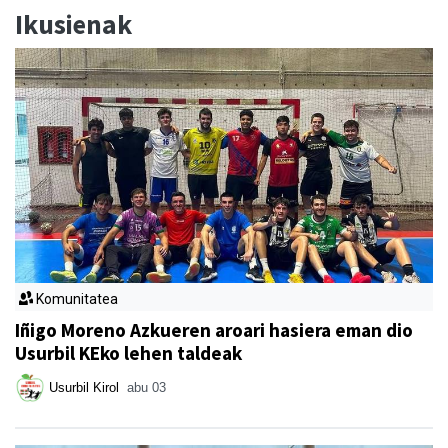
Ikusienak
Komunitatea
Iñigo Moreno Azkueren aroari hasiera eman dio
Usurbil KEko lehen taldeak
Usurbil Kirol
abu 03