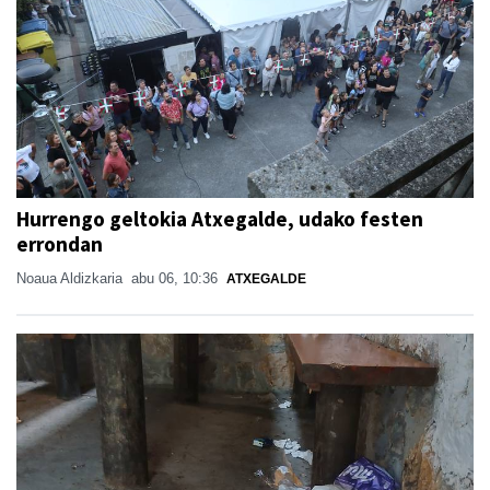
Hurrengo geltokia Atxegalde, udako festen
errondan
Noaua Aldizkaria
abu 06, 10:36
ATXEGALDE