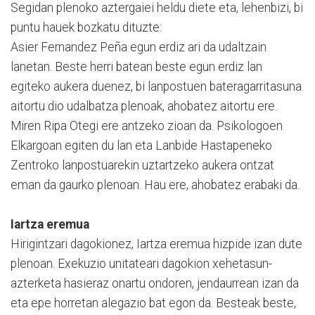
Segidan plenoko aztergaiei heldu diete eta, lehenbizi, bi
puntu hauek bozkatu dituzte:
Asier Fernandez Peña egun erdiz ari da udaltzain
lanetan. Beste herri batean beste egun erdiz lan
egiteko aukera duenez, bi lanpostuen bateragarritasuna
aitortu dio udalbatza plenoak, ahobatez aitortu ere.
Miren Ripa Otegi ere antzeko zioan da. Psikologoen
Elkargoan egiten du lan eta Lanbide Hastapeneko
Zentroko lanpostuarekin uztartzeko aukera ontzat
eman da gaurko plenoan. Hau ere, ahobatez erabaki da.
Iartza eremua
Hirigintzari dagokionez, Iartza eremua hizpide izan dute
plenoan. Exekuzio unitateari dagokion xehetasun-
azterketa hasieraz onartu ondoren, jendaurrean izan da
eta epe horretan alegazio bat egon da. Besteak beste,