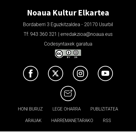
Noaua Kultur Elkartea
Bordaberri 3 Eguzkitzaldea - 20170 Usurbil
Tf: 943 360 321 | erredakzioa@noaua.eus
Codesyntaxek garatua
HONI BURUZ
LEGE OHARRA
PUBLIZITATEA
ARAUAK
HARREMANETARAKO
RSS