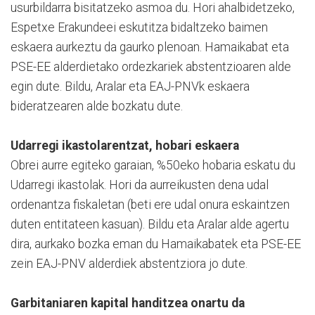
usurbildarra bisitatzeko asmoa du. Hori ahalbidetzeko,
Espetxe Erakundeei eskutitza bidaltzeko baimen
eskaera aurkeztu da gaurko plenoan. Hamaikabat eta
PSE-EE alderdietako ordezkariek abstentzioaren alde
egin dute. Bildu, Aralar eta EAJ-PNVk eskaera
bideratzearen alde bozkatu dute.
Udarregi ikastolarentzat, hobari eskaera
Obrei aurre egiteko garaian, %50eko hobaria eskatu du
Udarregi ikastolak. Hori da aurreikusten dena udal
ordenantza fiskaletan (beti ere udal onura eskaintzen
duten entitateen kasuan). Bildu eta Aralar alde agertu
dira, aurkako bozka eman du Hamaikabatek eta PSE-EE
zein EAJ-PNV alderdiek abstentziora jo dute.
Garbitaniaren kapital handitzea onartu da