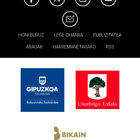
HONI BURUZ
LEGE OHARRA
PUBLIZITATEA
ARAUAK
HARREMANETARAKO
RSS