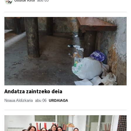
Usurbil Kirol
abu 05
Andatza zaintzeko deia
Noaua Aldizkaria
abu 06
URDAIAGA