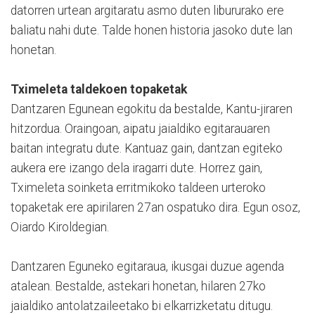
datorren urtean argitaratu asmo duten libururako ere
baliatu nahi dute. Talde honen historia jasoko dute lan
honetan.
Tximeleta taldekoen topaketak
Dantzaren Egunean egokitu da bestalde, Kantu-jiraren
hitzordua. Oraingoan, aipatu jaialdiko egitarauaren
baitan integratu dute. Kantuaz gain, dantzan egiteko
aukera ere izango dela iragarri dute. Horrez gain,
Tximeleta soinketa erritmikoko taldeen urteroko
topaketak ere apirilaren 27an ospatuko dira. Egun osoz,
Oiardo Kiroldegian.
Dantzaren Eguneko egitaraua, ikusgai duzue agenda
atalean. Bestalde, astekari honetan, hilaren 27ko
jaialdiko antolatzaileetako bi elkarrizketatu ditugu.