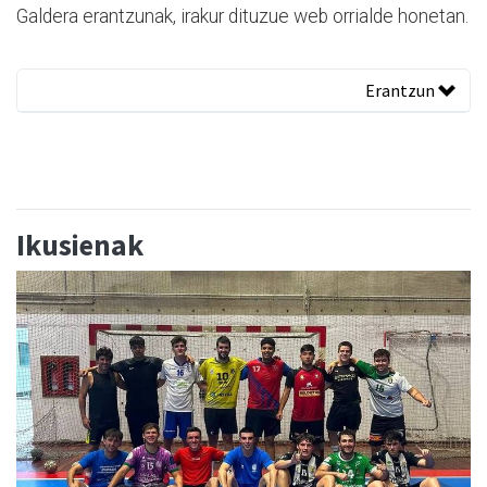
Galdera erantzunak, irakur dituzue web orrialde honetan.
Erantzun
Ikusienak