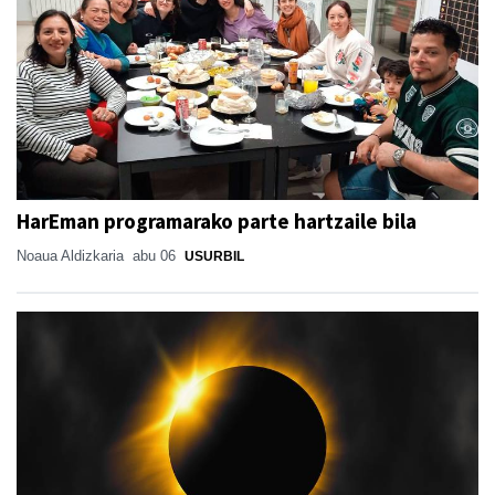
HarEman programarako parte hartzaile bila
Noaua Aldizkaria
abu 06
USURBIL