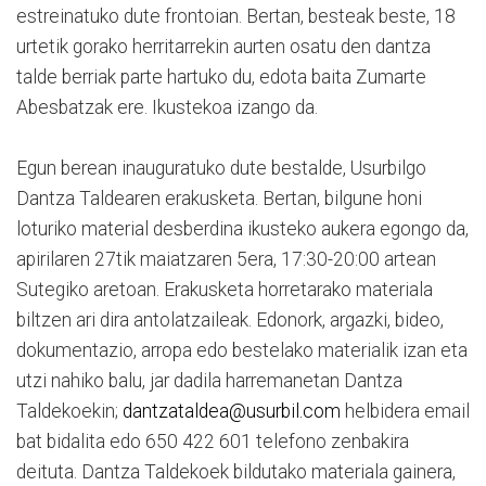
estreinatuko dute frontoian. Bertan, besteak beste, 18
urtetik gorako herritarrekin aurten osatu den dantza
talde berriak parte hartuko du, edota baita Zumarte
Abesbatzak ere. Ikustekoa izango da.
Egun berean inauguratuko dute bestalde, Usurbilgo
Dantza Taldearen erakusketa. Bertan, bilgune honi
loturiko material desberdina ikusteko aukera egongo da,
apirilaren 27tik maiatzaren 5era, 17:30-20:00 artean
Sutegiko aretoan. Erakusketa horretarako materiala
biltzen ari dira antolatzaileak. Edonork, argazki, bideo,
dokumentazio, arropa edo bestelako materialik izan eta
utzi nahiko balu, jar dadila harremanetan Dantza
Taldekoekin;
dantzataldea@usurbil.com
helbidera email
bat bidalita edo 650 422 601 telefono zenbakira
deituta. Dantza Taldekoek bildutako materiala gainera,