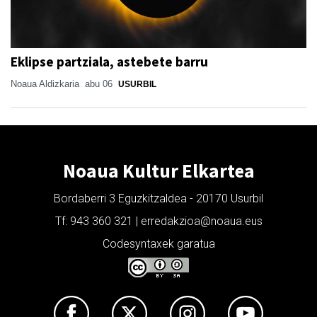
Eklipse partziala, astebete barru
Noaua Aldizkaria
abu 06
USURBIL
Noaua Kultur Elkartea
Bordaberri 3 Eguzkitzaldea - 20170 Usurbil
Tf: 943 360 321 | erredakzioa@noaua.eus
Codesyntaxek garatua