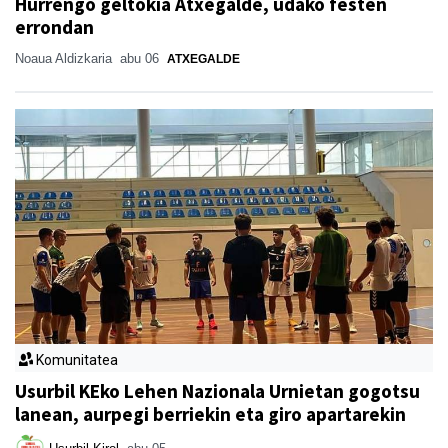
Hurrengo geltokia Atxegalde, udako festen
errondan
Noaua Aldizkaria
abu 06
ATXEGALDE
Komunitatea
Usurbil KEko Lehen Nazionala Urnietan gogotsu
lanean, aurpegi berriekin eta giro apartarekin