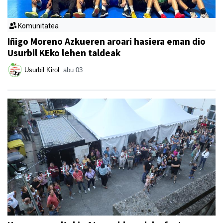
Komunitatea
Iñigo Moreno Azkueren aroari hasiera eman dio
Usurbil KEko lehen taldeak
Usurbil Kirol
abu 03