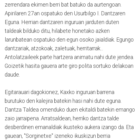
zerrendara ekimen berri bat batuko da aurtengoan.
Apirilaren 27an ospatuko den Usurbilgo I. Dantzaren
Eguna. Herrian dantzaren inguruan jarduten duten
taldeak bilduko ditu, hilabete honetako azken
larunbatean ospatuko den egun osoko jaialdiak. Egungo
dantzariak, atzokoak, zaletuak, herritarrak...
Antolatzaileek parte hartzera animatu nahi dute jendea.
Goizetik hasita gauera arte giro polita sortuko delakoan
daude.
Egitarauari dagokionez, Kaxko inguruan barrena
burutuko den kalejira batekin hasi nahi dute eguna.
Dantza Taldea omenduko duen ekitaldi batekin emango
zaio jarraipena. Arratsaldean, herriko dantza talde
desberdinen emanaldiak ikusteko aukera izango da. Eta
gauean, "Sorginetxe" izeneko ikuskizun berria