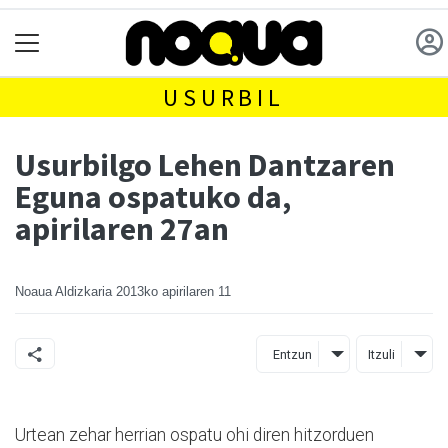
USURBIL
Usurbilgo Lehen Dantzaren
Eguna ospatuko da,
apirilaren 27an
Noaua Aldizkaria
2013ko apirilaren 11
Entzun
Itzuli
Urtean zehar herrian ospatu ohi diren hitzorduen