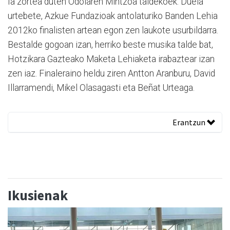
Ia zortea duten Odolaren Mintzoa taldekoek. Duela
urtebete, Azkue Fundazioak antolaturiko Banden Lehia
2012ko finalisten artean egon zen laukote usurbildarra.
Bestalde gogoan izan, herriko beste musika talde bat,
Hotzikara Gazteako Maketa Lehiaketa irabaztear izan
zen iaz. Finaleraino heldu ziren Antton Aranburu, David
Illarramendi, Mikel Olasagasti eta Beñat Urteaga.
Erantzun
Ikusienak