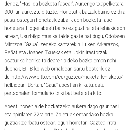
denez, "Hasi da bozketa fasea!". Aurtengo txapelketara
300 lan aurkeztu dituzte. Horietatik batzuk baino ez dira
pasa, ostegun honetatik zabalik den bozketa fase
honetara. Hogei abesti baino ez guztira, eta lehiakideon
artean, Usurbilgo musika talde gazte bat dugu, Odolaren
Mintzoa. "Gaua" izeneko kantarekin. Luken Arkarazok,
Beñat eta Joanes Txuekak eta Jokin Irastorzak
osaturiko herriko taldearen aldeko bozka eman nahi
duenak, EITB-ko web orrialdean sartu besterik ez
du, http://www.eitb.com/eu/gaztea/maketa-lehiaketa/
helbidean. Bertan, "Gaua" abestian klikatu, datu
pertsonalen formulario txiki bat bete eta kito.
Abesti honen alde bozkatzeko aukera dago gaur hasi
eta apirilaren 22ra arte. Zaletuek emandako bozka
guztiak zenbatu ostean, egun horretan, Gaztea irrati