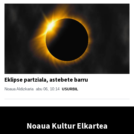
Eklipse partziala, astebete barru
Noaua Aldizkaria
abu 06, 10:14
USURBIL
Noaua Kultur Elkartea