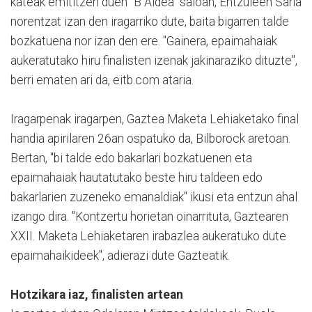
kateak emititzen duen "B Aldea" saioan, Entzuleen Saria
norentzat izan den iragarriko dute, baita bigarren talde
bozkatuena nor izan den ere. "Gainera, epaimahaiak
aukeratutako hiru finalisten izenak jakinaraziko dituzte",
berri ematen ari da, eitb.com ataria.
Iragarpenak iragarpen, Gaztea Maketa Lehiaketako final
handia apirilaren 26an ospatuko da, Bilborock aretoan.
Bertan, "bi talde edo bakarlari bozkatuenen eta
epaimahaiak hautatutako beste hiru taldeen edo
bakarlarien zuzeneko emanaldiak" ikusi eta entzun ahal
izango dira. "Kontzertu horietan oinarrituta, Gaztearen
XXII. Maketa Lehiaketaren irabazlea aukeratuko dute
epaimahaikideek", adierazi dute Gazteatik.
Hotzikara iaz, finalisten artean