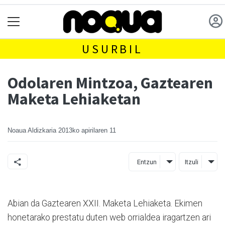
USURBIL
Odolaren Mintzoa, Gaztearen
Maketa Lehiaketan
Noaua Aldizkaria
2013ko apirilaren 11
Entzun
Itzuli
Abian da Gaztearen XXII. Maketa Lehiaketa. Ekimen
honetarako prestatu duten web orrialdea iragartzen ari