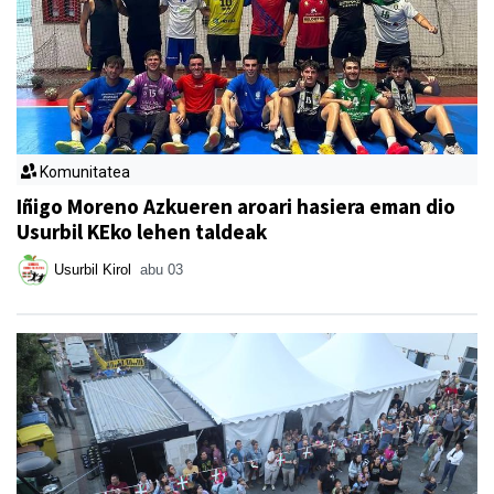
Komunitatea
Iñigo Moreno Azkueren aroari hasiera eman dio
Usurbil KEko lehen taldeak
Usurbil Kirol
abu 03