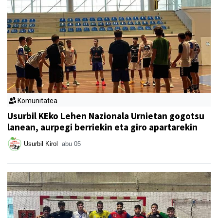
Komunitatea
Usurbil KEko Lehen Nazionala Urnietan gogotsu
lanean, aurpegi berriekin eta giro apartarekin
Usurbil Kirol
abu 05