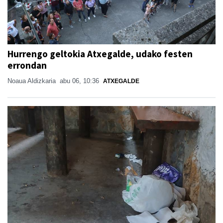
Hurrengo geltokia Atxegalde, udako festen
errondan
Noaua Aldizkaria
abu 06, 10:36
ATXEGALDE