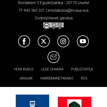
Bordaberri 3 Eguzkitzaldea - 20170 Usurbil
Tf: 943 360 321 | erredakzioa@noaua.eus
Codesyntaxek garatua
HONI BURUZ
LEGE OHARRA
PUBLIZITATEA
ARAUAK
HARREMANETARAKO
RSS