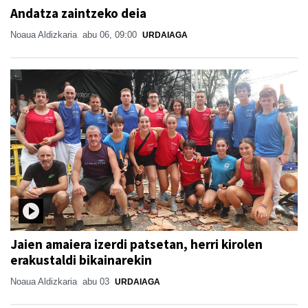
Andatza zaintzeko deia
Noaua Aldizkaria
abu 06, 09:00
URDAIAGA
Jaien amaiera izerdi patsetan, herri kirolen
erakustaldi bikainarekin
Noaua Aldizkaria
abu 03
URDAIAGA