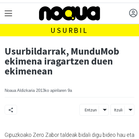
USURBIL
Usurbildarrak, MunduMob
ekimena iragartzen duen
ekimenean
Noaua Aldizkaria
2013ko apirilaren 9a
Entzun
Itzuli
Gipuzkoako Zero Zabor taldeak bidali digu bideo hau eta