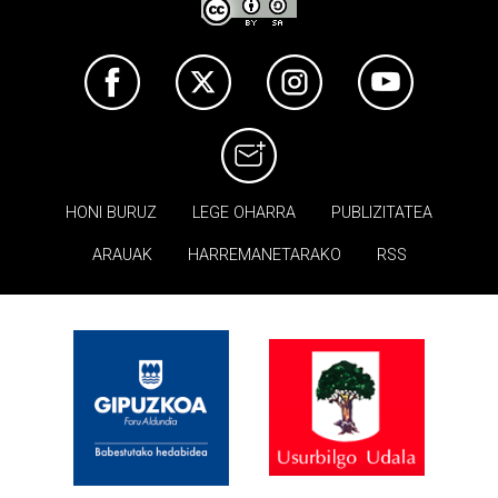
HONI BURUZ
LEGE OHARRA
PUBLIZITATEA
ARAUAK
HARREMANETARAKO
RSS