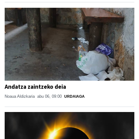
Andatza zaintzeko deia
Noaua Aldizkaria
abu 06, 09:00
URDAIAGA