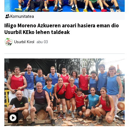
Komunitatea
Iñigo Moreno Azkueren aroari hasiera eman dio
Usurbil KEko lehen taldeak
Usurbil Kirol
abu 03