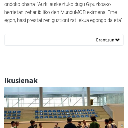
ondoko oharra: "Aurki aurkeztuko dugu Gipuzkoako
herrietan zehar ibiliko den MunduMOB ekimena. Erne
egon, hasi prestatzen guztiontzat lekua egongo da eta".
Erantzun
Ikusienak