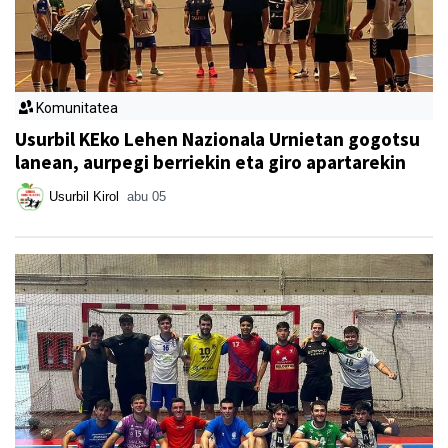
Komunitatea
Usurbil KEko Lehen Nazionala Urnietan gogotsu
lanean, aurpegi berriekin eta giro apartarekin
Usurbil Kirol
abu 05