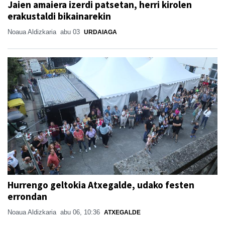
Jaien amaiera izerdi patsetan, herri kirolen
erakustaldi bikainarekin
Noaua Aldizkaria
abu 03
URDAIAGA
Hurrengo geltokia Atxegalde, udako festen
errondan
Noaua Aldizkaria
abu 06, 10:36
ATXEGALDE