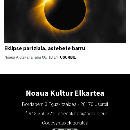
Eklipse partziala, astebete barru
Noaua Aldizkaria
abu 06, 10:14
USURBIL
Noaua Kultur Elkartea
Bordaberri 3 Eguzkitzaldea - 20170 Usurbil
Tf: 943 360 321 | erredakzioa@noaua.eus
Codesyntaxek garatua