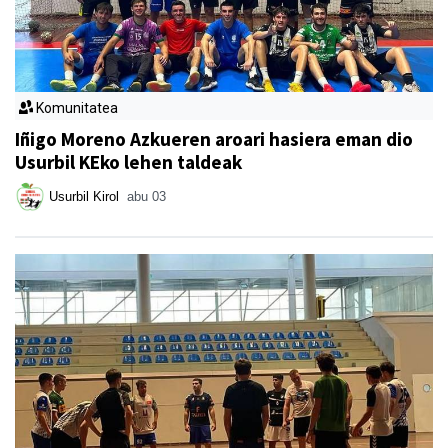
Komunitatea
Iñigo Moreno Azkueren aroari hasiera eman dio
Usurbil KEko lehen taldeak
Usurbil Kirol
abu 03