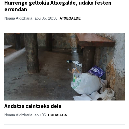
Hurrengo geltokia Atxegalde, udako festen
errondan
Noaua Aldizkaria
abu 06, 10:36
ATXEGALDE
Andatza zaintzeko deia
Noaua Aldizkaria
abu 06
URDAIAGA