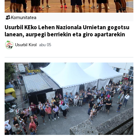
Komunitatea
Usurbil KEko Lehen Nazionala Urnietan gogotsu
lanean, aurpegi berriekin eta giro apartarekin
Usurbil Kirol
abu 05