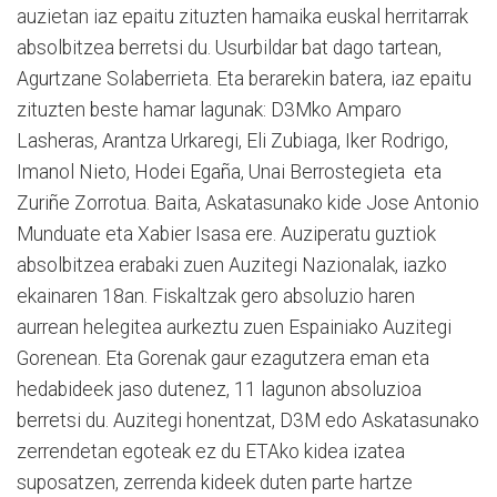
auzietan iaz epaitu zituzten hamaika euskal herritarrak
absolbitzea berretsi du. Usurbildar bat dago tartean,
Agurtzane Solaberrieta. Eta berarekin batera, iaz epaitu
zituzten beste hamar lagunak: D3Mko Amparo
Lasheras, Arantza Urkaregi, Eli Zubiaga, Iker Rodrigo,
Imanol Nieto, Hodei Egaña, Unai Berrostegieta eta
Zuriñe Zorrotua. Baita, Askatasunako kide Jose Antonio
Munduate eta Xabier Isasa ere. Auziperatu guztiok
absolbitzea erabaki zuen Auzitegi Nazionalak, iazko
ekainaren 18an. Fiskaltzak gero absoluzio haren
aurrean helegitea aurkeztu zuen Espainiako Auzitegi
Gorenean. Eta Gorenak gaur ezagutzera eman eta
hedabideek jaso dutenez, 11 lagunon absoluzioa
berretsi du. Auzitegi honentzat, D3M edo Askatasunako
zerrendetan egoteak ez du ETAko kidea izatea
suposatzen, zerrenda kideek duten parte hartze