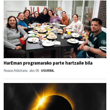
HarEman programarako parte hartzaile bila
Noaua Aldizkaria
abu 06
USURBIL