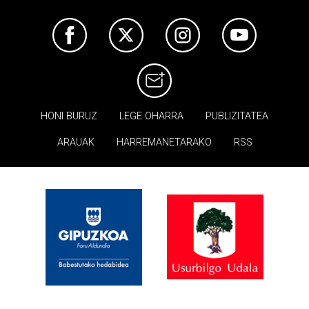
HONI BURUZ
LEGE OHARRA
PUBLIZITATEA
ARAUAK
HARREMANETARAKO
RSS