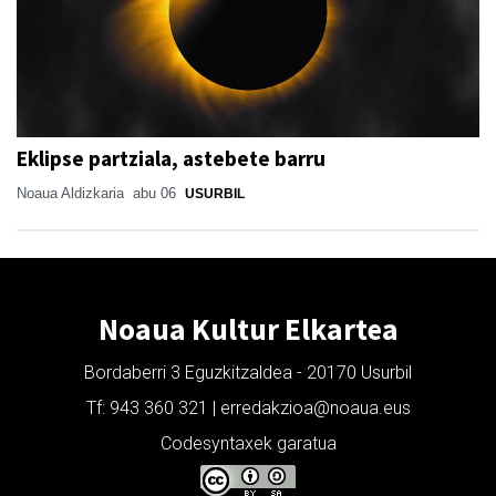
Eklipse partziala, astebete barru
Noaua Aldizkaria
abu 06
USURBIL
Noaua Kultur Elkartea
Bordaberri 3 Eguzkitzaldea - 20170 Usurbil
Tf: 943 360 321 | erredakzioa@noaua.eus
Codesyntaxek garatua