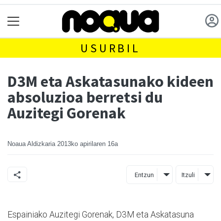
USURBIL
D3M eta Askatasunako kideen
absoluzioa berretsi du
Auzitegi Gorenak
Noaua Aldizkaria
2013ko apirilaren 16a
Entzun
Itzuli
Espainiako Auzitegi Gorenak, D3M eta Askatasuna