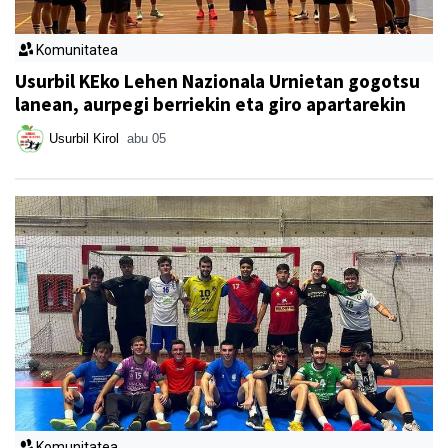
Komunitatea
Usurbil KEko Lehen Nazionala Urnietan gogotsu
lanean, aurpegi berriekin eta giro apartarekin
Usurbil Kirol
abu 05
Komunitatea