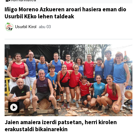
Iñigo Moreno Azkueren aroari hasiera eman dio
Usurbil KEko lehen taldeak
Usurbil Kirol
abu 03
Jaien amaiera izerdi patsetan, herri kirolen
erakustaldi bikainarekin