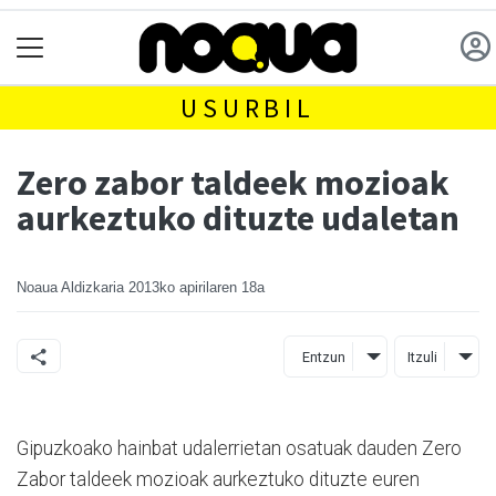
USURBIL
Zero zabor taldeek mozioak
aurkeztuko dituzte udaletan
Noaua Aldizkaria
2013ko apirilaren 18a
Entzun
Itzuli
Gipuzkoako hainbat udalerrietan osatuak dauden Zero
Zabor taldeek mozioak aurkeztuko dituzte euren