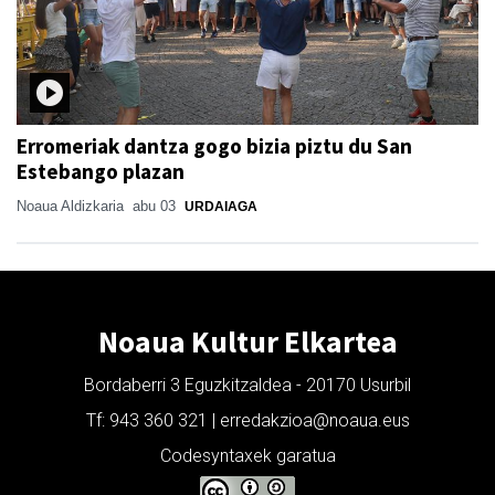
Erromeriak dantza gogo bizia piztu du San
Estebango plazan
Noaua Aldizkaria
abu 03
URDAIAGA
Noaua Kultur Elkartea
Bordaberri 3 Eguzkitzaldea - 20170 Usurbil
Tf: 943 360 321 | erredakzioa@noaua.eus
Codesyntaxek garatua