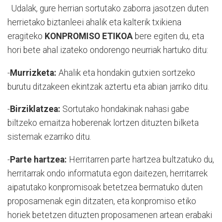
Udalak, gure herrian sortutako zaborra jasotzen duten
herrietako biztanleei ahalik eta kalterik txikiena
eragiteko
KONPROMISO ETIKOA
bere egiten du, eta
hori bete ahal izateko ondorengo neurriak hartuko ditu:
-
Murrizketa:
Ahalik eta hondakin gutxien sortzeko
burutu ditzakeen ekintzak aztertu eta abian jarriko ditu.
-
Birziklatzea:
Sortutako hondakinak nahasi gabe
biltzeko emaitza hoberenak lortzen dituzten bilketa
sistemak ezarriko ditu.
-
Parte hartzea:
Herritarren parte hartzea bultzatuko du,
herritarrak ondo informatuta egon daitezen, herritarrek
aipatutako konpromisoak betetzea bermatuko duten
proposamenak egin ditzaten, eta konpromiso etiko
horiek betetzen dituzten proposamenen artean erabaki