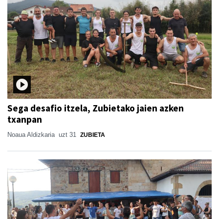
Sega desafio itzela, Zubietako jaien azken
txanpan
Noaua Aldizkaria
uzt 31
ZUBIETA