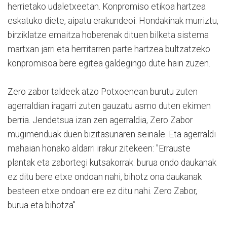
herrietako udaletxeetan. Konpromiso etikoa hartzea
eskatuko diete, aipatu erakundeoi. Hondakinak murriztu,
birziklatze emaitza hoberenak dituen bilketa sistema
martxan jarri eta herritarren parte hartzea bultzatzeko
konpromisoa bere egitea galdegingo dute hain zuzen.
Zero zabor taldeek atzo Potxoenean burutu zuten
agerraldian iragarri zuten gauzatu asmo duten ekimen
berria. Jendetsua izan zen agerraldia, Zero Zabor
mugimenduak duen bizitasunaren seinale. Eta agerraldi
mahaian honako aldarri irakur zitekeen: "Errauste
plantak eta zabortegi kutsakorrak: burua ondo daukanak
ez ditu bere etxe ondoan nahi, bihotz ona daukanak
besteen etxe ondoan ere ez ditu nahi. Zero Zabor,
burua eta bihotza".