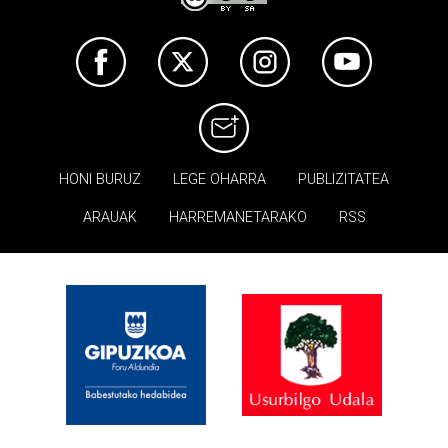
HONI BURUZ
LEGE OHARRA
PUBLIZITATEA
ARAUAK
HARREMANETARAKO
RSS