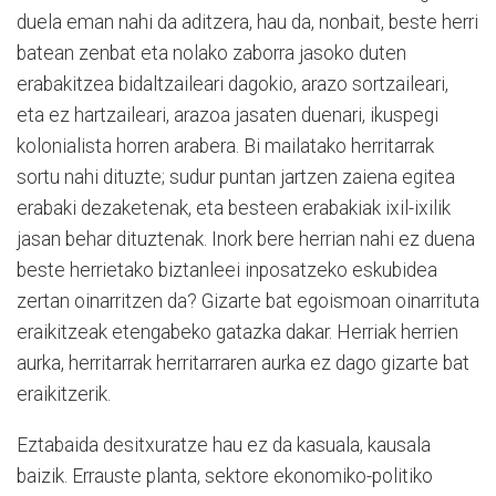
duela eman nahi da aditzera, hau da, nonbait, beste herri
batean zenbat eta nolako zaborra jasoko duten
erabakitzea bidaltzaileari dagokio, arazo sortzaileari,
eta ez hartzaileari, arazoa jasaten duenari, ikuspegi
kolonialista horren arabera. Bi mailatako herritarrak
sortu nahi dituzte; sudur puntan jartzen zaiena egitea
erabaki dezaketenak, eta besteen erabakiak ixil-ixilik
jasan behar dituztenak. Inork bere herrian nahi ez duena
beste herrietako biztanleei inposatzeko eskubidea
zertan oinarritzen da? Gizarte bat egoismoan oinarrituta
eraikitzeak etengabeko gatazka dakar. Herriak herrien
aurka, herritarrak herritarraren aurka ez dago gizarte bat
eraikitzerik.
Eztabaida desitxuratze hau ez da kasuala, kausala
baizik. Errauste planta, sektore ekonomiko-politiko