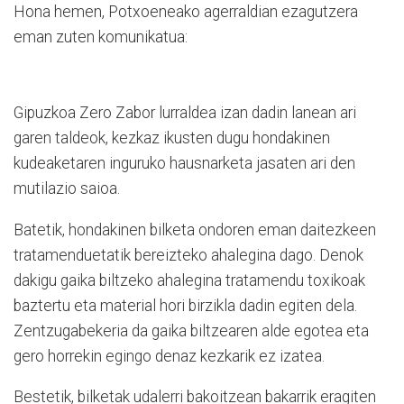
Hona hemen, Potxoeneako agerraldian ezagutzera
eman zuten komunikatua:
Gipuzkoa Zero Zabor lurraldea izan dadin lanean ari
garen taldeok, kezkaz ikusten dugu hondakinen
kudeaketaren inguruko hausnarketa jasaten ari den
mutilazio saioa.
Batetik, hondakinen bilketa ondoren eman daitezkeen
tratamenduetatik bereizteko ahalegina dago. Denok
dakigu gaika biltzeko ahalegina tratamendu toxikoak
baztertu eta material hori birzikla dadin egiten dela.
Zentzugabekeria da gaika biltzearen alde egotea eta
gero horrekin egingo denaz kezkarik ez izatea.
Bestetik, bilketak udalerri bakoitzean bakarrik eragiten