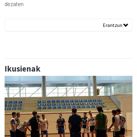
dezaten.
Erantzun
Ikusienak