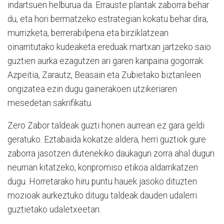
indartsuen helburua da. Errauste plantak zaborra behar
du, eta hori bermatzeko estrategian kokatu behar dira,
murrizketa, berrerabilpena eta birziklatzean
oinarritutako kudeaketa ereduak martxan jartzeko saio
guztien aurka ezagutzen ari garen kanpaina gogorrak.
Azpeitia, Zarautz, Beasain eta Zubietako biztanleen
ongizatea ezin dugu gainerakoen utzikeriaren
mesedetan sakrifikatu.
Zero Zabor taldeak guzti honen aurrean ez gara geldi
geratuko. Eztabaida kokatze aldera, herri guztiok gure
zaborra jasotzen dutenekiko daukagun zorra ahal dugun
neurrian kitatzeko, konpromiso etikoa aldarrikatzen
dugu. Horretarako hiru puntu hauek jasoko dituzten
mozioak aurkeztuko ditugu taldeak dauden udalerri
guztietako udaletxeetan: