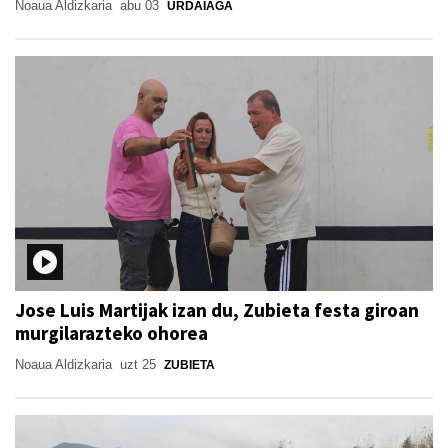
Noaua Aldizkaria
abu 03
URDAIAGA
Jose Luis Martijak izan du, Zubieta festa giroan
murgilarazteko ohorea
Noaua Aldizkaria
uzt 25
ZUBIETA