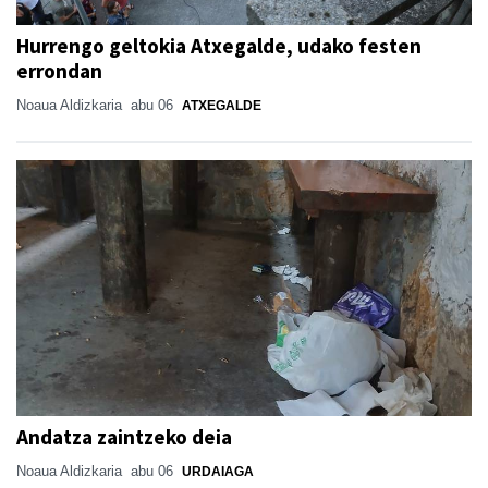
Hurrengo geltokia Atxegalde, udako festen
errondan
Noaua Aldizkaria
abu 06
ATXEGALDE
Andatza zaintzeko deia
Noaua Aldizkaria
abu 06
URDAIAGA