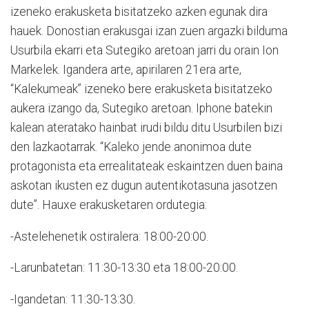
izeneko erakusketa bisitatzeko azken egunak dira
hauek. Donostian erakusgai izan zuen argazki bilduma
Usurbila ekarri eta Sutegiko aretoan jarri du orain Ion
Markelek. Igandera arte, apirilaren 21era arte,
“Kalekumeak” izeneko bere erakusketa bisitatzeko
aukera izango da, Sutegiko aretoan. Iphone batekin
kalean ateratako hainbat irudi bildu ditu Usurbilen bizi
den lazkaotarrak. “Kaleko jende anonimoa dute
protagonista eta errealitateak eskaintzen duen baina
askotan ikusten ez dugun autentikotasuna jasotzen
dute”. Hauxe erakusketaren ordutegia:
-Astelehenetik ostiralera: 18:00-20:00.
-Larunbatetan: 11:30-13:30 eta 18:00-20:00.
-Igandetan: 11:30-13:30.