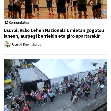
Komunitatea
Usurbil KEko Lehen Nazionala Urnietan gogotsu
lanean, aurpegi berriekin eta giro apartarekin
Usurbil Kirol
abu 05