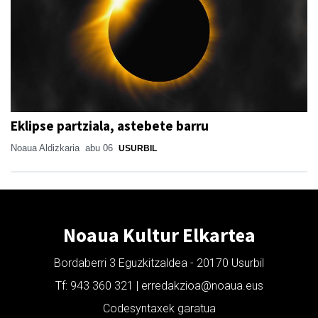
Eklipse partziala, astebete barru
Noaua Aldizkaria
abu 06
USURBIL
Noaua Kultur Elkartea
Bordaberri 3 Eguzkitzaldea - 20170 Usurbil
Tf: 943 360 321 | erredakzioa@noaua.eus
Codesyntaxek garatua