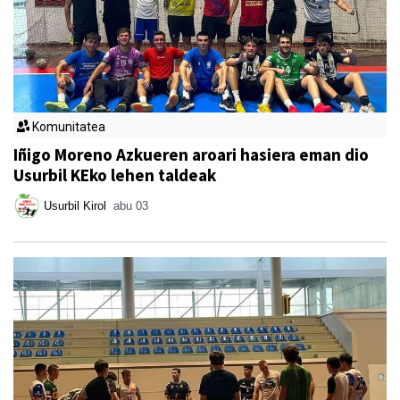
Komunitatea
Iñigo Moreno Azkueren aroari hasiera eman dio
Usurbil KEko lehen taldeak
Usurbil Kirol
abu 03