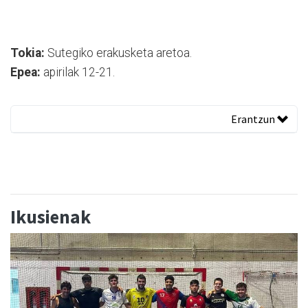
Tokia:
Sutegiko erakusketa aretoa.
Epea:
apirilak 12-21.
Erantzun
Ikusienak