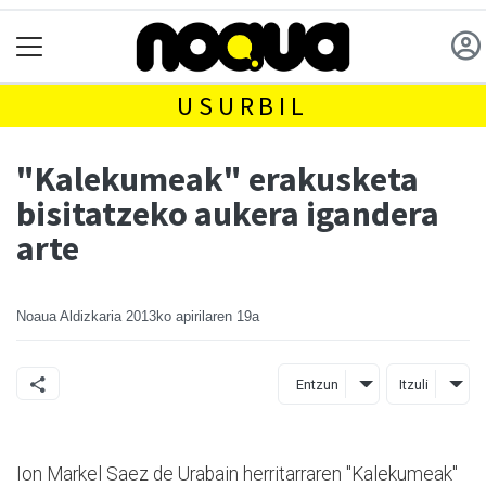
USURBIL
"Kalekumeak" erakusketa
bisitatzeko aukera igandera
arte
Noaua Aldizkaria
2013ko apirilaren 19a
Entzun
Itzuli
Ion Markel Saez de Urabain herritarraren "Kalekumeak"