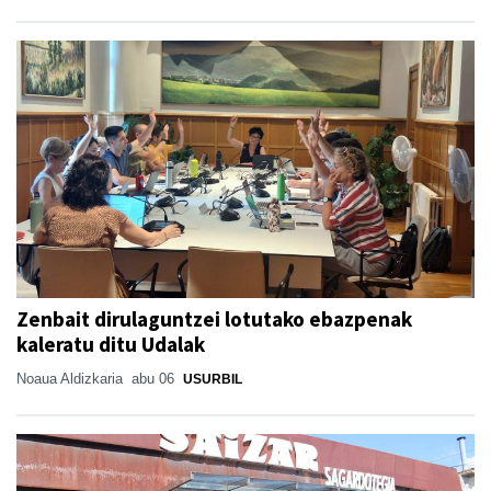
Zenbait dirulaguntzei lotutako ebazpenak
kaleratu ditu Udalak
Noaua Aldizkaria
abu 06
USURBIL