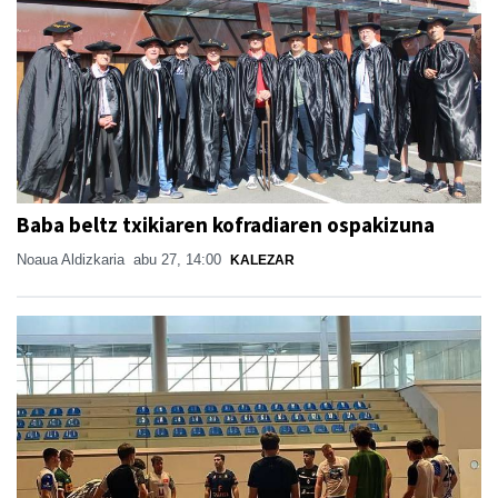
Baba beltz txikiaren kofradiaren ospakizuna
Noaua Aldizkaria
abu 27, 14:00
KALEZAR