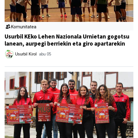
Komunitatea
Usurbil KEko Lehen Nazionala Urnietan gogotsu
lanean, aurpegi berriekin eta giro apartarekin
Usurbil Kirol
abu 05