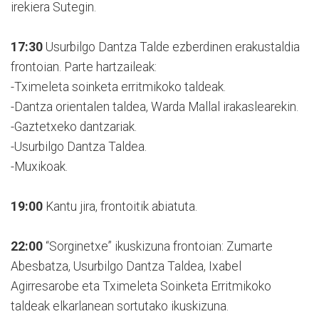
irekiera Sutegin.
17:30
Usurbilgo Dantza Talde ezberdinen erakustaldia
frontoian. Parte hartzaileak:
-Tximeleta soinketa erritmikoko taldeak.
-Dantza orientalen taldea, Warda Mallal irakaslearekin.
-Gaztetxeko dantzariak.
-Usurbilgo Dantza Taldea.
-Muxikoak.
19:00
Kantu jira, frontoitik abiatuta.
22:00
“Sorginetxe” ikuskizuna frontoian: Zumarte
Abesbatza, Usurbilgo Dantza Taldea, Ixabel
Agirresarobe eta Tximeleta Soinketa Erritmikoko
taldeak elkarlanean sortutako ikuskizuna.