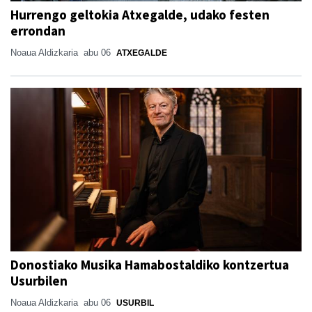
Hurrengo geltokia Atxegalde, udako festen
errondan
Noaua Aldizkaria
abu 06
ATXEGALDE
Donostiako Musika Hamabostaldiko kontzertua
Usurbilen
Noaua Aldizkaria
abu 06
USURBIL