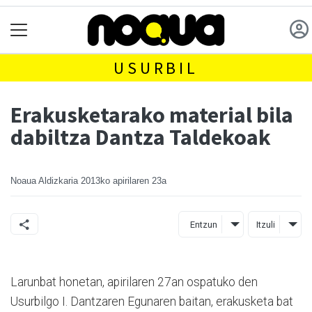
USURBIL
Erakusketarako material bila
dabiltza Dantza Taldekoak
Noaua Aldizkaria
2013ko apirilaren 23a
Entzun
Itzuli
Larunbat honetan, apirilaren 27an ospatuko den
Usurbilgo I. Dantzaren Egunaren baitan, erakusketa bat