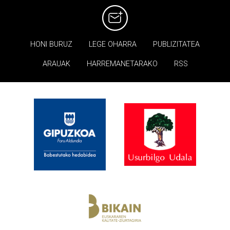
HONI BURUZ
LEGE OHARRA
PUBLIZITATEA
ARAUAK
HARREMANETARAKO
RSS