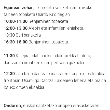
Egunean zehar,
Tximeleta soinketa erritmikoko
taldeen topaketa Oiardo Kiroldegian:
10:00-11:30
Benjaminen topaketa.
12:00-13:30
Alebin eta infantilen lehiaketa.
13:30
Sari banaketa.
16:30-18:00
Benjaminen topaketa.
11:30
Kalejira trikitilariekin udaletxetik abiatuta,
dantzara animatzen diren pertsona guztiekin.
12:30
Usurbilgo dantza ondarearen transmisio ekitaldia
frontoian: Usurbilgo Dantza Taldearen lehena eta oraina
lotuko dituen ekitaldia.
Ondoren,
euskal dantzetako arropen erakusketaren