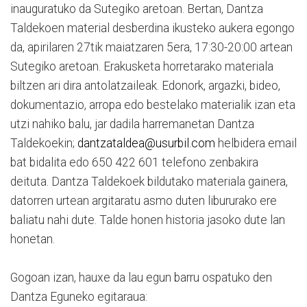
inauguratuko da Sutegiko aretoan. Bertan, Dantza
Taldekoen material desberdina ikusteko aukera egongo
da, apirilaren 27tik maiatzaren 5era, 17:30-20:00 artean
Sutegiko aretoan. Erakusketa horretarako materiala
biltzen ari dira antolatzaileak. Edonork, argazki, bideo,
dokumentazio, arropa edo bestelako materialik izan eta
utzi nahiko balu, jar dadila harremanetan Dantza
Taldekoekin;
dantzataldea@usurbil.com
helbidera email
bat bidalita edo 650 422 601 telefono zenbakira
deituta. Dantza Taldekoek bildutako materiala gainera,
datorren urtean argitaratu asmo duten libururako ere
baliatu nahi dute. Talde honen historia jasoko dute lan
honetan.
Gogoan izan, hauxe da lau egun barru ospatuko den
Dantza Eguneko egitaraua: