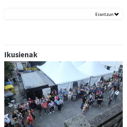
Erantzun
Ikusienak