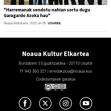
"Harremanak sendotu nahian sortu dugu
Garagardo Azoka hau"
Noaua Aldizkaria
2022 urr 05
USURBIL
Noaua Kultur Elkartea
Bordaberri 3 Eguzkitzaldea - 20170 Usurbil
Tf: 943 360 321 | erredakzioa@noaua.eus
Codesyntaxek garatua