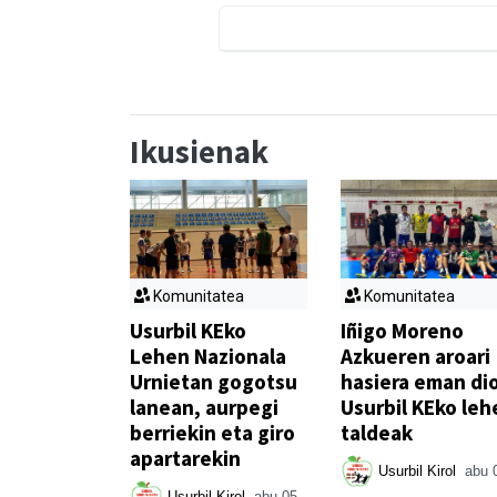
Ikusienak
Komunitatea
Komunitatea
Usurbil KEko
Iñigo Moreno
Lehen Nazionala
Azkueren aroari
Urnietan gogotsu
hasiera eman di
lanean, aurpegi
Usurbil KEko leh
berriekin eta giro
taldeak
apartarekin
Usurbil Kirol
abu 