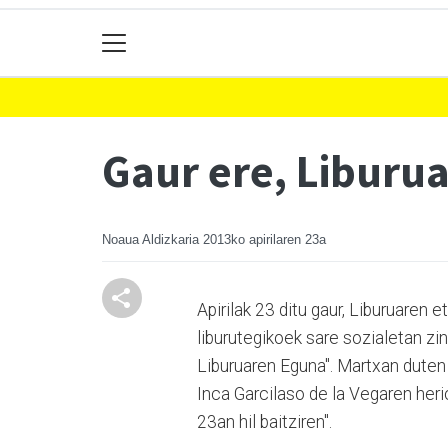
Gaur ere, Liburu
Noaua Aldizkaria
2013ko apirilaren 23a
Apirilak 23 ditu gaur, Liburuaren
liburutegikoek sare sozialetan zi
Liburuaren Eguna". Martxan duten
Inca Garcilaso de la Vegaren her
23an hil baitziren".