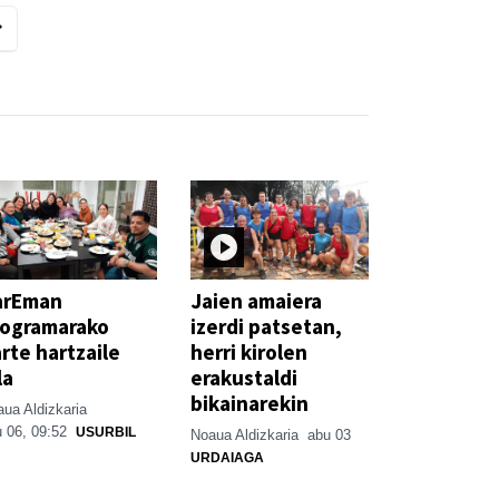
arEman
Jaien amaiera
rogramarako
izerdi patsetan,
rte hartzaile
herri kirolen
la
erakustaldi
bikainarekin
ua Aldizkaria
 06, 09:52
USURBIL
Noaua Aldizkaria
abu 03
URDAIAGA