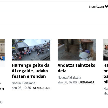
Erantzun
Hurrengo geltokia
Andatza zaintzeko
H
Atxegalde, udako
deia
p
festen errondan
pa
Noaua Aldizkaria
bi
o
abu 06, 09:00
URDAIAGA
Noaua Aldizkaria
en
abu 06, 10:36
ATXEGALDE
Noa
abu
03