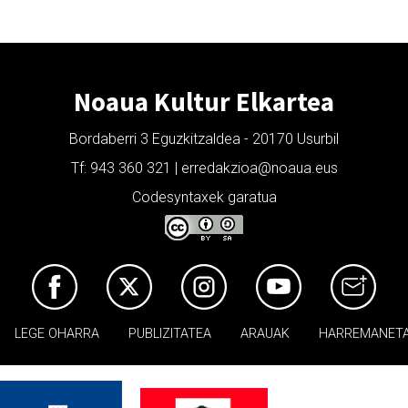
Noaua Kultur Elkartea
Bordaberri 3 Eguzkitzaldea - 20170 Usurbil
Tf: 943 360 321 | erredakzioa@noaua.eus
Codesyntaxek garatua
LEGE OHARRA
PUBLIZITATEA
ARAUAK
HARREMANET