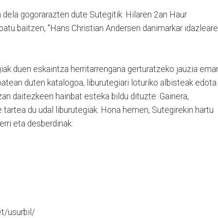
ea dela gogorarazten dute Sutegitik. Hilaren 2an Haur
atu baitzen, "Hans Christian Andersen danimarkar idazlear
giak duen eskaintza herritarrengana gerturatzeko jauzia ema
tean duten katalogoa, liburutegiari loturiko albisteak edota
izan daitezkeen hainbat esteka bildu dituzte. Gainera,
tartea du udal liburutegiak. Hona hemen, Sutegirekin hartu
rri eta desberdinak:
et/usurbil/