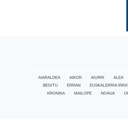
AIARALDEA
AIKOR
AIURRI
ALEA
BEGITU
ERRAN
EUSKALERRIA IRRA
KRONIKA
MAILOPE
NOAUA
O