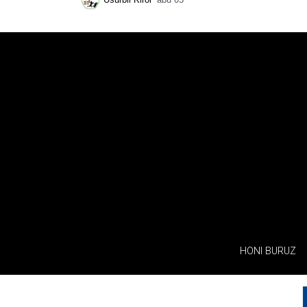
Usurbil Kirol
abu 05
HONI BURUZ