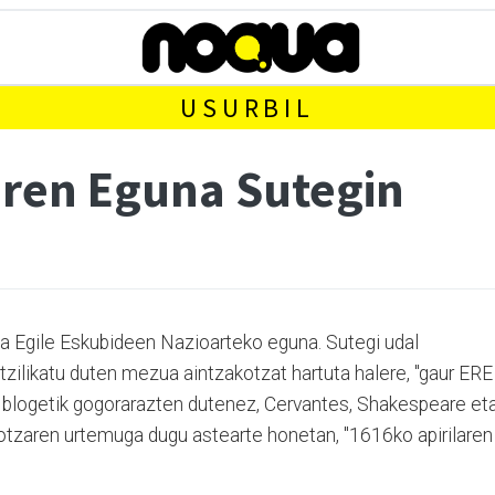
USURBIL
aren Eguna Sutegin
 eta Egile Eskubideen Nazioarteko eguna. Sutegi udal
ntzilikatu duten mezua aintzakotzat hartuta halere, "gaur ERE
 blogetik gogorarazten dutenez, Cervantes, Shakespeare et
iotzaren urtemuga dugu astearte honetan, "1616ko apirilaren