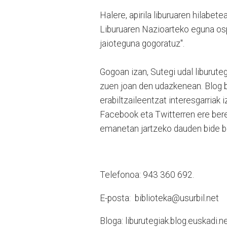
Halere, apirila liburuaren hilabet
Liburuaren Nazioarteko eguna osp
jaioteguna gogoratuz".
Gogoan izan, Sutegi udal liburute
zuen joan den udazkenean. Blog ba
erabiltzaileentzat interesgarriak 
Facebook eta Twitterren ere bere 
emanetan jartzeko dauden bide be
Telefonoa: 943 360 692.
E-posta: biblioteka@usurbil.net
Bloga: liburutegiak.blog.euskadi.n