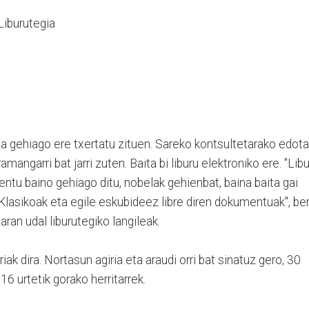
Liburutegia
tza gehiago ere txertatu zituen. Sareko kontsultetarako edota
mangarri bat jarri zuten. Baita bi liburu elektroniko ere. "Lib
tu baino gehiago ditu, nobelak gehienbat, baina baita gai
 Klasikoak eta egile eskubideez libre diren dokumentuak", ber
ran udal liburutegiko langileak.
iak dira. Nortasun agiria eta araudi orri bat sinatuz gero, 30
6 urtetik gorako herritarrek.