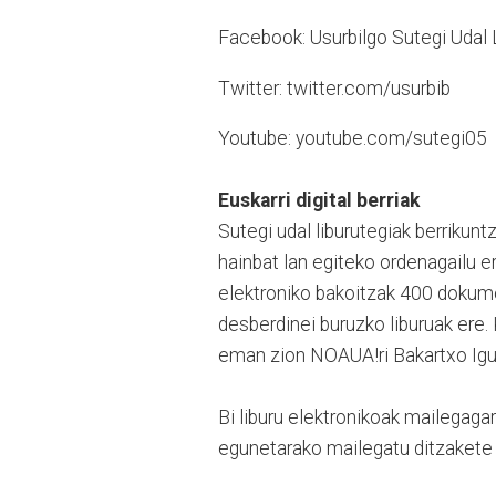
Facebook: Usurbilgo Sutegi Udal 
Twitter: twitter.com/usurbib
Youtube: youtube.com/sutegi05
Euskarri digital berriak
Sutegi udal liburutegiak berrikun
hainbat lan egiteko ordenagailu era
elektroniko bakoitzak 400 dokumen
desberdinei buruzko liburuak ere.
eman zion NOAUA!ri Bakartxo Igua
Bi liburu elektronikoak mailegagarr
egunetarako mailegatu ditzakete 1