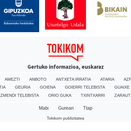
Gertuko informazioa, euskaraz
AMEZTI
ANBOTO
ANTXETA IRRATIA
ATARIA
AZP
TIA
GEURIA
GOIENA
GOIERRI TELEBISTA
GUAIXE
IZMENDI TELEBISTA
ORIO GUKA
TXINTXARRI
ZARAUT
Matx
Gurean
Ttap
Tokikom publizitatea
v16.25.0