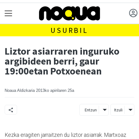
USURBIL
Liztor asiarraren inguruko
argibideen berri, gaur
19:00etan Potxoenean
Noaua Aldizkaria
2013ko apirilaren 25a
Entzun
Itzuli
Kezka eragiten jarraitzen du liztor asiarrak. Martxoaz