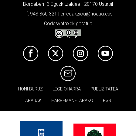
Bordaberri 3 Eguzkitzaldea - 20170 Usurbil
Tf: 943 360 321 | erredakzioa@noaua.eus
Codesyntaxek garatua
HONI BURUZ
LEGE OHARRA
PUBLIZITATEA
ARAUAK
HARREMANETARAKO
RSS