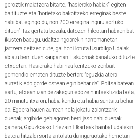
geroztik maiatzera bitarte, “hasierako habiak” egiten
baitituzte eta “horietako bakoitzeko erreginak beste
habi bat egingo du, non 200 erregina inguru sortuko
dituen”. Iaz gertatu bezala, datozen hileotan habiren bat
ikusten badugu, udaltzaingoarekin harremanetan
jartzera deitzen dute, gai honi lotuta Usurbilgo Udalak
abiatu berri duen kanpainan. Eskuorriak banatuko dituzte
etxeetan. Hasierako habi hau kentzeko zenbait
gomendio ematen dituzte bertan; “eguzkia atera
aurretik edo gorde ostean egin behar da”. Poltsa batean
sartu, etxean izan dezakegun edozein intsektizida bota,
20 minutu itxaron, habia kendu eta habia suntsitu behar
da. Egoera hauen aurrean nola jokatu zalantzarik
duenak, argibide gehiagoren berri jaso nahi duenak
gainera, Gipuzkoako Erlezain Elkarteak hainbat udalekin
batera hitzaldi sorta antolatu du inguruotako herrietan.