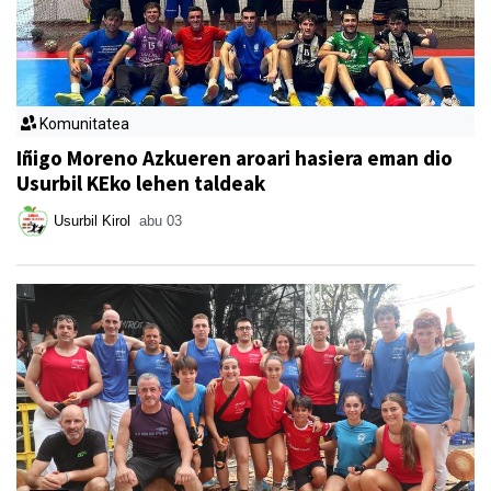
Komunitatea
Iñigo Moreno Azkueren aroari hasiera eman dio
Usurbil KEko lehen taldeak
Usurbil Kirol
abu 03