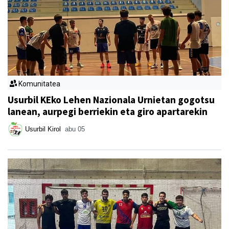
Komunitatea
Usurbil KEko Lehen Nazionala Urnietan gogotsu
lanean, aurpegi berriekin eta giro apartarekin
Usurbil Kirol
abu 05