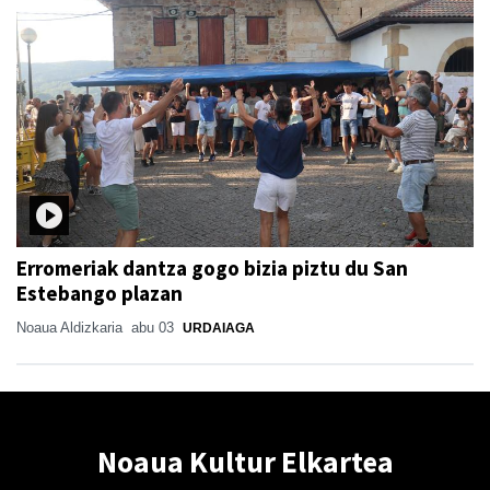
Erromeriak dantza gogo bizia piztu du San
Estebango plazan
Noaua Aldizkaria
abu 03
URDAIAGA
Noaua Kultur Elkartea