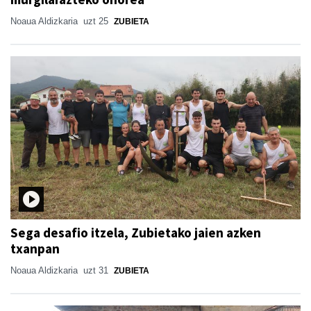
Noaua Aldizkaria
uzt 25
ZUBIETA
Sega desafio itzela, Zubietako jaien azken
txanpan
Noaua Aldizkaria
uzt 31
ZUBIETA