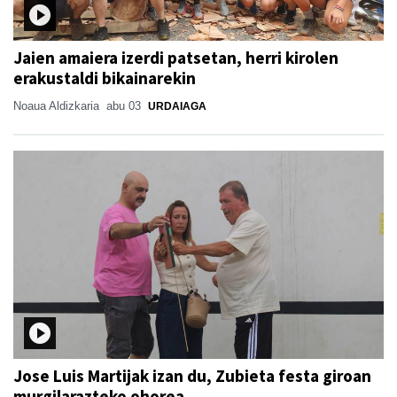
Jaien amaiera izerdi patsetan, herri kirolen
erakustaldi bikainarekin
Noaua Aldizkaria
abu 03
URDAIAGA
Jose Luis Martijak izan du, Zubieta festa giroan
murgilarazteko ohorea