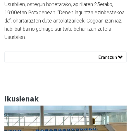
Usurbilen, ostegun honetarako, apirilaren 25erako,
19:00etan Potxoenean. “Denen laguntza ezinbestekoa
da”, ohartarazten dute antolatzaileek. Gogoan izan iaz,
habi bat baino gehiago suntsitu behar izan zutela
Usurbilen.
Erantzun
Ikusienak