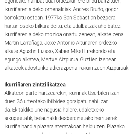
egondako hainbat udal ordezkari ere bildu baitzituen,
ikurriñaren aldeko omenaldiak. Andres Bruño, gogor
borrokatu ostean, 1977ko San Sebastian bezpera
hartan osoko bilkura deitu, eta udalbatzak aho batez
ikurriñaren aldeko mozioa onartu zenean, alkate zena.
Martin Larrañaga, Joxe Antonio Altunaren ordezko
alkate Agustin Lizaso, Xabier Mikel Errekondo eta
egungo alkatea, Mertxe Aizpurua. Guztien izenean,
alkateok adosturiko adierazpena irakurri zuen Aizpuruak.
Ikurriñaren zintzilikatzea
Alkateon parte hartzearekin, ikurriñak Usurbilen izan
duen 36 urteotako ibilbidea goraipatu nahi izan
da. Ekitaldiko une nagusia halere, udaletxeko
arkupeetatik, belaunaldi desberdinetako herritarrek
ikurriña handia plazara ateratakoan heldu zen. Plazako