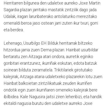
Herritarren bilgunea den udaletxe aurreko Joxe Martin
Sagardia plazan jarritako mastatik zintzilik dago jada.
Udalak, iragan larunbaterako antolaturiko merezitako
omenaldi beroa jaso ostean jarri zuten ikur txuri, gorri
eta berdea.
Lehenago, Usurbilgo EH Bilduk herritarrak biltzeko
hitzordua jarria zuen Dema plazan. Hainbat usurbildar
bertaratu zen Aitzaga atari ondora, aurretik eginiko
gonbitari erantzunez, ikurriñak eskutan, edota batzuk
soinean bilduta zeramatela. Trikitilariek girotutako
kalejirak, Aitzaga ataria udaletxeko plazarekin lotu zuen.
Hainbat balkoietan zintzilikatuak zeuden ikurriñen
ondotik egin zuen ikurriñaren omeneko kalejirak bere
ibilbidea. Kale Nagusira jaitsi ziren lehenbizi, eta handik
ekitaldi nagusia burutu den udaletxe aurreko Joxe