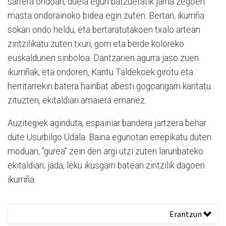
sarrera ondoan, duela egun batzuetatik jarria zegoen
masta ondorainoko bidea egin zuten. Bertan, ikurriña
sokari ondo heldu, eta bertaratutakoen txalo artean
zintzilikatu zuten txuri, gorri eta berde koloreko
euskaldunen sinboloa. Dantzarien agurra jaso zuen
ikurriñak, eta ondoren, Kantu Taldekoek girotu eta
herritarrekin batera hainbat abesti gogoangarri kantatu
zituzten, ekitaldiari amaiera emanez.
Auzitegiek aginduta, espainiar bandera jartzera behar
dute Usurbilgo Udala. Baina egunotan errepikatu duten
moduan, "gurea" zein den argi utzi zuten larunbateko
ekitaldian; jada, leku ikusgarri batean zintzilik dagoen
ikurriña.
Erantzun