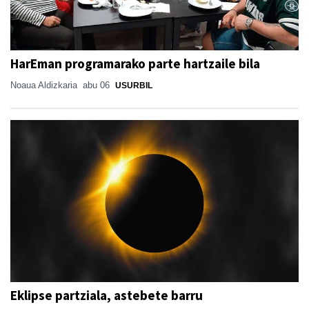
HarEman programarako parte hartzaile bila
Noaua Aldizkaria
abu 06
USURBIL
Eklipse partziala, astebete barru