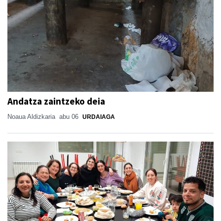
Andatza zaintzeko deia
Noaua Aldizkaria
abu 06
URDAIAGA