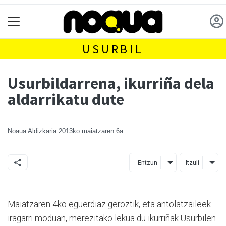
USURBIL
Usurbildarrena, ikurriña dela
aldarrikatu dute
Noaua Aldizkaria
2013ko maiatzaren 6a
Entzun
Itzuli
Maiatzaren 4ko eguerdiaz geroztik, eta antolatzaileek
iragarri moduan, merezitako lekua du ikurriñak Usurbilen.