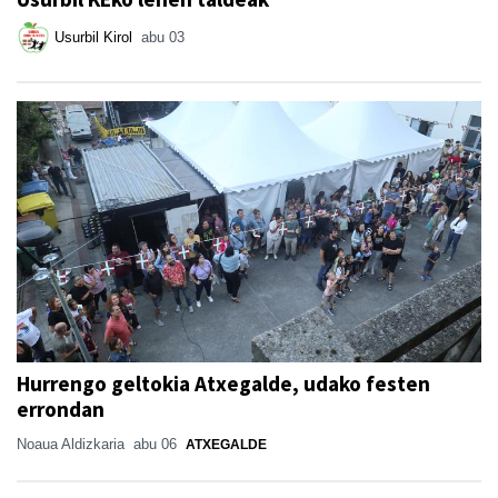
Usurbil Kirol
abu 03
Hurrengo geltokia Atxegalde, udako festen
errondan
Noaua Aldizkaria
abu 06
ATXEGALDE