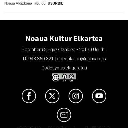
Noaua Aldizkaria
abu 06
USURBIL
Noaua Kultur Elkartea
Bordaberri 3 Eguzkitzaldea - 20170 Usurbil
Tf: 943 360 321 | erredakzioa@noaua.eus
Codesyntaxek garatua