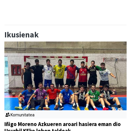
Ikusienak
Komunitatea
Iñigo Moreno Azkueren aroari hasiera eman dio
Usurbil KEko lehen taldeak