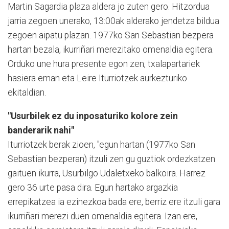
Martin Sagardia plaza aldera jo zuten gero. Hitzordua
jarria zegoen unerako, 13:00ak alderako jendetza bildua
zegoen aipatu plazan. 1977ko San Sebastian bezpera
hartan bezala, ikurriñari merezitako omenaldia egitera.
Orduko une hura presente egon zen, txalapartariek
hasiera eman eta Leire Iturriotzek aurkezturiko
ekitaldian.
"Usurbilek ez du inposaturiko kolore zein
banderarik nahi"
Iturriotzek berak zioen, "egun hartan (1977ko San
Sebastian bezperan) itzuli zen gu guztiok ordezkatzen
gaituen ikurra, Usurbilgo Udaletxeko balkoira. Harrez
gero 36 urte pasa dira. Egun hartako argazkia
errepikatzea ia ezinezkoa bada ere, berriz ere itzuli gara
ikurriñari merezi duen omenaldia egitera. Izan ere,