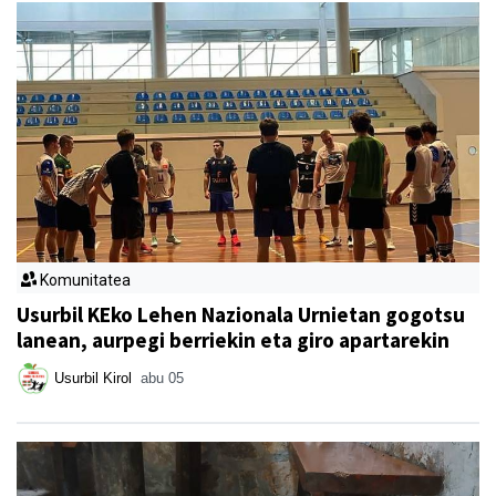
Komunitatea
Usurbil KEko Lehen Nazionala Urnietan gogotsu
lanean, aurpegi berriekin eta giro apartarekin
Usurbil Kirol
abu 05