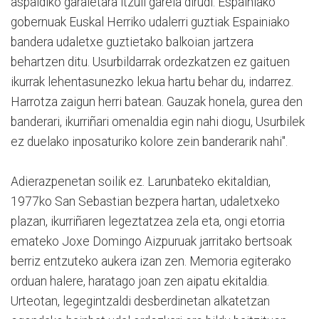
aspaldiko garaietara itzuli garela dirudi. Espainiako
gobernuak Euskal Herriko udalerri guztiak Espainiako
bandera udaletxe guztietako balkoian jartzera
behartzen ditu. Usurbildarrak ordezkatzen ez gaituen
ikurrak lehentasunezko lekua hartu behar du, indarrez.
Harrotza zaigun herri batean. Gauzak honela, gurea den
banderari, ikurriñari omenaldia egin nahi diogu, Usurbilek
ez duelako inposaturiko kolore zein banderarik nahi".
Adierazpenetan soilik ez. Larunbateko ekitaldian,
1977ko San Sebastian bezpera hartan, udaletxeko
plazan, ikurriñaren legeztatzea zela eta, ongi etorria
emateko Joxe Domingo Aizpuruak jarritako bertsoak
berriz entzuteko aukera izan zen. Memoria egiterako
orduan halere, haratago joan zen aipatu ekitaldia.
Urteotan, legegintzaldi desberdinetan alkatetzan