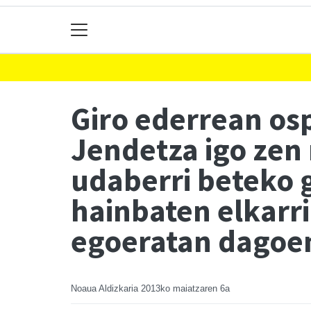
Giro ederrean os
Jendetza igo zen 
udaberri beteko g
hainbaten elkarr
egoeratan dagoe
Noaua Aldizkaria
2013ko maiatzaren 6a