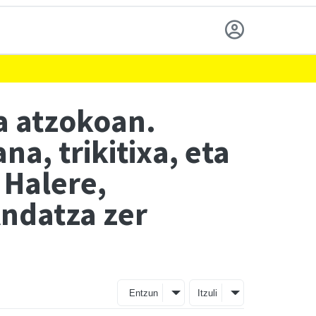
a atzokoan.
a, trikitixa, eta
 Halere,
Andatza zer
Entzun
Itzuli