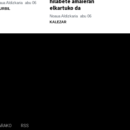
hilabete amaieran
ua Aldizkaria
abu 06
elkartuko da
URBIL
Noaua Aldizkaria
abu 06
KALEZAR
ARAKO
RSS