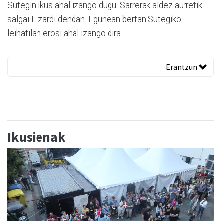
Sutegin ikus ahal izango dugu. Sarrerak aldez aurretik
salgai Lizardi dendan. Egunean bertan Sutegiko
leihatilan erosi ahal izango dira.
Erantzun
Ikusienak