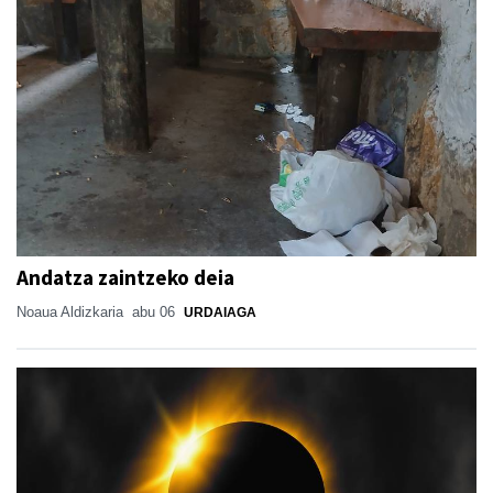
Andatza zaintzeko deia
Noaua Aldizkaria
abu 06
URDAIAGA