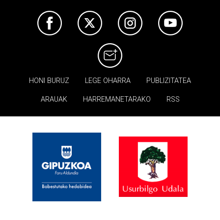
HONI BURUZ
LEGE OHARRA
PUBLIZITATEA
ARAUAK
HARREMANETARAKO
RSS