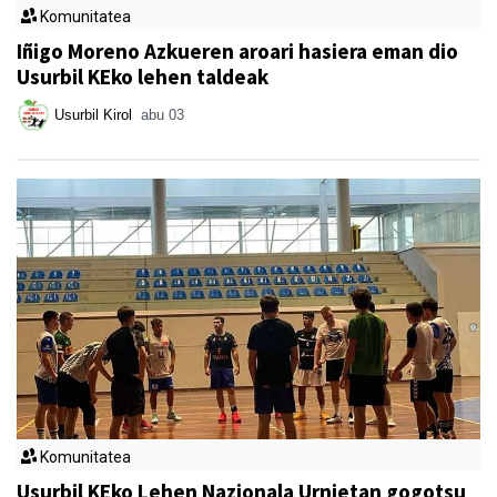
Komunitatea
Iñigo Moreno Azkueren aroari hasiera eman dio
Usurbil KEko lehen taldeak
Usurbil Kirol
abu 03
Komunitatea
Usurbil KEko Lehen Nazionala Urnietan gogotsu