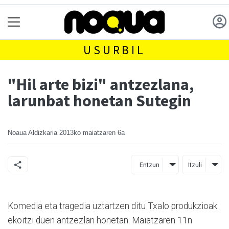
USURBIL
"Hil arte bizi" antzezlana,
larunbat honetan Sutegin
Noaua Aldizkaria
2013ko maiatzaren 6a
Entzun
Itzuli
Komedia eta tragedia uztartzen ditu Txalo produkzioak
ekoitzi duen antzezlan honetan. Maiatzaren 11n