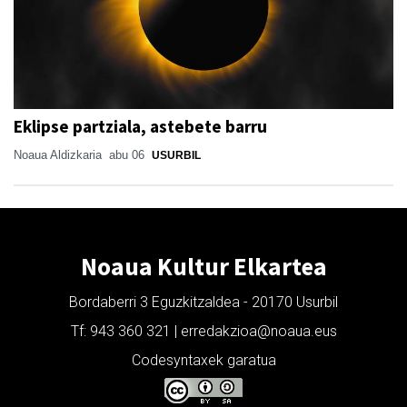
Eklipse partziala, astebete barru
Noaua Aldizkaria
abu 06
USURBIL
Noaua Kultur Elkartea
Bordaberri 3 Eguzkitzaldea - 20170 Usurbil
Tf: 943 360 321 | erredakzioa@noaua.eus
Codesyntaxek garatua