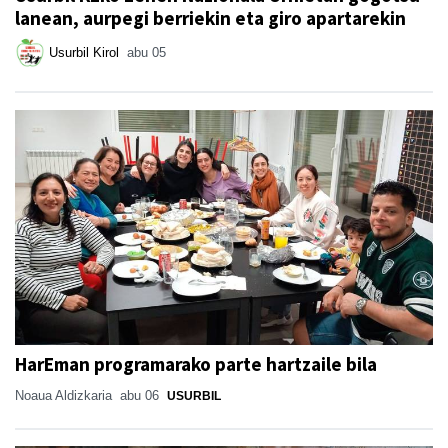
lanean, aurpegi berriekin eta giro apartarekin
Usurbil Kirol
abu 05
HarEman programarako parte hartzaile bila
Noaua Aldizkaria
abu 06
USURBIL