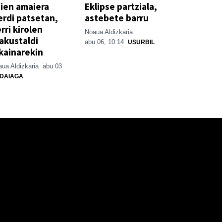
ien amaiera
Eklipse partziala,
erdi patsetan,
astebete barru
rri kirolen
Noaua Aldizkaria
akustaldi
abu 06, 10:14
USURBIL
kainarekin
ua Aldizkaria
abu 03
DAIAGA