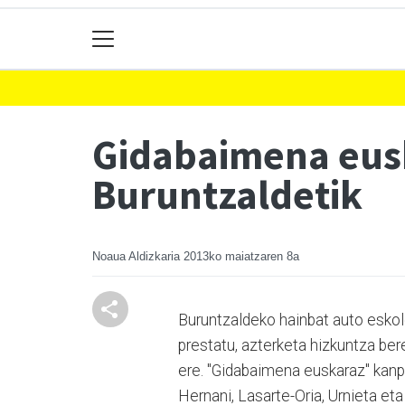
Gidabaimena eus
Buruntzaldetik
Noaua Aldizkaria
2013ko maiatzaren 8a
Buruntzaldeko hainbat auto eskol
prestatu, azterketa hizkuntza ber
ere. "Gidabaimena euskaraz" kanpa
Hernani, Lasarte-Oria, Urnieta eta