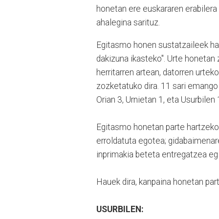
honetan ere euskararen erabilera
ahalegina sarituz.
Egitasmo honen sustatzaileek haut
dakizuna ikasteko". Urte honetan 
herritarren artean, datorren urteko
zozketatuko dira. 11 sari emango 
Orian 3, Urnietan 1, eta Usurbile
Egitasmo honetan parte hartzeko,
erroldatuta egotea; gidabaimenare
inprimakia beteta entregatzea e
Hauek dira, kanpaina honetan part
USURBILEN: