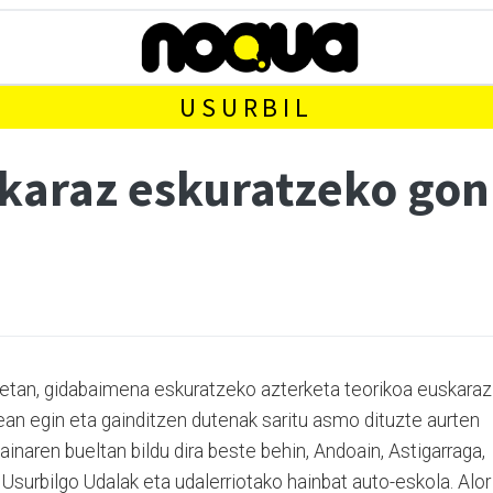
USURBIL
karaz eskuratzeko gon
etan, gidabaimena eskuratzeko azterketa teorikoa euskaraz
ean egin eta gainditzen dutenak saritu asmo dituzte aurten
inaren bueltan bildu dira beste behin, Andoain, Astigarraga,
 Usurbilgo Udalak eta udalerriotako hainbat auto-eskola. Alor