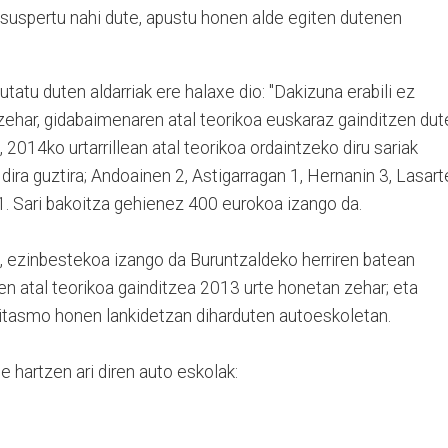
 suspertu nahi dute, apustu honen alde egiten dutenen
atu duten aldarriak ere halaxe dio: "Dakizuna erabili ez
zehar, gidabaimenaren atal teorikoa euskaraz gainditzen dut
, 2014ko urtarrillean atal teorikoa ordaintzeko diru sariak
dira guztira; Andoainen 2, Astigarragan 1, Hernanin 3, Lasart
n 1. Sari bakoitza gehienez 400 eurokoa izango da.
 ezinbestekoa izango da Buruntzaldeko herriren batean
n atal teorikoa gainditzea 2013 urte honetan zehar; eta
gitasmo honen lankidetzan diharduten autoeskoletan.
e hartzen ari diren auto eskolak: