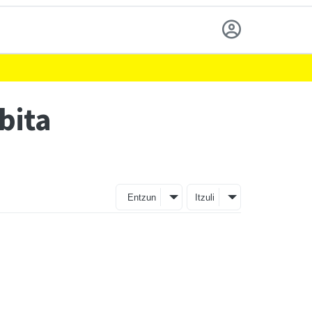
bita
Entzun
Itzuli