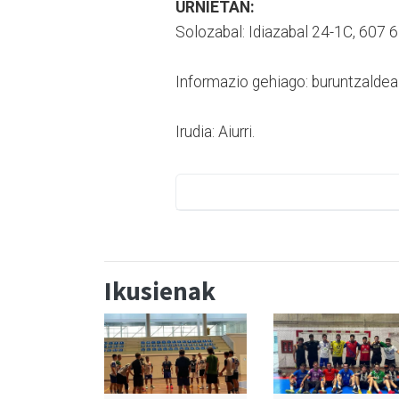
URNIETAN:
Solozabal: Idiazabal 24-1C, 607 
Informazio gehiago: buruntzaldea
Irudia: Aiurri.
Ikusienak