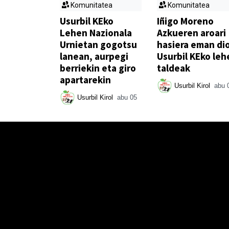
Komunitatea
Komunitatea
Usurbil KEko
Iñigo Moreno
Lehen Nazionala
Azkueren aroari
Urnietan gogotsu
hasiera eman di
lanean, aurpegi
Usurbil KEko leh
berriekin eta giro
taldeak
apartarekin
Usurbil Kirol
abu 
Usurbil Kirol
abu 05