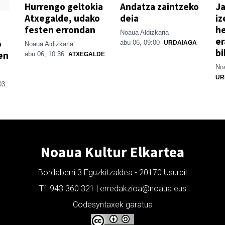
Hurrengo geltokia
Andatza zaintzeko
Ja
Atxegalde, udako
deia
iz
festen errondan
he
Noaua Aldizkaria
er
o
abu 06, 09:00
URDAIAGA
Noaua Aldizkaria
bi
en
abu 06, 10:36
ATXEGALDE
Noa
UR
03
Noaua Kultur Elkartea
Bordaberri 3 Eguzkitzaldea - 20170 Usurbil
Tf: 943 360 321 | erredakzioa@noaua.eus
Codesyntaxek garatua