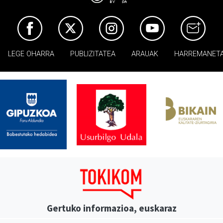
LEGE OHARRA
PUBLIZITATEA
ARAUAK
HARREMANET
Gertuko informazioa, euskaraz