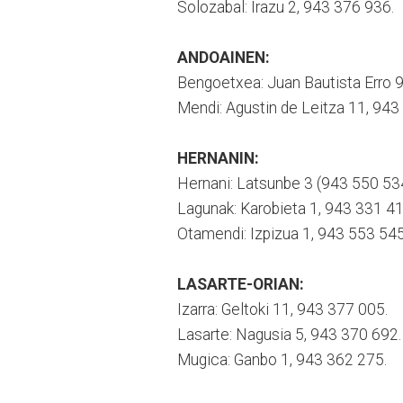
Solozabal: Irazu 2, 943 376 936.
ANDOAINEN:
Bengoetxea: Juan Bautista Erro 9
Mendi: Agustin de Leitza 11, 943
HERNANIN:
Hernani: Latsunbe 3 (943 550 534
Lagunak: Karobieta 1, 943 331 41
Otamendi: Izpizua 1, 943 553 545
LASARTE-ORIAN:
Izarra: Geltoki 11, 943 377 005.
Lasarte: Nagusia 5, 943 370 692.
Mugica: Ganbo 1, 943 362 275.