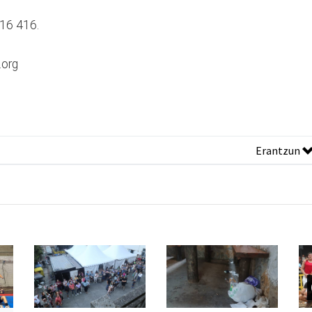
616 416.
.org
Erantzun