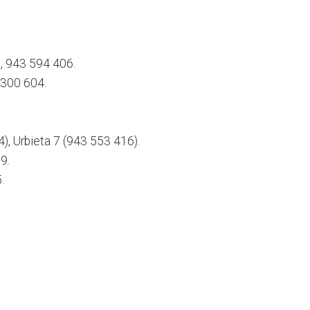
, 943 594 406.
 300 604.
), Urbieta 7 (943 553 416).
9.
.