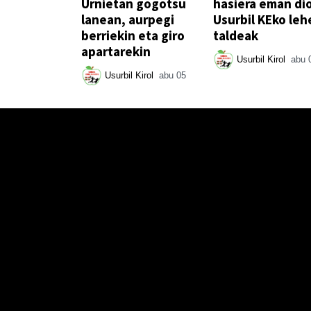
Urnietan gogotsu
hasiera eman di
lanean, aurpegi
Usurbil KEko leh
berriekin eta giro
taldeak
apartarekin
Usurbil Kirol
abu 
Usurbil Kirol
abu 05