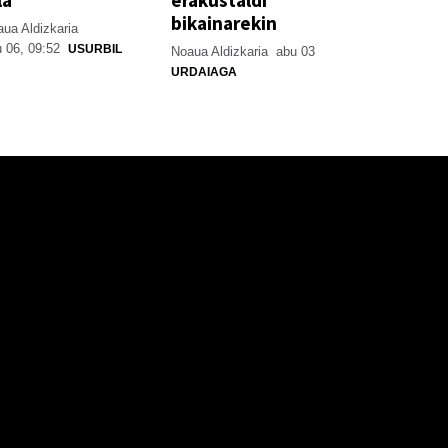
bikainarekin
ua Aldizkaria
 06, 09:52
USURBIL
Noaua Aldizkaria
abu 03
URDAIAGA