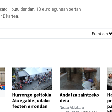
izardi liburu dendan. 10 euro egunean bertan.
 Elkartea.
Erantzun
Hurrengo geltokia
Andatza zaintzeko
H
Atxegalde, udako
deia
p
festen errondan
pa
Noaua Aldizkaria
bi