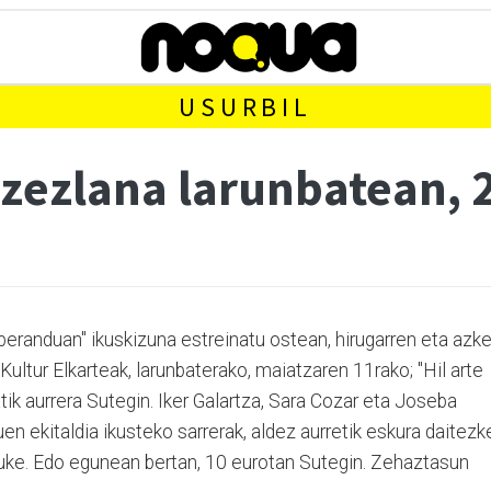
USURBIL
ntzezlana larunbatean,
 beranduan" ikuskizuna estreinatu ostean, hirugarren eta azk
Kultur Elkarteak, larunbaterako, maiatzaren 11rako; "Hil arte
tik aurrera Sutegin. Iker Galartza, Sara Cozar eta Joseba
en ekitaldia ikusteko sarrerak, aldez aurretik eskura daitezk
truke. Edo egunean bertan, 10 eurotan Sutegin. Zehaztasun