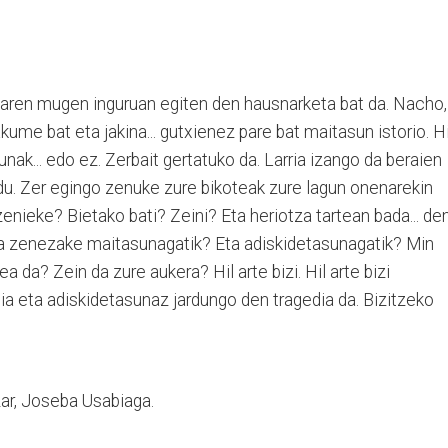
unaren mugen inguruan egiten den hausnarketa bat da. Nacho,
ume bat eta jakina... gutxienez pare bat maitasun istorio. H
unak... edo ez. Zerbait gertatuko da. Larria izango da beraien
du. Zer egingo zenuke zure bikoteak zure lagun onenarekin
zenieke? Bietako bati? Zeini? Eta heriotza tartean bada... de
ka zenezake maitasunagatik? Eta adiskidetasunagatik? Min
 da? Zein da zure aukera? Hil arte bizi. Hil arte bizi
ia eta adiskidetasunaz jardungo den tragedia da. Bizitzeko
zar, Joseba Usabiaga.