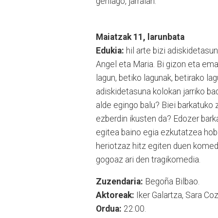
gehiago, jarraian:
Maiatzak 11, larunbata
Edukia:
hil arte bizi adiskidetas
Angel eta Maria. Bi gizon eta emak
lagun, betiko lagunak, betirako lag
adiskidetasuna kolokan jarriko ba
alde egingo balu? Biei barkatuko 
ezberdin ikusten da? Edozer bar
egitea baino egia ezkutatzea hobea
heriotzaz hitz egiten duen komed
gogoaz ari den tragikomedia.
Zuzendaria:
Begoña Bilbao.
Aktoreak:
Iker Galartza, Sara Co
Ordua:
22:00.