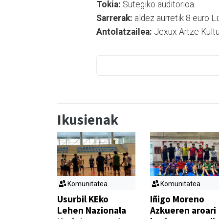
Tokia:
Sutegiko auditorioa.
Sarrerak:
aldez aurretik 8 euro L
Antolatzailea:
Jexux Artze Kultur
Ikusienak
Komunitatea
Komunitatea
Usurbil KEko
Iñigo Moreno
Lehen Nazionala
Azkueren aroari