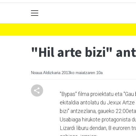
"Hil arte bizi" a
Noaua Aldizkaria
2013ko maiatzaren 10a
"Bypas" filma proiektatu eta "Gau
ekitaldia antolatu du Jexux Artze 
bizi" antzezlana, gaueko 22:00eta
Usabiaga hirukote protagonista du
Lizardi liburu dendan, 8 euroren 