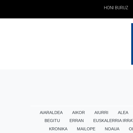
HONI BURUZ
AIARALDEA
AIKOR
AIURRI
ALEA
BEGITU
ERRAN
EUSKALERRIA IRRA
KRONIKA
MAILOPE
NOAUA
O