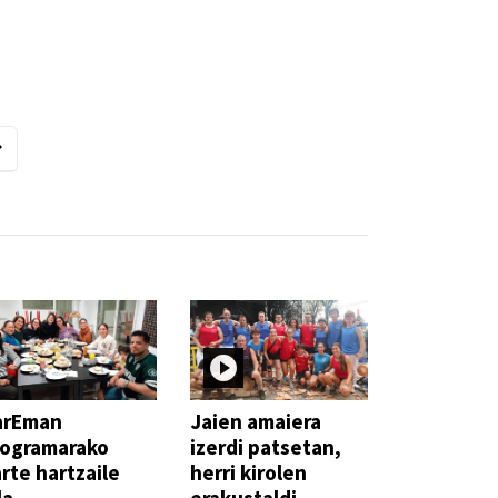
arEman
Jaien amaiera
rogramarako
izerdi patsetan,
rte hartzaile
herri kirolen
la
erakustaldi