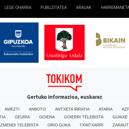
LEGE OHARRA
PUBLIZITATEA
ARAUAK
HARREMANET
Gertuko informazioa, euskaraz
AMEZTI
ANBOTO
ANTXETA IRRATIA
ATARIA
AZP
TIA
GEURIA
GOIENA
GOIERRI TELEBISTA
GUAIXE
IZMENDI TELEBISTA
ORIO GUKA
TXINTXARRI
ZARAUT