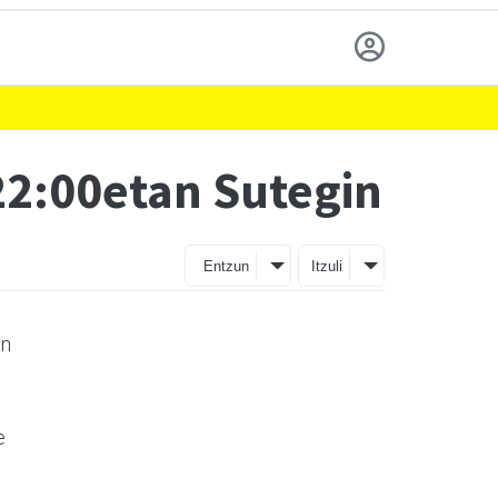
 22:00etan Sutegin
Entzun
Itzuli
en
e