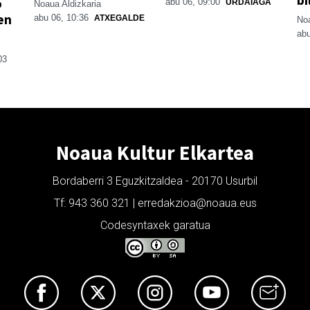
o
abu 06, 09:00
URDAIAGA
Noaua Aldizkaria
en
abu 06, 10:36
ATXEGALDE
Noa
abu
03
Noaua Kultur Elkartea
Bordaberri 3 Eguzkitzaldea - 20170 Usurbil
Tf: 943 360 321 | erredakzioa@noaua.eus
Codesyntaxek garatua