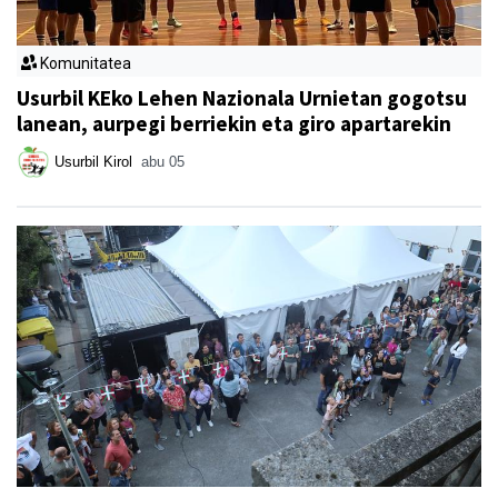
Komunitatea
Usurbil KEko Lehen Nazionala Urnietan gogotsu
lanean, aurpegi berriekin eta giro apartarekin
Usurbil Kirol
abu 05