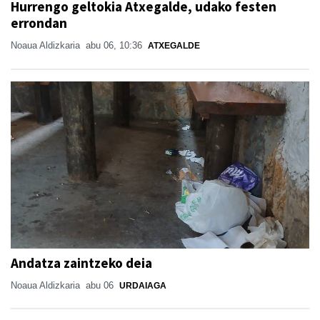
Hurrengo geltokia Atxegalde, udako festen
errondan
Noaua Aldizkaria
abu 06, 10:36
ATXEGALDE
Andatza zaintzeko deia
Noaua Aldizkaria
abu 06
URDAIAGA