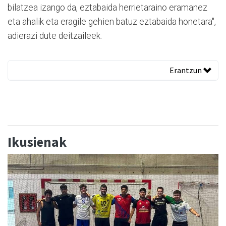
bilatzea izango da, eztabaida herrietaraino eramanez
eta ahalik eta eragile gehien batuz eztabaida honetara",
adierazi dute deitzaileek.
Erantzun
Ikusienak