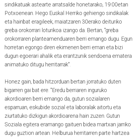
sindikatuak astearte arratsalde honetarako, 19:00etan
Potxoenean. Hego Euskal Herriko gehiengo sindikalak
eta hainbat eragileek, maiatzaren 30erako deituriko
greba orokorrari loturikoa izango da. Bertan, "greba
orokorraren planteamenduaren berri emango dugu. Egun
horretan egongo diren ekimenen berri eman eta bizi
dugun egoerari ahalik eta erantzunik sendoena ematera
animatuko ditugu herritarrak".
Honez gain, bada hitzorduan bertan jorratuko duten
bigarren gai bat ere. "Eredu berriaren inguruko
akordioaren berri emango da, gutun sozialaren
esparruan, eskubide sozial eta laboralak aitortu eta
ziurtatuko dizkigun akordioarena hain zuzen. Gutun
Soziala egitera eramango gaituen bidea martxan jarriko
dugu guztion artean. Helburua herritarren parte hartzea