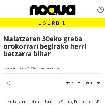
USURBIL
Maiatzaren 30eko greba
orokorrari begirako herri
batzarra bihar
Noaua Aldizkaria
2013ko maiatzaren 13a
Entzun
Itzuli
Herri batzarra deitu du Usurbilgo Sortuk, Ernaik eta LAB