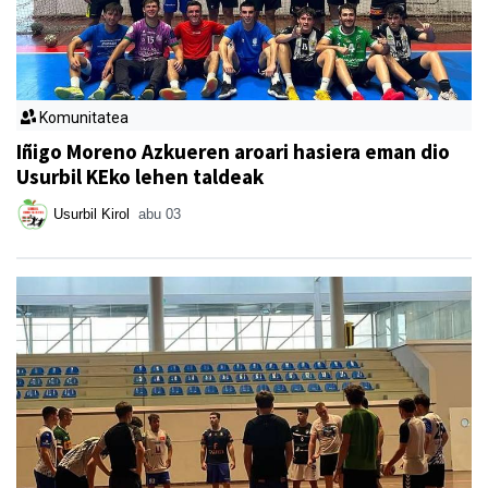
Komunitatea
Iñigo Moreno Azkueren aroari hasiera eman dio
Usurbil KEko lehen taldeak
Usurbil Kirol
abu 03