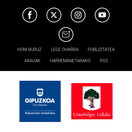
HONI BURUZ
LEGE OHARRA
PUBLIZITATEA
ARAUAK
HARREMANETARAKO
RSS