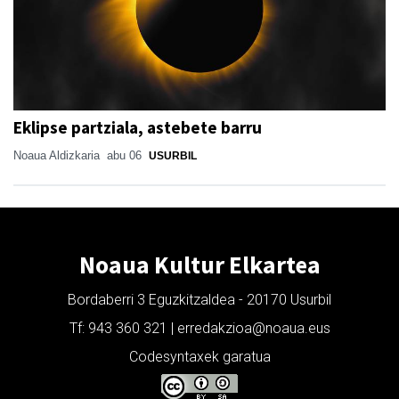
Eklipse partziala, astebete barru
Noaua Aldizkaria
abu 06
USURBIL
Noaua Kultur Elkartea
Bordaberri 3 Eguzkitzaldea - 20170 Usurbil
Tf: 943 360 321 | erredakzioa@noaua.eus
Codesyntaxek garatua