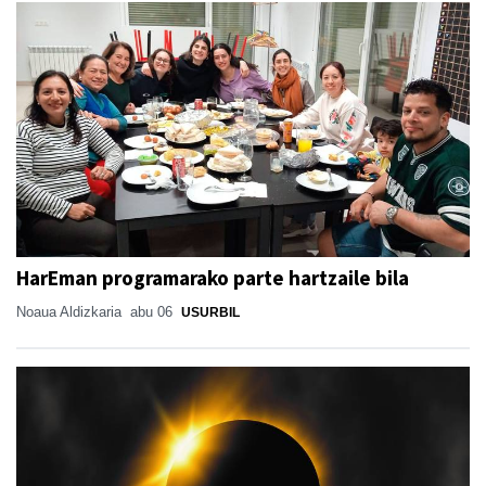
HarEman programarako parte hartzaile bila
Noaua Aldizkaria
abu 06
USURBIL