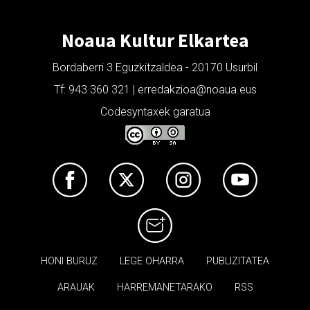
Noaua Kultur Elkartea
Bordaberri 3 Eguzkitzaldea - 20170 Usurbil
Tf: 943 360 321 | erredakzioa@noaua.eus
Codesyntaxek garatua
HONI BURUZ
LEGE OHARRA
PUBLIZITATEA
ARAUAK
HARREMANETARAKO
RSS