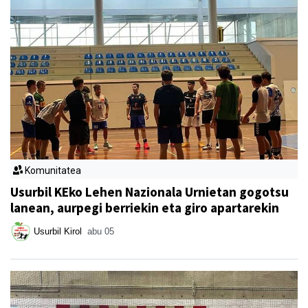
Komunitatea
Usurbil KEko Lehen Nazionala Urnietan gogotsu
lanean, aurpegi berriekin eta giro apartarekin
Usurbil Kirol
abu 05