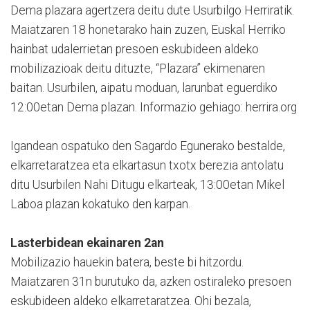
Dema plazara agertzera deitu dute Usurbilgo Herriratik.
Maiatzaren 18 honetarako hain zuzen, Euskal Herriko
hainbat udalerrietan presoen eskubideen aldeko
mobilizazioak deitu dituzte, “Plazara” ekimenaren
baitan. Usurbilen, aipatu moduan, larunbat eguerdiko
12:00etan Dema plazan. Informazio gehiago: herrira.org
Igandean ospatuko den Sagardo Egunerako bestalde,
elkarretaratzea eta elkartasun txotx berezia antolatu
ditu Usurbilen Nahi Ditugu elkarteak, 13:00etan Mikel
Laboa plazan kokatuko den karpan.
Lasterbidean ekainaren 2an
Mobilizazio hauekin batera, beste bi hitzordu.
Maiatzaren 31n burutuko da, azken ostiraleko presoen
eskubideen aldeko elkarretaratzea. Ohi bezala,