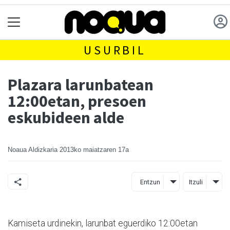
USURBIL
Plazara larunbatean
12:00etan, presoen
eskubideen alde
Noaua Aldizkaria
2013ko maiatzaren 17a
Entzun
Itzuli
Kamiseta urdinekin, larunbat eguerdiko 12:00etan