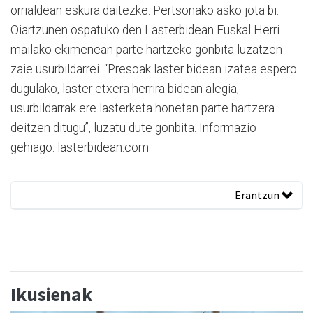
orrialdean eskura daitezke. Pertsonako asko jota bi.
Oiartzunen ospatuko den Lasterbidean Euskal Herri
mailako ekimenean parte hartzeko gonbita luzatzen
zaie usurbildarrei. “Presoak laster bidean izatea espero
dugulako, laster etxera herrira bidean alegia,
usurbildarrak ere lasterketa honetan parte hartzera
deitzen ditugu”, luzatu dute gonbita. Informazio
gehiago: lasterbidean.com
Erantzun
Ikusienak