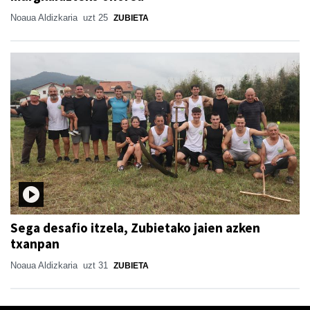
Noaua Aldizkaria
uzt 25
ZUBIETA
Sega desafio itzela, Zubietako jaien azken
txanpan
Noaua Aldizkaria
uzt 31
ZUBIETA