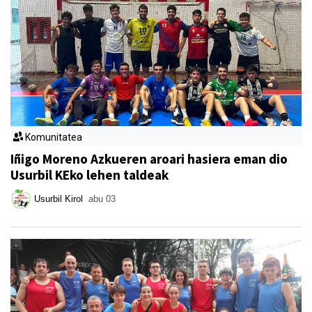
Komunitatea
Iñigo Moreno Azkueren aroari hasiera eman dio
Usurbil KEko lehen taldeak
Usurbil Kirol
abu 03