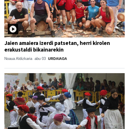
Jaien amaiera izerdi patsetan, herri kirolen
erakustaldi bikainarekin
Noaua Aldizkaria
abu 03
URDAIAGA