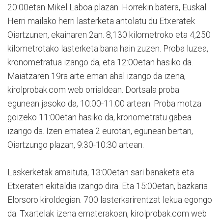
20:00etan Mikel Laboa plazan. Horrekin batera, Euskal
Herri mailako herri lasterketa antolatu du Etxeratek
Oiartzunen, ekainaren 2an. 8,130 kilometroko eta 4,250
kilometrotako lasterketa bana hain zuzen. Proba luzea,
kronometratua izango da, eta 12:00etan hasiko da.
Maiatzaren 19ra arte eman ahal izango da izena,
kirolprobak.com web orrialdean. Dortsala proba
egunean jasoko da, 10:00-11:00 artean. Proba motza
goizeko 11:00etan hasiko da, kronometratu gabea
izango da. Izen ematea 2 eurotan, egunean bertan,
Oiartzungo plazan, 9:30-10:30 artean.
Laskerketak amaituta, 13:00etan sari banaketa eta
Etxeraten ekitaldia izango dira. Eta 15:00etan, bazkaria
Elorsoro kiroldegian. 700 lasterkarirentzat lekua egongo
da. Txartelak izena ematerakoan, kirolprobak.com web