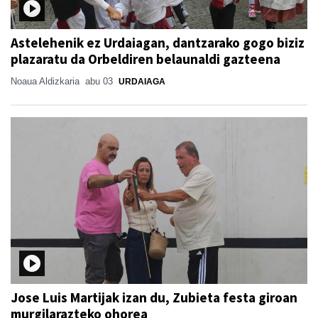
Astelehenik ez Urdaiagan, dantzarako gogo biziz
plazaratu da Orbeldiren belaunaldi gazteena
Noaua Aldizkaria
abu 03
URDAIAGA
Jose Luis Martijak izan du, Zubieta festa giroan
murgilarazteko ohorea