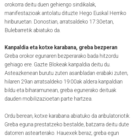
orokorra deitu duen gehiengo sindikalak,
manifestazioak antolatu dituzte Hego Euskal Herriko
hiriburuetan. Donostian, arratsaldeko 17:30etan,
Bulebarretik abiatuko da.
Kanpaldia eta kotxe karabana, greba bezperan
Greba orokor egunaren bezperarako bada hitzordu
gehiago ere. Gazte Blokeak kanpaldia deitu du.
Asteazkenean burutu zuten asanbladan erabaki zuten,
hilaren 29an arratsaldeko 19:00ak aldera kanpaldian
bildu eta biharamunean, greba egunerako deituak
dauden mobilizazioetan parte hartzea.
Ordu berean, kotxe karabana abiatuko da anbulatoriotik.
Greba eguna prestatzeko bestalde, batzarra deitu dute
datorren astearterako. Hauexek beraz, greba egun