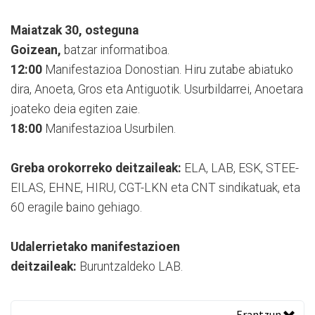
Maiatzak 30, osteguna
Goizean,
batzar informatiboa.
12:00
Manifestazioa Donostian. Hiru zutabe abiatuko
dira, Anoeta, Gros eta Antiguotik. Usurbildarrei, Anoetara
joateko deia egiten zaie.
18:00
Manifestazioa Usurbilen.
Greba orokorreko deitzaileak:
ELA, LAB, ESK, STEE-
EILAS, EHNE, HIRU, CGT-LKN eta CNT sindikatuak, eta
60 eragile baino gehiago.
Udalerrietako manifestazioen
deitzaileak:
Buruntzaldeko LAB.
Erantzun