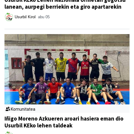
lanean, aurpegi berriekin eta giro apartarekin
Usurbil Kirol
abu 05
Komunitatea
Iñigo Moreno Azkueren aroari hasiera eman dio
Usurbil KEko lehen taldeak