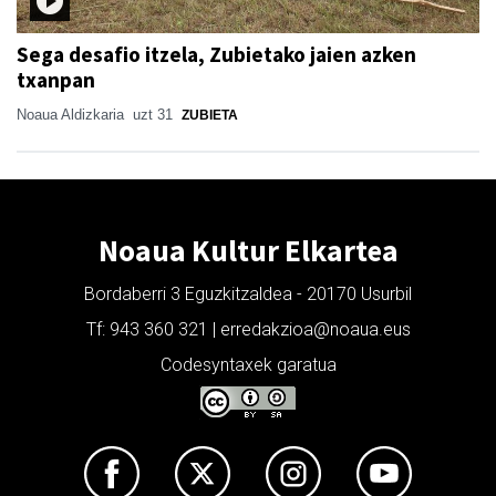
Sega desafio itzela, Zubietako jaien azken
txanpan
Noaua Aldizkaria
uzt 31
ZUBIETA
Noaua Kultur Elkartea
Bordaberri 3 Eguzkitzaldea - 20170 Usurbil
Tf: 943 360 321 | erredakzioa@noaua.eus
Codesyntaxek garatua