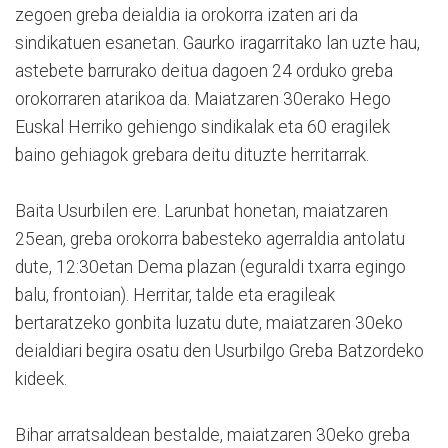
zegoen greba deialdia ia orokorra izaten ari da
sindikatuen esanetan. Gaurko iragarritako lan uzte hau,
astebete barrurako deitua dagoen 24 orduko greba
orokorraren atarikoa da. Maiatzaren 30erako Hego
Euskal Herriko gehiengo sindikalak eta 60 eragilek
baino gehiagok grebara deitu dituzte herritarrak.
Baita Usurbilen ere. Larunbat honetan, maiatzaren
25ean, greba orokorra babesteko agerraldia antolatu
dute, 12:30etan Dema plazan (eguraldi txarra egingo
balu, frontoian). Herritar, talde eta eragileak
bertaratzeko gonbita luzatu dute, maiatzaren 30eko
deialdiari begira osatu den Usurbilgo Greba Batzordeko
kideek.
Bihar arratsaldean bestalde, maiatzaren 30eko greba