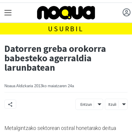
USURBIL
Datorren greba orokorra
babesteko agerraldia
larunbatean
Noaua Aldizkaria
2013ko maiatzaren 24a
Entzun
Itzuli
Metalgintzako sektorean ostiral honetarako deitua