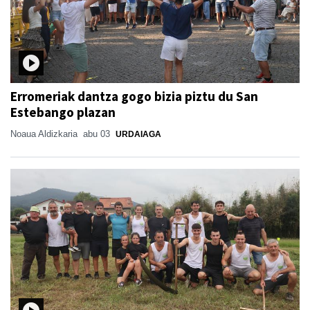
Erromeriak dantza gogo bizia piztu du San
Estebango plazan
Noaua Aldizkaria
abu 03
URDAIAGA