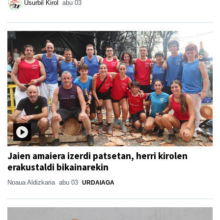
Usurbil Kirol
abu 03
Jaien amaiera izerdi patsetan, herri kirolen
erakustaldi bikainarekin
Noaua Aldizkaria
abu 03
URDAIAGA