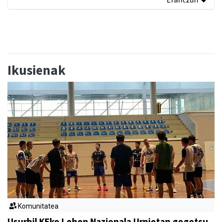
Ikusienak
Komunitatea
Usurbil KEko Lehen Nazionala Urnietan gogotsu