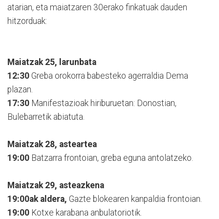
atarian, eta maiatzaren 30erako finkatuak dauden
hitzorduak:
Maiatzak 25, larunbata
12:30
Greba orokorra babesteko agerraldia Dema
plazan.
17:30
Manifestazioak hiriburuetan: Donostian,
Bulebarretik abiatuta.
Maiatzak 28, asteartea
19:00
Batzarra frontoian, greba eguna antolatzeko.
Maiatzak 29, asteazkena
19:00ak aldera,
Gazte blokearen kanpaldia frontoian.
19:00
Kotxe karabana anbulatoriotik.