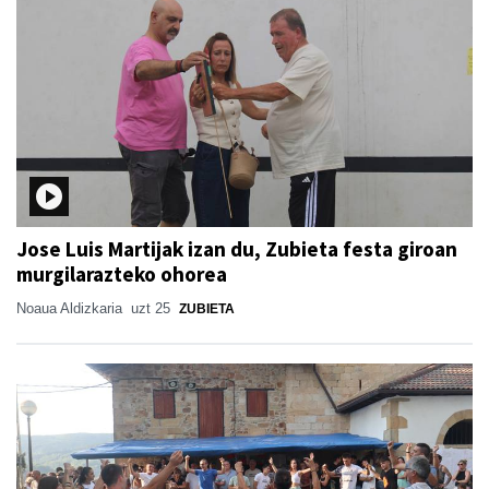
Jose Luis Martijak izan du, Zubieta festa giroan
murgilarazteko ohorea
Noaua Aldizkaria
uzt 25
ZUBIETA