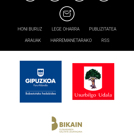
HONI BURUZ
LEGE OHARRA
PUBLIZITATEA
ARAUAK
HARREMANETARAKO
RSS