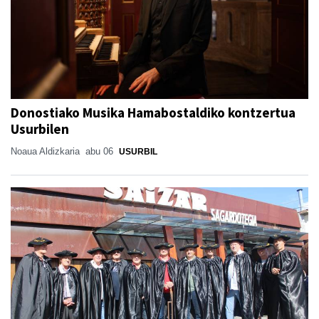
Donostiako Musika Hamabostaldiko kontzertua
Usurbilen
Noaua Aldizkaria
abu 06
USURBIL