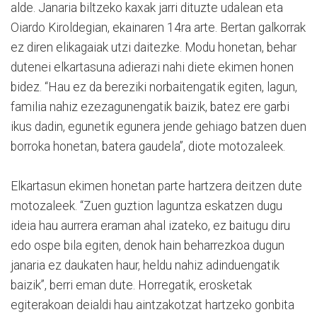
alde. Janaria biltzeko kaxak jarri dituzte udalean eta
Oiardo Kiroldegian, ekainaren 14ra arte. Bertan galkorrak
ez diren elikagaiak utzi daitezke. Modu honetan, behar
dutenei elkartasuna adierazi nahi diete ekimen honen
bidez. “Hau ez da bereziki norbaitengatik egiten, lagun,
familia nahiz ezezagunengatik baizik, batez ere garbi
ikus dadin, egunetik egunera jende gehiago batzen duen
borroka honetan, batera gaudela”, diote motozaleek.
Elkartasun ekimen honetan parte hartzera deitzen dute
motozaleek. “Zuen guztion laguntza eskatzen dugu
ideia hau aurrera eraman ahal izateko, ez baitugu diru
edo ospe bila egiten, denok hain beharrezkoa dugun
janaria ez daukaten haur, heldu nahiz adinduengatik
baizik”, berri eman dute. Horregatik, erosketak
egiterakoan deialdi hau aintzakotzat hartzeko gonbita