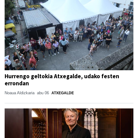
Hurrengo geltokia Atxegalde, udako festen
errondan
Noaua Aldizkaria
abu 06
ATXEGALDE