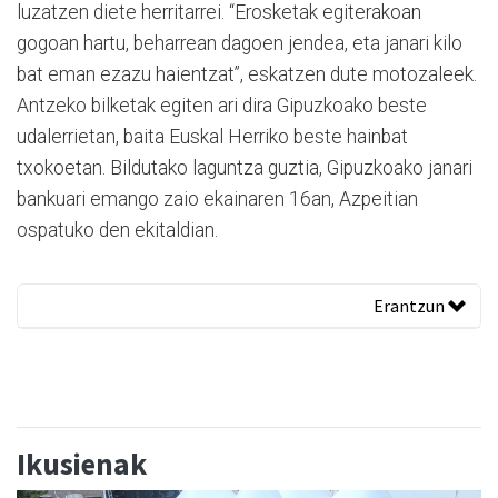
luzatzen diete herritarrei. “Erosketak egiterakoan
gogoan hartu, beharrean dagoen jendea, eta janari kilo
bat eman ezazu haientzat”, eskatzen dute motozaleek.
Antzeko bilketak egiten ari dira Gipuzkoako beste
udalerrietan, baita Euskal Herriko beste hainbat
txokoetan. Bildutako laguntza guztia, Gipuzkoako janari
bankuari emango zaio ekainaren 16an, Azpeitian
ospatuko den ekitaldian.
Erantzun
Ikusienak