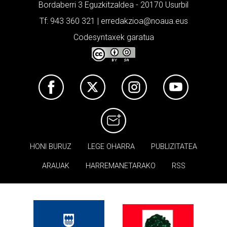
Bordaberri 3 Eguzkitzaldea - 20170 Usurbil
Tf: 943 360 321 | erredakzioa@noaua.eus
Codesyntaxek garatua
HONI BURUZ
LEGE OHARRA
PUBLIZITATEA
ARAUAK
HARREMANETARAKO
RSS