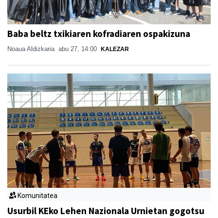
Baba beltz txikiaren kofradiaren ospakizuna
Noaua Aldizkaria
abu 27, 14:00
KALEZAR
Komunitatea
Usurbil KEko Lehen Nazionala Urnietan gogotsu