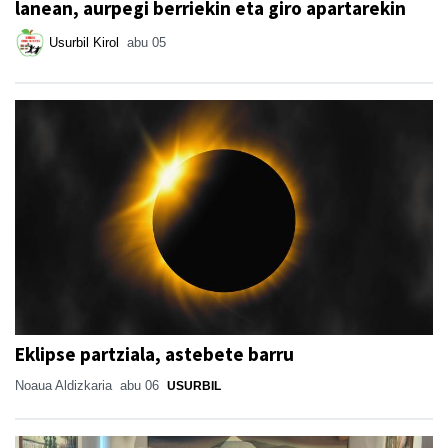
lanean, aurpegi berriekin eta giro apartarekin
Usurbil Kirol
abu 05
Eklipse partziala, astebete barru
Noaua Aldizkaria
abu 06
USURBIL