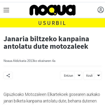
USURBIL
Janaria biltzeko kanpaina
antolatu dute motozaleek
Noaua Aldizkaria
2013ko ekainaren 4a
Entzun
Itzuli
Gipuzkoako Motozaleen Elkartekoek gosearen aurkako
janari bilketa kanpaina antolatu dute, beharra dutenen