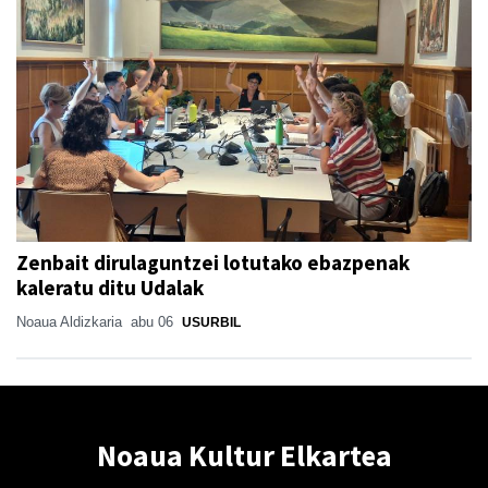
Zenbait dirulaguntzei lotutako ebazpenak
kaleratu ditu Udalak
Noaua Aldizkaria
abu 06
USURBIL
Noaua Kultur Elkartea