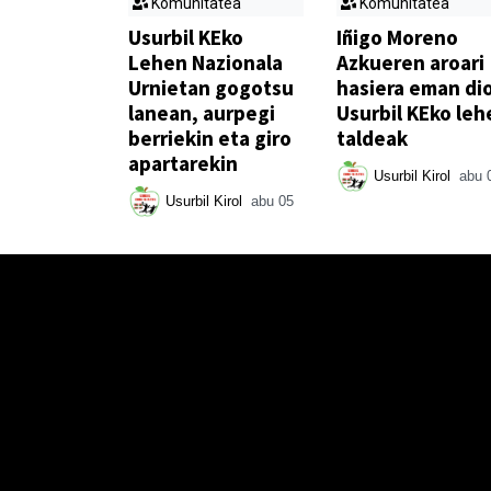
Komunitatea
Komunitatea
Usurbil KEko
Iñigo Moreno
Lehen Nazionala
Azkueren aroari
Urnietan gogotsu
hasiera eman di
lanean, aurpegi
Usurbil KEko leh
berriekin eta giro
taldeak
apartarekin
Usurbil Kirol
abu 
Usurbil Kirol
abu 05