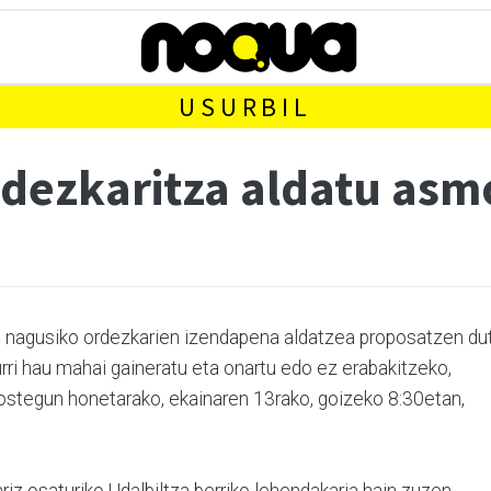
USURBIL
rdezkaritza aldatu asm
u nagusiko ordezkarien izendapena aldatzea proposatzen du
urri hau mahai gaineratu eta onartu edo ez erabakitzeko,
 ostegun honetarako, ekainaren 13rako, goizeko 8:30etan,