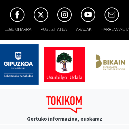
LEGE OHARRA
PUBLIZITATEA
ARAUAK
HARREMANET
Gertuko informazioa, euskaraz