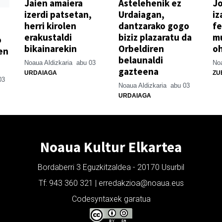
Jaien amaiera
Astelehenik ez
Jo
izerdi patsetan,
Urdaiagan,
iz
herri kirolen
dantzarako gogo
fe
erakustaldi
biziz plazaratu da
mu
o
bikainarekin
Orbeldiren
o
en
belaunaldi
Noaua Aldizkaria
abu 03
Noa
gazteena
URDAIAGA
ZU
03
Noaua Aldizkaria
abu 03
URDAIAGA
Noaua Kultur Elkartea
Bordaberri 3 Eguzkitzaldea - 20170 Usurbil
Tf: 943 360 321 | erredakzioa@noaua.eus
Codesyntaxek garatua