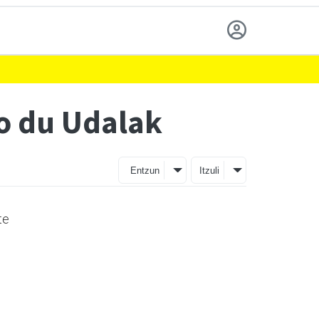
o du Udalak
Entzun
Itzuli
te