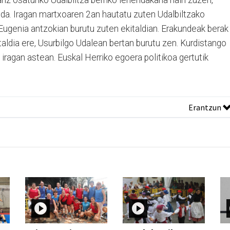
riz osaturiko Udalbiltza berriko lehendakaria hain zuzen,
 da. Iragan martxoaren 2an hautatu zuten Udalbiltzako
Eugenia antzokian burutu zuten ekitaldian. Erakundeak berak
aldia ere, Usurbilgo Udalean bertan burutu zen. Kurdistango
n iragan astean. Euskal Herriko egoera politikoa gertutik
Erantzun