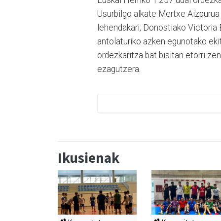
Euskal Herriko 1.257 udal ordezka
Usurbilgo alkate Mertxe Aizpurua
lehendakari, Donostiako Victoria 
antolaturiko azken egunotako ekit
ordezkaritza bat bisitan etorri ze
ezagutzera.
Ikusienak