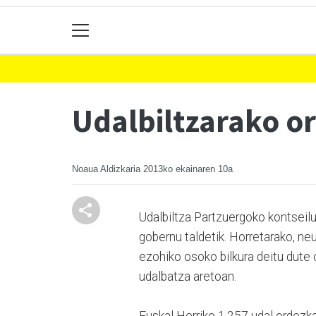
Udalbiltzarako o
Noaua Aldizkaria
2013ko ekainaren 10a
Udalbiltza Partzuergoko kontseil
gobernu taldetik. Horretarako, ne
ezohiko osoko bilkura deitu dute
udalbatza aretoan.