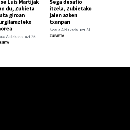
se Luis Martijak
Sega desafio
an du, Zubieta
itzela, Zubietako
sta giroan
jaien azken
rgilarazteko
txanpan
horea
Noaua Aldizkaria
uzt 31
ZUBIETA
ua Aldizkaria
uzt 25
BIETA