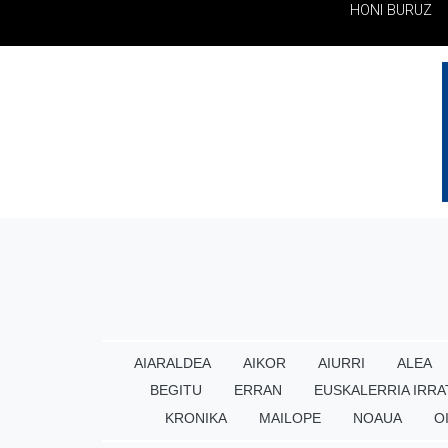
HONI BURUZ
AIARALDEA
AIKOR
AIURRI
ALEA
BEGITU
ERRAN
EUSKALERRIA IRRA
KRONIKA
MAILOPE
NOAUA
O