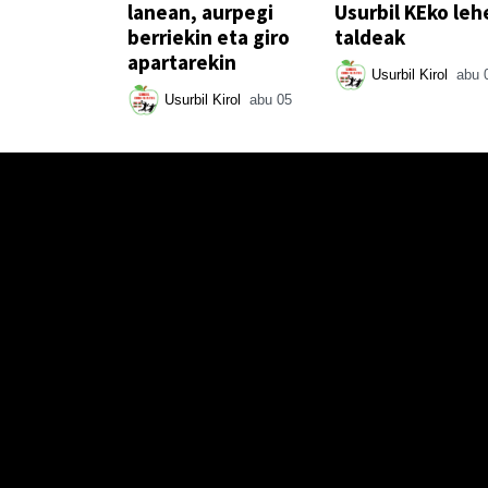
lanean, aurpegi
Usurbil KEko leh
berriekin eta giro
taldeak
apartarekin
Usurbil Kirol
abu 
Usurbil Kirol
abu 05