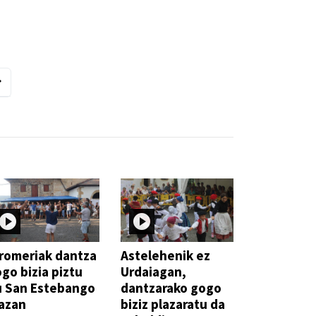
romeriak dantza
Astelehenik ez
go bizia piztu
Urdaiagan,
u San Estebango
dantzarako gogo
azan
biziz plazaratu da