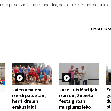
ri eta proiekzio bana izango dira, gaztetxekoek antolaturiko
Erantzun
Jaien amaiera
Jose Luis Martijak
Er
izerdi patsetan,
izan du, Zubieta
go
herri kirolen
festa giroan
d
erakustaldi
murgilarazteko
pl
o