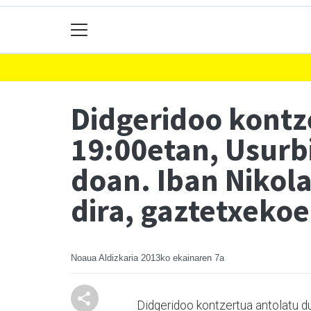
Didgeridoo kontz
19:00etan, Usurb
doan. Iban Nikola
dira, gaztetxekoe
Noaua Aldizkaria
2013ko ekainaren 7a
Didgeridoo kontzertua antolatu d