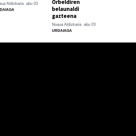
Orbeldiren
ua Aldizkaria
abu 03
belaunaldi
DAIAGA
gazteena
Noaua Aldizkaria
abu 03
URDAIAGA