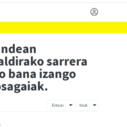
gandean
ldirako sarrera
io bana izango
osagaiak.
Entzun
Itzuli
o