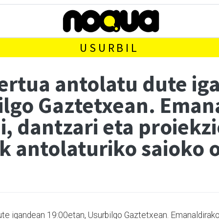
USURBIL
ertua antolatu dute i
ilgo Gaztetxean. Emana
i, dantzari eta proiekz
k antolaturiko saioko 
ute igandean 19:00etan, Usurbilgo Gaztetxean. Emanaldirak