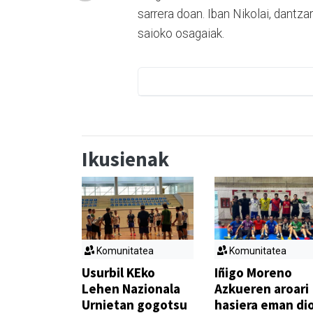
sarrera doan. Iban Nikolai, dantza
saioko osagaiak.
Ikusienak
Komunitatea
Komunitatea
Usurbil KEko
Iñigo Moreno
Lehen Nazionala
Azkueren aroari
Urnietan gogotsu
hasiera eman di