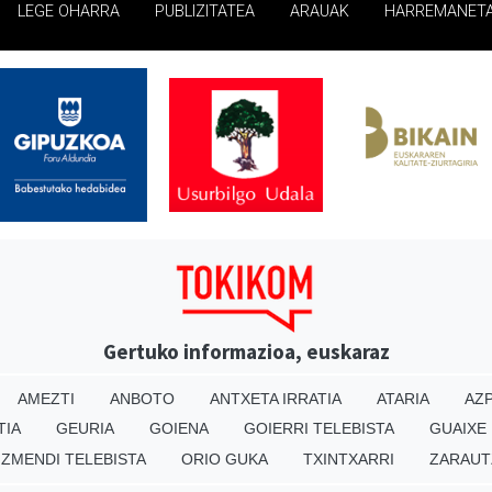
LEGE OHARRA
PUBLIZITATEA
ARAUAK
HARREMANET
Gertuko informazioa, euskaraz
AMEZTI
ANBOTO
ANTXETA IRRATIA
ATARIA
AZP
TIA
GEURIA
GOIENA
GOIERRI TELEBISTA
GUAIXE
IZMENDI TELEBISTA
ORIO GUKA
TXINTXARRI
ZARAUT