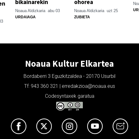
bikainarekin
ohorea
en
Noa
UR
Noaua Aldizkaria
abu 03
Noaua Aldizkaria
uzt 25
URDAIAGA
ZUBIETA
03
Noaua Kultur Elkartea
Bordaberri 3 Eguzkitzaldea - 20170 Usurbil
Tf: 943 360 321 | erredakzioa@noaua.eus
Codesyntaxek garatua