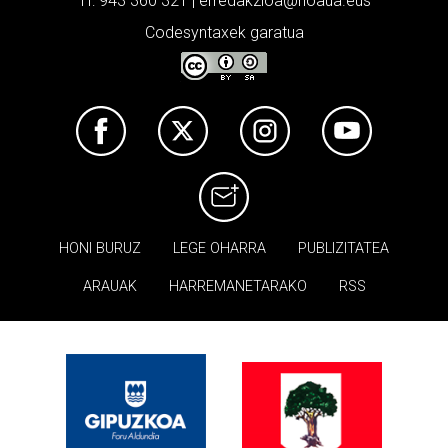
Tf: 943 360 321 | erredakzioa@noaua.eus
Codesyntaxek garatua
HONI BURUZ
LEGE OHARRA
PUBLIZITATEA
ARAUAK
HARREMANETARAKO
RSS