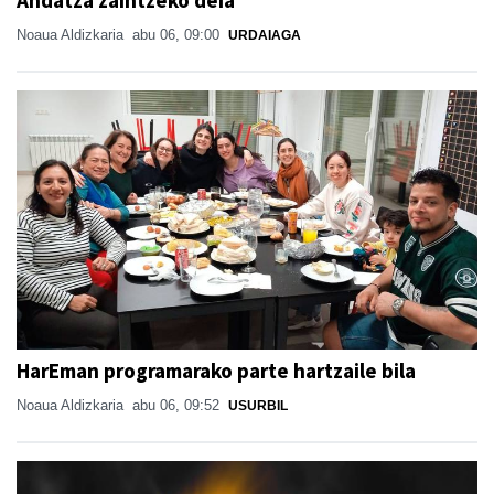
Noaua Aldizkaria
abu 06, 09:00
URDAIAGA
HarEman programarako parte hartzaile bila
Noaua Aldizkaria
abu 06, 09:52
USURBIL