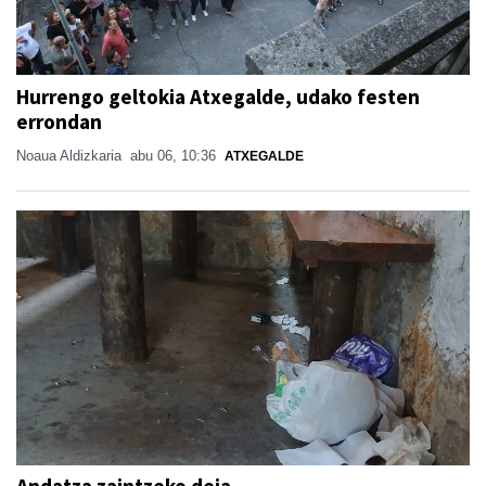
Hurrengo geltokia Atxegalde, udako festen
errondan
Noaua Aldizkaria
abu 06, 10:36
ATXEGALDE
Andatza zaintzeko deia