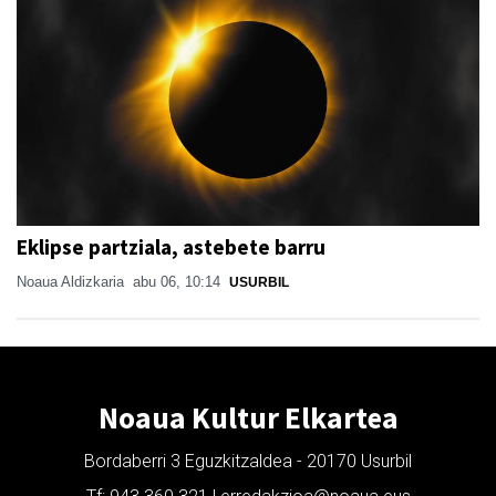
Eklipse partziala, astebete barru
Noaua Aldizkaria
abu 06, 10:14
USURBIL
Noaua Kultur Elkartea
Bordaberri 3 Eguzkitzaldea - 20170 Usurbil