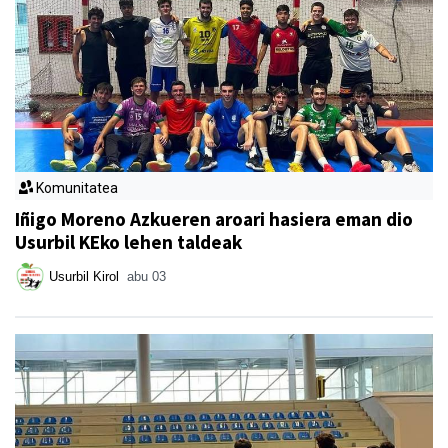
Komunitatea
Iñigo Moreno Azkueren aroari hasiera eman dio
Usurbil KEko lehen taldeak
Usurbil Kirol
abu 03