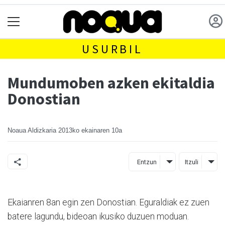
USURBIL
Mundumoben azken ekitaldia
Donostian
Noaua Aldizkaria
2013ko ekainaren 10a
Entzun
Itzuli
Ekaianren 8an egin zen Donostian. Eguraldiak ez zuen
batere lagundu, bideoan ikusiko duzuen moduan.