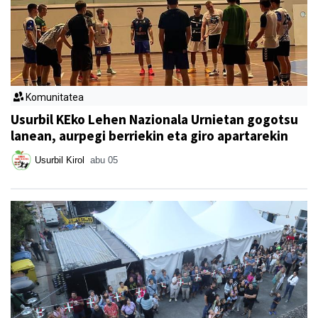
Komunitatea
Usurbil KEko Lehen Nazionala Urnietan gogotsu
lanean, aurpegi berriekin eta giro apartarekin
Usurbil Kirol
abu 05