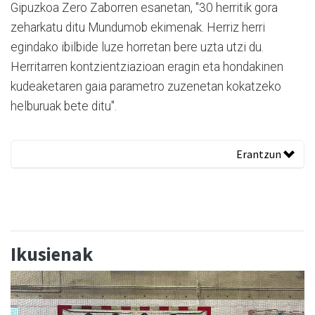
Gipuzkoa Zero Zaborren esanetan, "30 herritik gora
zeharkatu ditu Mundumob ekimenak. Herriz herri
egindako ibilbide luze horretan bere uzta utzi du.
Herritarren kontzientziazioan eragin eta hondakinen
kudeaketaren gaia parametro zuzenetan kokatzeko
helburuak bete ditu".
Erantzun
Ikusienak