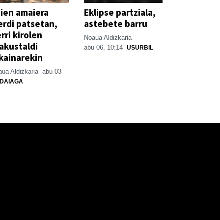
ien amaiera
Eklipse partziala,
erdi patsetan,
astebete barru
rri kirolen
Noaua Aldizkaria
akustaldi
abu 06, 10:14
USURBIL
kainarekin
ua Aldizkaria
abu 03
DAIAGA