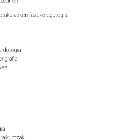
zearren".
etako azken faseko egutegia:
ardotegia
rigrafia
txea
gia
eraikuntzak