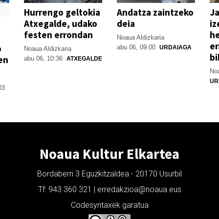
Hurrengo geltokia
Andatza zaintzeko
Ja
Atxegalde, udako
deia
iz
festen errondan
he
Noaua Aldizkaria
er
o
abu 06, 09:00
URDAIAGA
Noaua Aldizkaria
bi
en
abu 06, 10:36
ATXEGALDE
Noa
UR
03
Noaua Kultur Elkartea
Bordaberri 3 Eguzkitzaldea - 20170 Usurbil
Tf: 943 360 321 | erredakzioa@noaua.eus
Codesyntaxek garatua