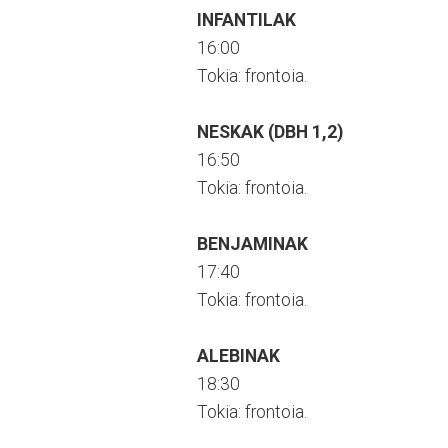
INFANTILAK
16:00
Tokia: frontoia.
NESKAK (DBH 1,2)
16:50
Tokia: frontoia.
BENJAMINAK
17:40
Tokia: frontoia.
ALEBINAK
18:30
Tokia: frontoia.