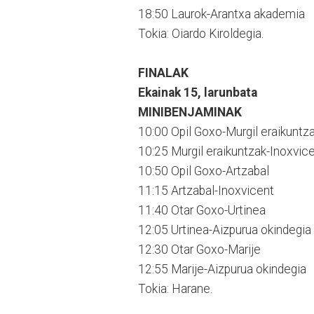
18:50 Laurok-Arantxa akademia
Tokia: Oiardo Kiroldegia.
FINALAK
Ekainak 15, larunbata
MINIBENJAMINAK
10:00 Opil Goxo-Murgil eraikuntz
10:25 Murgil eraikuntzak-Inoxvic
10:50 Opil Goxo-Artzabal
11:15 Artzabal-Inoxvicent
11:40 Otar Goxo-Urtinea
12:05 Urtinea-Aizpurua okindegia
12:30 Otar Goxo-Marije
12:55 Marije-Aizpurua okindegia
Tokia: Harane.