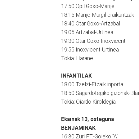
17:50 Opil Goxo-Marije
18:15 Marije-Murgil eraikuntzak
18:40 Otar Goxo-Artzabal
19:05 Artzabal-Urtinea
19:30 Otar Goxo-Inoxvicent
19:55 Inoxvicent-Urtinea
Tokia: Harane.
INFANTILAK
18:00 Tzelzi-Etzaik inporta
18:50 Sagardotegiko gizonak-Blai
Tokia: Oiardo Kiroldegia.
Ekainak 13, osteguna
BENJAMINAK
16:30 Zuri F.T.-Goieko "A"