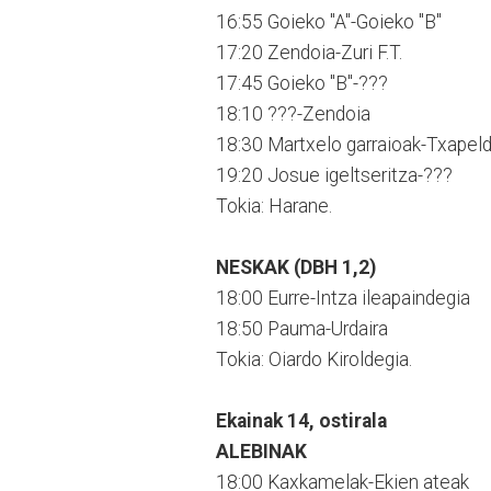
16:55 Goieko "A"-Goieko "B"
17:20 Zendoia-Zuri F.T.
17:45 Goieko "B"-???
18:10 ???-Zendoia
18:30 Martxelo garraioak-Txapel
19:20 Josue igeltseritza-???
Tokia: Harane.
NESKAK (DBH 1,2)
18:00 Eurre-Intza ileapaindegia
18:50 Pauma-Urdaira
Tokia: Oiardo Kiroldegia.
Ekainak 14, ostirala
ALEBINAK
18:00 Kaxkamelak-Ekien ateak