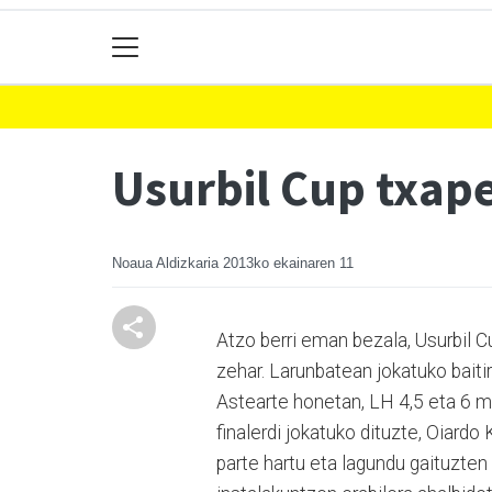
Usurbil Cup txape
Noaua Aldizkaria
2013ko ekainaren 11
Atzo berri eman bezala, Usurbil 
zehar. Larunbatean jokatuko baitira 
Astearte honetan, LH 4,5 eta 6 m
finalerdi jokatuko dituzte, Oiardo 
parte hartu eta lagundu gaituzten g