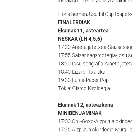
instalakuntzen erabilera ahalbidet
Hona hemen, Usurbil Cup txapelk
FINALERDIAK
Ekainak 11, asteartea
NESKAK (LH 4,5,6)
17:30 Araeta jatetxea-Saizar sag
17:55 Saizar sagardotegia-Iosu se
18:20 Iosu serigrafia-Araeta jate
18:40 Lizardi-Txalaka
19:30 Lurda-Paper Pop
Tokia: Oiardo Kiroldegia.
Ekainak 12, asteazkena
MINIBENJAMINAK
17:00 Opil-Goxo-Aizpurua okinde
17:25 Aizpurua okindegia-Murgil 