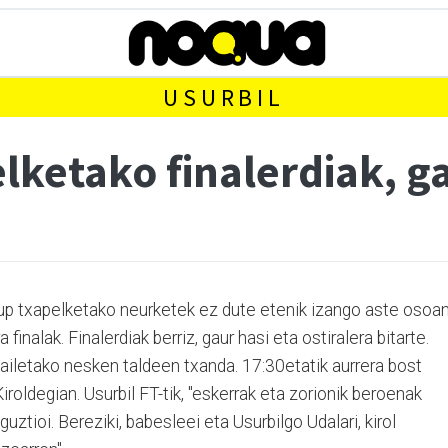
USURBIL
lketako finalerdiak, ga
Cup txapelketako neurketek ez dute etenik izango aste osoa
finalak. Finalerdiak berriz, gaur hasi eta ostiralera bitarte.
ailetako nesken taldeen txanda. 17:30etatik aurrera bost
Kiroldegian. Usurbil FT-tik, "eskerrak eta zorionik beroenak
uztioi. Bereziki, babesleei eta Usurbilgo Udalari, kirol