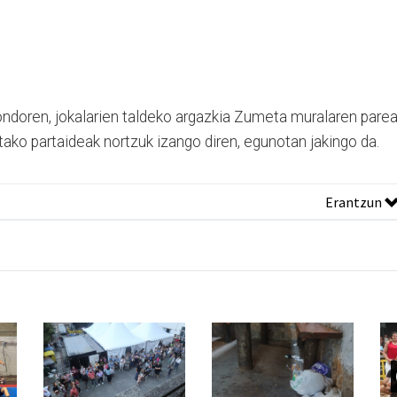
ondoren, jokalarien taldeko argazkia Zumeta muralaren parea
letako partaideak nortzuk izango diren, egunotan jakingo da.
Erantzun