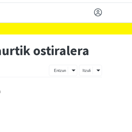
urtik ostiralera
Entzun
Itzuli
n