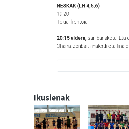
NESKAK (LH 4,5,6)
19:20
Tokia: frontoia.
20:15 aldera,
sari banaketa. Eta 
Oharra: zenbait finalerdi eta fina
Ikusienak