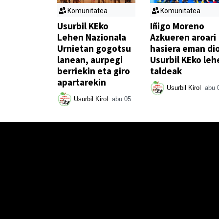
Komunitatea
Komunitatea
Usurbil KEko
Iñigo Moreno
Lehen Nazionala
Azkueren aroari
Urnietan gogotsu
hasiera eman di
lanean, aurpegi
Usurbil KEko leh
berriekin eta giro
taldeak
apartarekin
Usurbil Kirol
abu 
Usurbil Kirol
abu 05