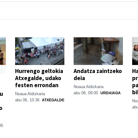
Hurrengo geltokia
Andatza zaintzeko
H
Atxegalde, udako
deia
p
festen errondan
pa
Noaua Aldizkaria
bi
su
abu 06, 09:00
URDAIAGA
Noaua Aldizkaria
abu 06, 10:36
ATXEGALDE
Noa
o
abu
05