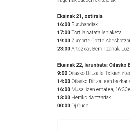
iragarriak dauden ekitaldiak:
Ekainak 21, ostirala
16:00
Buruhandiak.
17:00
Tortila patata lehiaketa.
19:00
Zumarte Gazte Abesbatzar
23:00
Arto2xar, Berri Tzarrak, Lu
Ekainak 22, larunbata: Oilasko 
9:00
Oilasko Biltzaile Txikien irte
14:00
Oilasko Biltzaileen bazkaria
16:00
Musa: izen ematea, 16:30et
18:00
Herriko dantzariak.
00:00
Dj Gude.