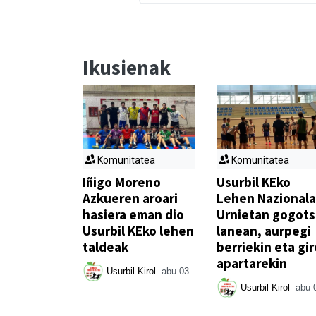
Ikusienak
Komunitatea
Komunitatea
Iñigo Moreno
Usurbil KEko
Azkueren aroari
Lehen Nazionala
hasiera eman dio
Urnietan gogot
Usurbil KEko lehen
lanean, aurpegi
taldeak
berriekin eta gir
apartarekin
Usurbil Kirol
abu 03
Usurbil Kirol
abu 