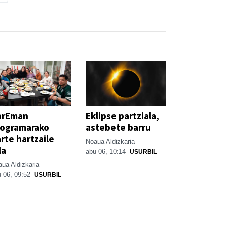
arEman
Eklipse partziala,
rogramarako
astebete barru
rte hartzaile
Noaua Aldizkaria
la
abu 06, 10:14
USURBIL
ua Aldizkaria
 06, 09:52
USURBIL