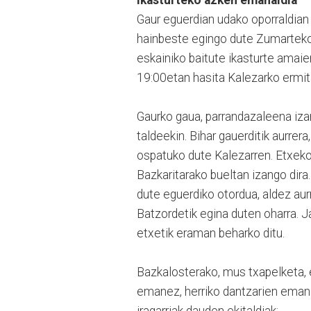
Ikasturteko azken emanaldia
Gaur eguerdian udako oporraldian 
hainbeste egingo dute Zumartekoe
eskainiko baitute ikasturte amai
19:00etan hasita Kalezarko ermita
Gaurko gaua, parrandazaleena izan
taldeekin. Bihar gauerditik aurrer
ospatuko dute Kalezarren. Etxeko 
Bazkaritarako bueltan izango dira
dute eguerdiko otordua, aldez aurr
Batzordetik egina duten oharra. J
etxetik eraman beharko ditu.
Bazkalosterako, mus txapelketa, 
emanez, herriko dantzarien emana