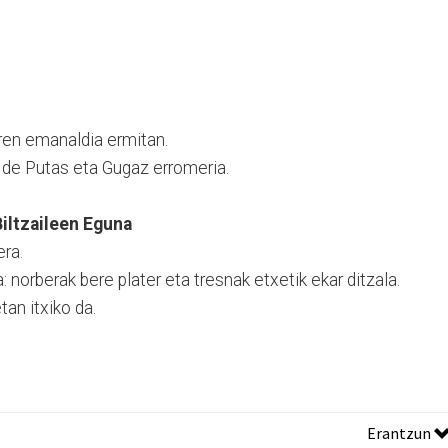
en emanaldia ermitan.
z de Putas eta Gugaz erromeria.
Biltzaileen Eguna
era.
: norberak bere plater eta tresnak etxetik ekar ditzala.
an itxiko da.
Erantzun