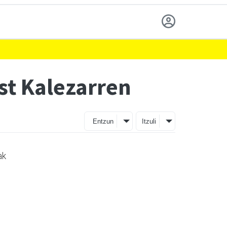
st Kalezarren
Entzun
Itzuli
ak