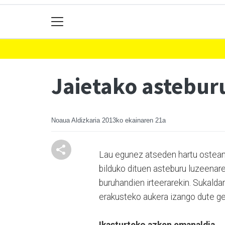
Jaietako asteburu
Noaua Aldizkaria
2013ko ekainaren 21a
Lau egunez atseden hartu ostean,
bilduko dituen asteburu luzeenarek
buruhandien irteerarekin. Sukaldar
erakusteko aukera izango dute ger