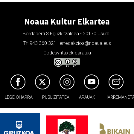
Noaua Kultur Elkartea
Bordaberri 3 Eguzkitzaldea - 20170 Usurbil
Tf: 943 360 321 | erredakzioa@noaua.eus
Codesyntaxek garatua
LEGE OHARRA
PUBLIZITATEA
ARAUAK
HARREMANET