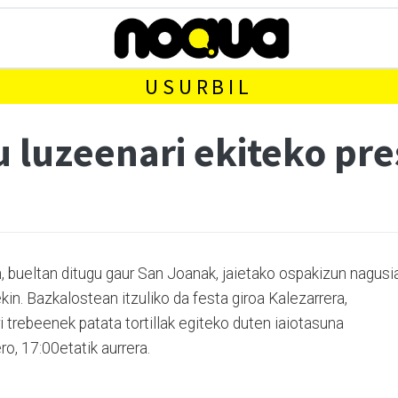
USURBIL
 luzeenari ekiteko pre
 bueltan ditugu gaur San Joanak, jaietako ospakizun nagusi
in. Bazkalostean itzuliko da festa giroa Kalezarrera,
i trebeenek patata tortillak egiteko duten iaiotasuna
o, 17:00etatik aurrera.