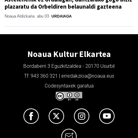
plazaratu da Orbeldiren belaunaldi gazteena
Noaua Aldizkaria
abu 03
URDAIAGA
Noaua Kultur Elkartea
Bordaberri 3 Eguzkitzaldea - 20170 Usurbil
Tf: 943 360 321 | erredakzioa@noaua.eus
Codesyntaxek garatua