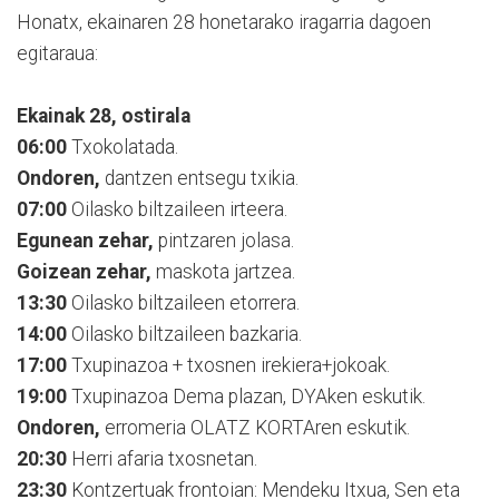
Honatx, ekainaren 28 honetarako iragarria dagoen
egitaraua:
Ekainak 28, ostirala
06:00
Txokolatada.
Ondoren,
dantzen entsegu txikia.
07:00
Oilasko biltzaileen irteera.
Egunean zehar,
pintzaren jolasa.
Goizean zehar,
maskota jartzea.
13:30
Oilasko biltzaileen etorrera.
14:00
Oilasko biltzaileen bazkaria.
17:00
Txupinazoa + txosnen irekiera+jokoak.
19:00
Txupinazoa Dema plazan, DYAken eskutik.
Ondoren,
erromeria OLATZ KORTAren eskutik.
20:30
Herri afaria txosnetan.
23:30
Kontzertuak frontoian: Mendeku Itxua, Sen eta