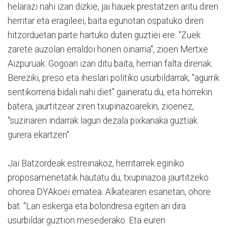
helarazi nahi izan dizkie, jai hauek prestatzen aritu diren
herritar eta eragileei, baita egunotan ospatuko diren
hitzorduetan parte hartuko duten guztiei ere. "Zuek
zarete auzolan erraldoi honen oinarria", zioen Mertxe
Aizpuruak. Gogoan izan ditu baita, herrian falta direnak.
Bereziki, preso eta iheslari politiko usurbildarrak, "agurrik
sentikorrena bidali nahi diet" gaineratu du, eta horrekin
batera, jaurtitzear ziren txupinazoarekin, zioenez,
"suziriaren indarrak lagun dezala pixkanaka guztiak
gurera ekartzen".
Jai Batzordeak estreinakoz, herritarrek eginiko
proposamenetatik hautatu du, txupinazoa jaurtitzeko
ohorea DYAkoei ematea. Alkatearen esanetan, ohore
bat. "Lan eskerga eta bolondresa egiten ari dira
usurbildar guztion mesederako. Eta euren