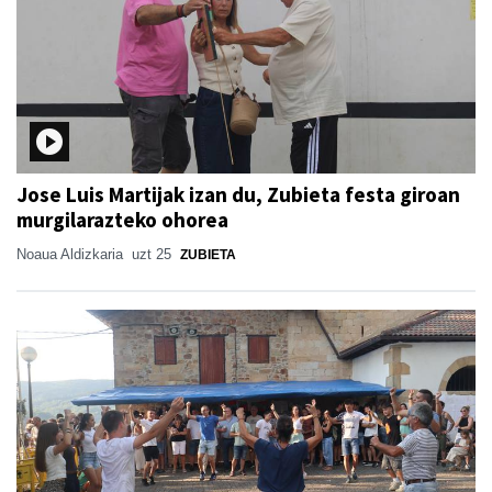
Jose Luis Martijak izan du, Zubieta festa giroan
murgilarazteko ohorea
Noaua Aldizkaria
uzt 25
ZUBIETA