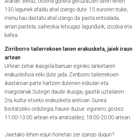
afarian. Beraz, txosna gunera gerturatzen diren lehen
130 lagunek afaldu ahal izango dute. 15 euroren truke,
menu hau dastatu ahal izango da: pasta entsalada,
arrain pastela, saiheskia letxugaz lagundurik, izozkia eta
kafea.
Zirriborro tailerrekoen lanen erakusketa, jaiek iraun
artean
Urtean zehar ikasgela barruan eginiko lanketaren
erakusleihoa ireki dute jada. Zirriborro tailerrekoen
ikastaroan parte hartzen dutenen eskulan eta
margolanak Sutegin daude ikusgai, gaurtik uztailaren
2ra, kultur etxeko erakusketa aretoan. Gunea
bisitatzeko ordutegia, hauxe duzue: egunero, goizez
11:00-13:00 artean eta arratsaldez, 18:00-20:00 artean.
Jaietako lehen egun honetan zer izango dugun?