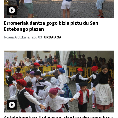
Erromeriak dantza gogo bizia piztu du San
Estebango plazan
Noaua Aldizkaria
abu 03
URDAIAGA
Astelehenik ez Urdaiagan, dantzarako gogo biziz