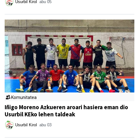
Usurbil Kirol
abu 05
Komunitatea
Iñigo Moreno Azkueren aroari hasiera eman dio
Usurbil KEko lehen taldeak
Usurbil Kirol
abu 03