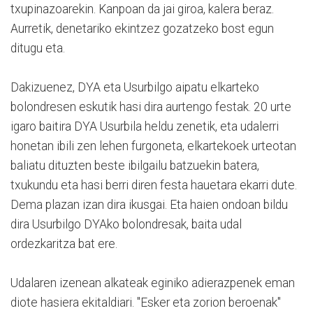
txupinazoarekin. Kanpoan da jai giroa, kalera beraz.
Aurretik, denetariko ekintzez gozatzeko bost egun
ditugu eta.
Dakizuenez, DYA eta Usurbilgo aipatu elkarteko
bolondresen eskutik hasi dira aurtengo festak. 20 urte
igaro baitira DYA Usurbila heldu zenetik, eta udalerri
honetan ibili zen lehen furgoneta, elkartekoek urteotan
baliatu dituzten beste ibilgailu batzuekin batera,
txukundu eta hasi berri diren festa hauetara ekarri dute.
Dema plazan izan dira ikusgai. Eta haien ondoan bildu
dira Usurbilgo DYAko bolondresak, baita udal
ordezkaritza bat ere.
Udalaren izenean alkateak eginiko adierazpenek eman
diote hasiera ekitaldiari. "Esker eta zorion beroenak"