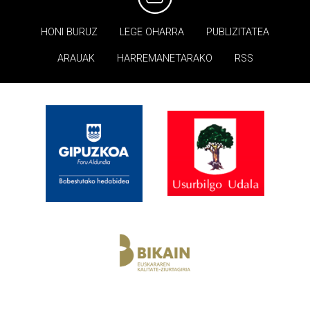
HONI BURUZ
LEGE OHARRA
PUBLIZITATEA
ARAUAK
HARREMANETARAKO
RSS