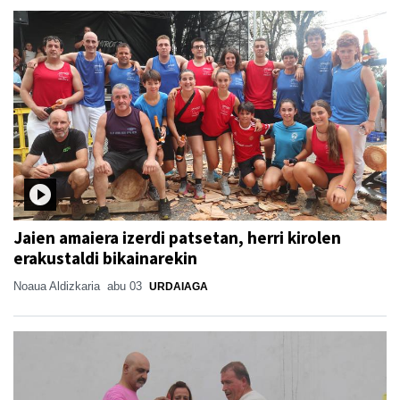
Jaien amaiera izerdi patsetan, herri kirolen
erakustaldi bikainarekin
Noaua Aldizkaria
abu 03
URDAIAGA