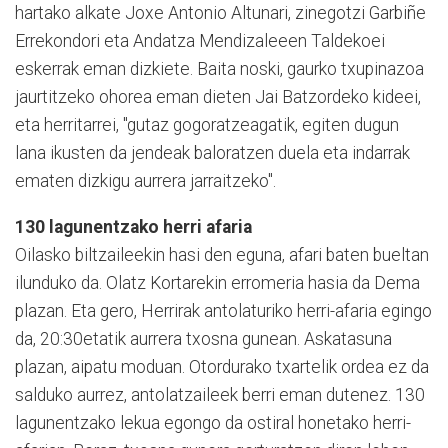
hartako alkate Joxe Antonio Altunari, zinegotzi Garbiñe
Errekondori eta Andatza Mendizaleeen Taldekoei
eskerrak eman dizkiete. Baita noski, gaurko txupinazoa
jaurtitzeko ohorea eman dieten Jai Batzordeko kideei,
eta herritarrei, "gutaz gogoratzeagatik, egiten dugun
lana ikusten da jendeak baloratzen duela eta indarrak
ematen dizkigu aurrera jarraitzeko".
130 lagunentzako herri afaria
Oilasko biltzaileekin hasi den eguna, afari baten bueltan
ilunduko da. Olatz Kortarekin erromeria hasia da Dema
plazan. Eta gero, Herrirak antolaturiko herri-afaria egingo
da, 20:30etatik aurrera txosna gunean. Askatasuna
plazan, aipatu moduan. Otordurako txartelik ordea ez da
salduko aurrez, antolatzaileek berri eman dutenez. 130
lagunentzako lekua egongo da ostiral honetako herri-