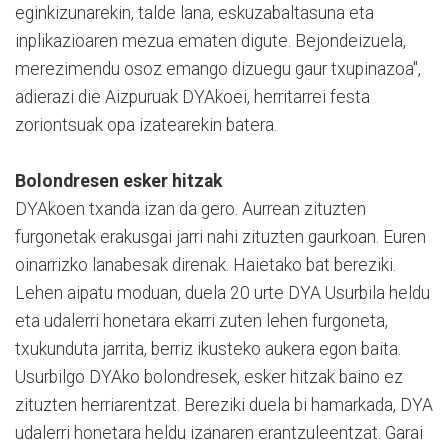
eginkizunarekin, talde lana, eskuzabaltasuna eta
inplikazioaren mezua ematen digute. Bejondeizuela,
merezimendu osoz emango dizuegu gaur txupinazoa",
adierazi die Aizpuruak DYAkoei, herritarrei festa
zoriontsuak opa izatearekin batera.
Bolondresen esker hitzak
DYAkoen txanda izan da gero. Aurrean zituzten
furgonetak erakusgai jarri nahi zituzten gaurkoan. Euren
oinarrizko lanabesak direnak. Haietako bat bereziki.
Lehen aipatu moduan, duela 20 urte DYA Usurbila heldu
eta udalerri honetara ekarri zuten lehen furgoneta,
txukunduta jarrita, berriz ikusteko aukera egon baita.
Usurbilgo DYAko bolondresek, esker hitzak baino ez
zituzten herriarentzat. Bereziki duela bi hamarkada, DYA
udalerri honetara heldu izanaren erantzuleentzat. Garai