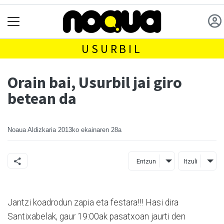
USURBIL
Orain bai, Usurbil jai giro
betean da
Noaua Aldizkaria
2013ko ekainaren 28a
Entzun
Itzuli
Jantzi koadrodun zapia eta festara!!! Hasi dira
Santixabelak, gaur 19:00ak pasatxoan jaurti den