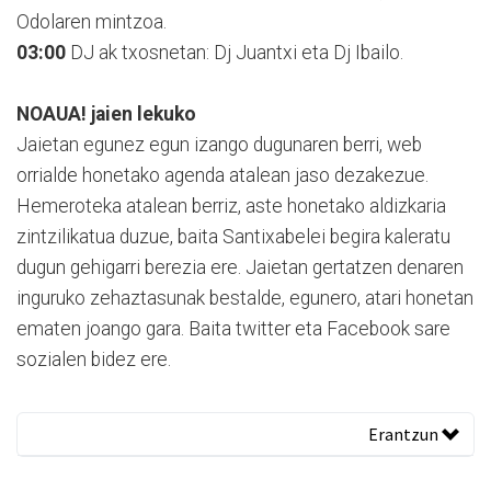
Odolaren mintzoa.
03:00
DJ ak txosnetan: Dj Juantxi eta Dj Ibailo.
NOAUA! jaien lekuko
Jaietan egunez egun izango dugunaren berri, web
orrialde honetako agenda atalean jaso dezakezue.
Hemeroteka atalean berriz, aste honetako aldizkaria
zintzilikatua duzue, baita Santixabelei begira kaleratu
dugun gehigarri berezia ere. Jaietan gertatzen denaren
inguruko zehaztasunak bestalde, egunero, atari honetan
ematen joango gara. Baita twitter eta Facebook sare
sozialen bidez ere.
Erantzun