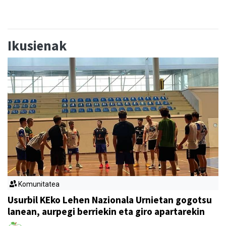
Ikusienak
Komunitatea
Usurbil KEko Lehen Nazionala Urnietan gogotsu
lanean, aurpegi berriekin eta giro apartarekin