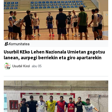
Komunitatea
Usurbil KEko Lehen Nazionala Urnietan gogotsu
lanean, aurpegi berriekin eta giro apartarekin
Usurbil Kirol
abu 05