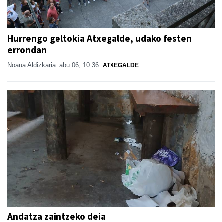
Hurrengo geltokia Atxegalde, udako festen
errondan
Noaua Aldizkaria
abu 06, 10:36
ATXEGALDE
Andatza zaintzeko deia