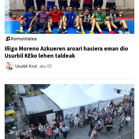
Komunitatea
Iñigo Moreno Azkueren aroari hasiera eman dio
Usurbil KEko lehen taldeak
Usurbil Kirol
abu 03