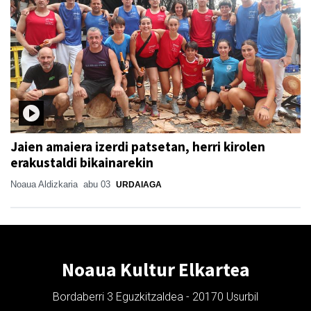
Jaien amaiera izerdi patsetan, herri kirolen
erakustaldi bikainarekin
Noaua Aldizkaria
abu 03
URDAIAGA
Noaua Kultur Elkartea
Bordaberri 3 Eguzkitzaldea - 20170 Usurbil