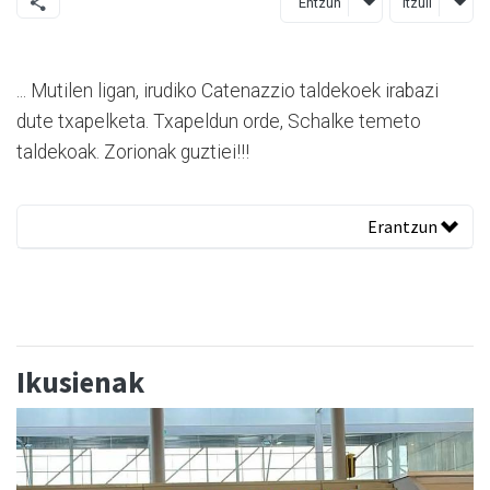
Entzun
Itzuli
... Mutilen ligan, irudiko Catenazzio taldekoek irabazi
dute txapelketa. Txapeldun orde, Schalke temeto
taldekoak. Zorionak guztiei!!!
Erantzun
Ikusienak