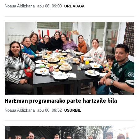
Noaua Aldizkaria
abu 06, 09:00
URDAIAGA
HarEman programarako parte hartzaile bila
Noaua Aldizkaria
abu 06, 09:52
USURBIL