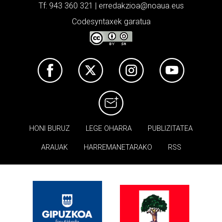
Tf: 943 360 321 | erredakzioa@noaua.eus
Codesyntaxek garatua
HONI BURUZ
LEGE OHARRA
PUBLIZITATEA
ARAUAK
HARREMANETARAKO
RSS