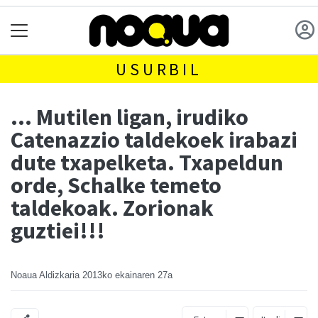
USURBIL
... Mutilen ligan, irudiko
Catenazzio taldekoek irabazi
dute txapelketa. Txapeldun
orde, Schalke temeto
taldekoak. Zorionak
guztiei!!!
Noaua Aldizkaria
2013ko ekainaren 27a