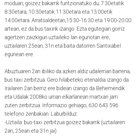
moduan, goizez bakarrik funtzionatuko du; 7:30etatik
8:30etara, 10:30etatik 11:30etara eta 13:00etik
14:00etara. Arratsaldeetan,15:30-16:30 eta 19:00-20:00
artean, ez da bus taxirik izango. Ezta egutegian gorriz
agertzen zaizkigun uztaileko lan egunotan ere;
uztailaren 25ean, 31n eta baita datorren Santixabel
egunean ere.
Abuztuaren 2an ibiliko da azken aldiz udalerrian barrena,
bus taxi zerbitzua. Gero hilabeteko etenaldia izango da.
Irailaren 2an berriz ere bidean izango da Behemendik
eta Udalak 2008ko urrian elkarlanean martxan jarri
zuten zerbitzua. Informazio gehiago, 630 643 596
telefono zenbakian. Laburbilduz:
-Uztaila: bus-taxi zerbitzua goizez bakarrik (uztailaren
2an, 25ean eta 31n jai).