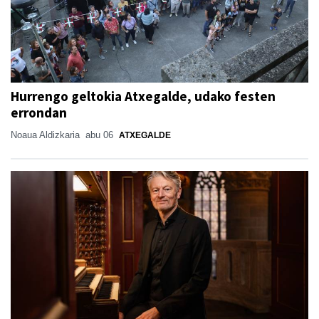
Hurrengo geltokia Atxegalde, udako festen
errondan
Noaua Aldizkaria
abu 06
ATXEGALDE