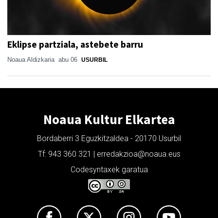
Eklipse partziala, astebete barru
Noaua Aldizkaria
abu 06
USURBIL
Noaua Kultur Elkartea
Bordaberri 3 Eguzkitzaldea - 20170 Usurbil
Tf: 943 360 321 | erredakzioa@noaua.eus
Codesyntaxek garatua