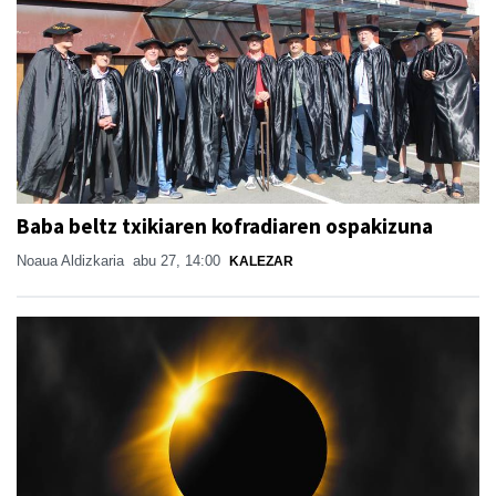
Baba beltz txikiaren kofradiaren ospakizuna
Noaua Aldizkaria
abu 27, 14:00
KALEZAR