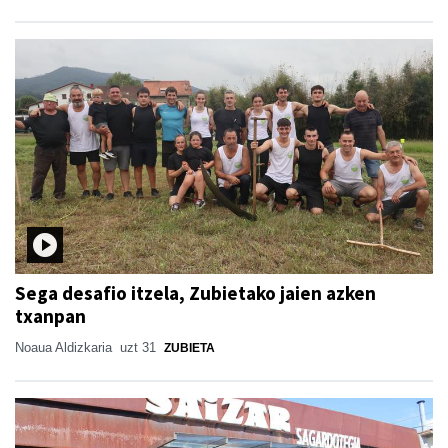
Sega desafio itzela, Zubietako jaien azken
txanpan
Noaua Aldizkaria
uzt 31
ZUBIETA