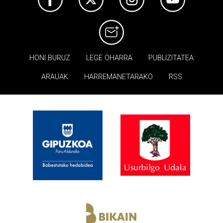
HONI BURUZ
LEGE OHARRA
PUBLIZITATEA
ARAUAK
HARREMANETARAKO
RSS