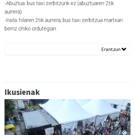
-Abuztua: bus taxi zerbitzurik ez (abuztuaren 2tik
aurrera).
-Iraila: hilaren 2tik aurrera, bus taxi zerbitzua martxan
berriz ohiko ordutegian.
Erantzun
Ikusienak