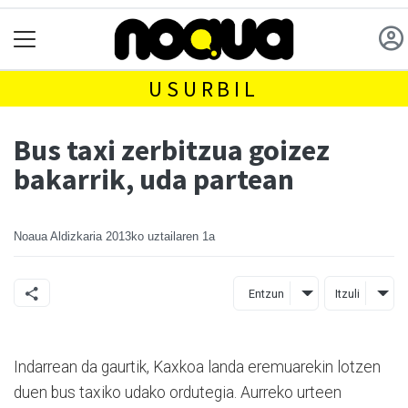
USURBIL
Bus taxi zerbitzua goizez
bakarrik, uda partean
Noaua Aldizkaria
2013ko uztailaren 1a
Entzun
Itzuli
Indarrean da gaurtik, Kaxkoa landa eremuarekin lotzen
duen bus taxiko udako ordutegia. Aurreko urteen