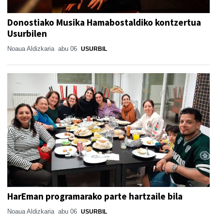
Donostiako Musika Hamabostaldiko kontzertua
Usurbilen
Noaua Aldizkaria
abu 06
USURBIL
HarEman programarako parte hartzaile bila
Noaua Aldizkaria
abu 06
USURBIL