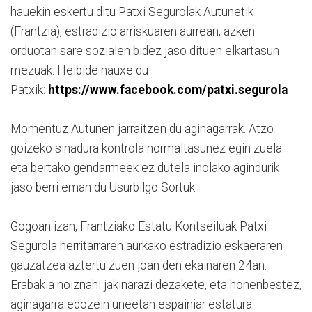
hauekin eskertu ditu Patxi Segurolak Autunetik
(Frantzia), estradizio arriskuaren aurrean, azken
orduotan sare sozialen bidez jaso dituen elkartasun
mezuak. Helbide hauxe du
Patxik:
https://www.facebook.com/patxi.segurola
Momentuz Autunen jarraitzen du aginagarrak. Atzo
goizeko sinadura kontrola normaltasunez egin zuela
eta bertako gendarmeek ez dutela inolako agindurik
jaso berri eman du Usurbilgo Sortuk.
Gogoan izan, Frantziako Estatu Kontseiluak Patxi
Segurola herritarraren aurkako estradizio eskaeraren
gauzatzea aztertu zuen joan den ekainaren 24an.
Erabakia noiznahi jakinarazi dezakete, eta honenbestez,
aginagarra edozein uneetan espainiar estatura