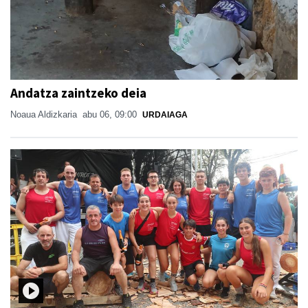
Andatza zaintzeko deia
Noaua Aldizkaria
abu 06, 09:00
URDAIAGA