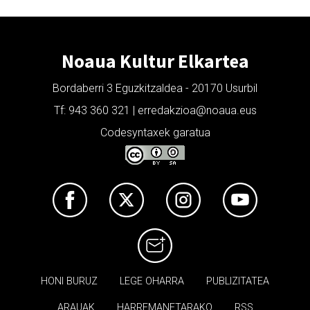
Noaua Kultur Elkartea
Bordaberri 3 Eguzkitzaldea - 20170 Usurbil
Tf: 943 360 321 | erredakzioa@noaua.eus
Codesyntaxek garatua
HONI BURUZ
LEGE OHARRA
PUBLIZITATEA
ARAUAK
HARREMANETARAKO
RSS