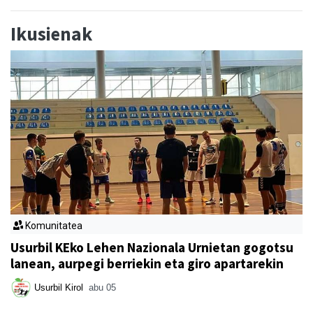
Ikusienak
Komunitatea
Usurbil KEko Lehen Nazionala Urnietan gogotsu
lanean, aurpegi berriekin eta giro apartarekin
Usurbil Kirol
abu 05