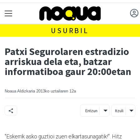
USURBIL
Patxi Segurolaren estradizio
arriskua dela eta, batzar
informatiboa gaur 20:00etan
Noaua Aldizkaria
2013ko uztailaren 12a
Entzun
Itzuli
"Eskerrik asko guztioi zuen elkartasunagatik!". Hitz