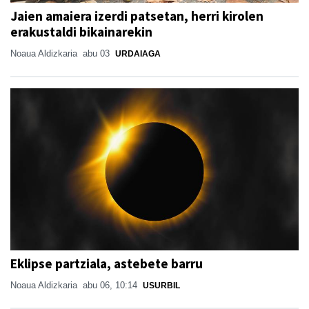
Jaien amaiera izerdi patsetan, herri kirolen
erakustaldi bikainarekin
Noaua Aldizkaria
abu 03
URDAIAGA
Eklipse partziala, astebete barru
Noaua Aldizkaria
abu 06, 10:14
USURBIL