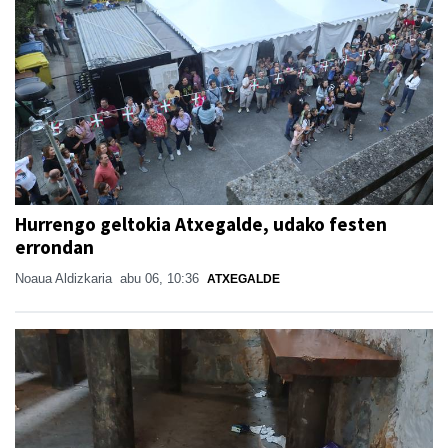
Hurrengo geltokia Atxegalde, udako festen
errondan
Noaua Aldizkaria
abu 06, 10:36
ATXEGALDE