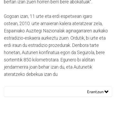
bertan izan zuen horren berri bere abokatuak".
Gogoan izan, 11 urte eta erdi espetxean igaro
ostean, 2010. urte amaieran kalera ateratzear zela,
Espainiako Auzitegi Nazionalak aginagarraren aurkako
estradizio-eskaera aurkeztu zuen. Ordutik, bi urte eta
erdi iraun du estradizio prozedurak. Denbora tarte
honetan, Autunen konfinatua egon da Segurola, bere
sorterritik 850 kilometrotara. Egunero bi alditan
jendarmerira joan behar izan du, eta Autunetik
ateratzeko debekua izan du.
Erantzun