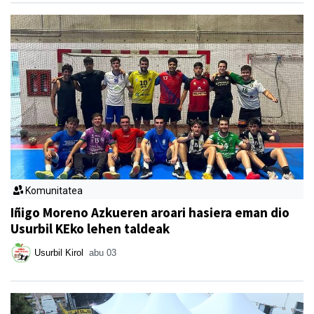
Komunitatea
Iñigo Moreno Azkueren aroari hasiera eman dio
Usurbil KEko lehen taldeak
Usurbil Kirol
abu 03