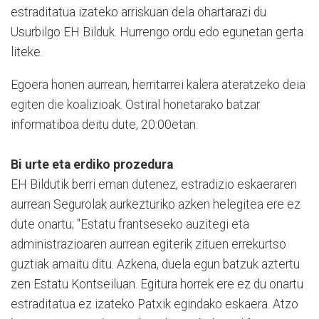
estraditatua izateko arriskuan dela ohartarazi du
Usurbilgo EH Bilduk. Hurrengo ordu edo egunetan gerta
liteke.
Egoera honen aurrean, herritarrei kalera ateratzeko deia
egiten die koalizioak. Ostiral honetarako batzar
informatiboa deitu dute, 20:00etan.
Bi urte eta erdiko prozedura
EH Bildutik berri eman dutenez, estradizio eskaeraren
aurrean Segurolak aurkezturiko azken helegitea ere ez
dute onartu; "Estatu frantseseko auzitegi eta
administrazioaren aurrean egiterik zituen errekurtso
guztiak amaitu ditu. Azkena, duela egun batzuk aztertu
zen Estatu Kontseiluan. Egitura horrek ere ez du onartu
estraditatua ez izateko Patxik egindako eskaera. Atzo