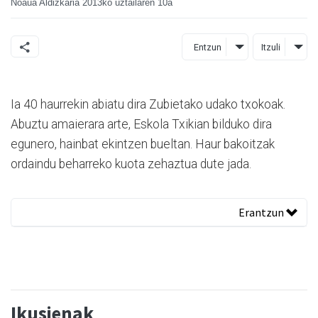
Noaua Aldizkaria
2013ko uztailaren 10a
Entzun
Itzuli
Ia 40 haurrekin abiatu dira Zubietako udako txokoak.
Abuztu amaierara arte, Eskola Txikian bilduko dira
egunero, hainbat ekintzen bueltan. Haur bakoitzak
ordaindu beharreko kuota zehaztua dute jada.
Erantzun
Ikusienak