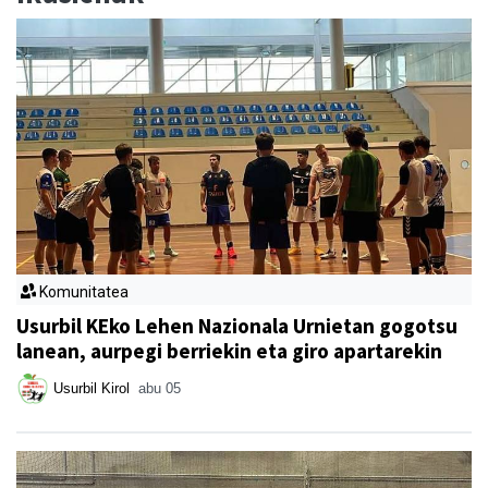
Komunitatea
Usurbil KEko Lehen Nazionala Urnietan gogotsu
lanean, aurpegi berriekin eta giro apartarekin
Usurbil Kirol
abu 05