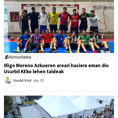
Komunitatea
Iñigo Moreno Azkueren aroari hasiera eman dio
Usurbil KEko lehen taldeak
Usurbil Kirol
abu 03