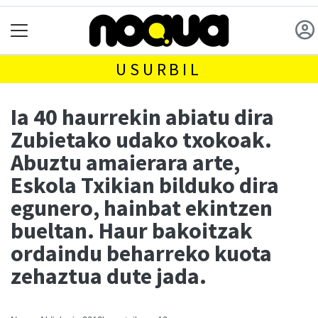
USURBIL
Ia 40 haurrekin abiatu dira
Zubietako udako txokoak.
Abuztu amaierara arte,
Eskola Txikian bilduko dira
egunero, hainbat ekintzen
bueltan. Haur bakoitzak
ordaindu beharreko kuota
zehaztua dute jada.