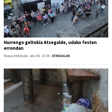
Hurrengo geltokia Atxegalde, udako festen
errondan
Noaua Aldizkaria
abu 06, 10:36
ATXEGALDE