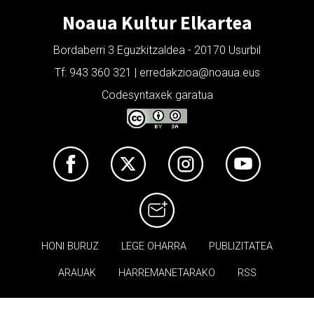
Noaua Kultur Elkartea
Bordaberri 3 Eguzkitzaldea - 20170 Usurbil
Tf: 943 360 321 | erredakzioa@noaua.eus
Codesyntaxek garatua
HONI BURUZ
LEGE OHARRA
PUBLIZITATEA
ARAUAK
HARREMANETARAKO
RSS