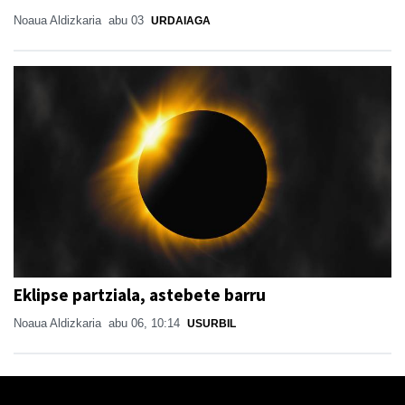
Noaua Aldizkaria
abu 03
URDAIAGA
Eklipse partziala, astebete barru
Noaua Aldizkaria
abu 06, 10:14
USURBIL