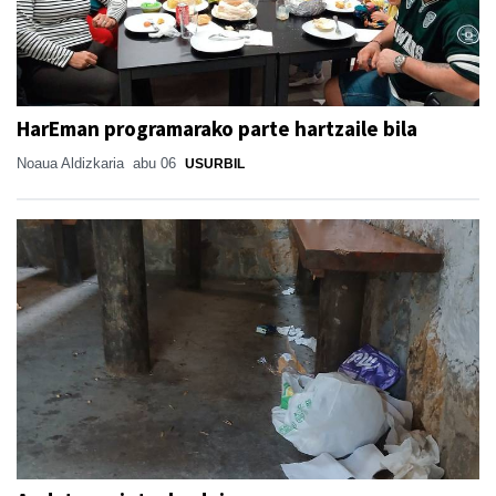
HarEman programarako parte hartzaile bila
Noaua Aldizkaria
abu 06
USURBIL