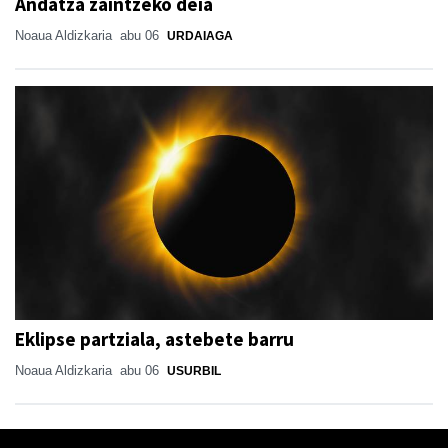
Andatza zaintzeko deia
Noaua Aldizkaria
abu 06
URDAIAGA
Eklipse partziala, astebete barru
Noaua Aldizkaria
abu 06
USURBIL