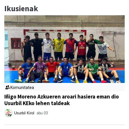
Ikusienak
Komunitatea
Iñigo Moreno Azkueren aroari hasiera eman dio
Usurbil KEko lehen taldeak
Usurbil Kirol
abu 03