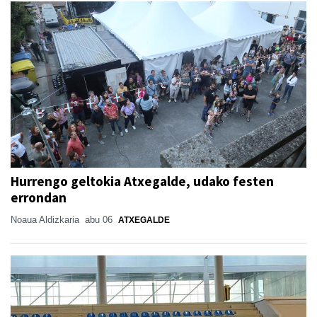
Hurrengo geltokia Atxegalde, udako festen
errondan
Noaua Aldizkaria
abu 06
ATXEGALDE