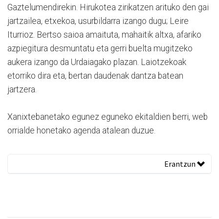
Gaztelumendirekin. Hirukotea zirikatzen arituko den gai
jartzailea, etxekoa, usurbildarra izango dugu; Leire
Iturrioz. Bertso saioa amaituta, mahaitik altxa, afariko
azpiegitura desmuntatu eta gerri buelta mugitzeko
aukera izango da Urdaiagako plazan. Laiotzekoak
etorriko dira eta, bertan daudenak dantza batean
jartzera.
Xanixtebanetako egunez eguneko ekitaldien berri, web
orrialde honetako agenda atalean duzue.
Erantzun