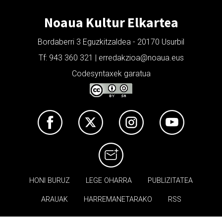
Noaua Kultur Elkartea
Bordaberri 3 Eguzkitzaldea - 20170 Usurbil
Tf: 943 360 321 | erredakzioa@noaua.eus
Codesyntaxek garatua
HONI BURUZ
LEGE OHARRA
PUBLIZITATEA
ARAUAK
HARREMANETARAKO
RSS