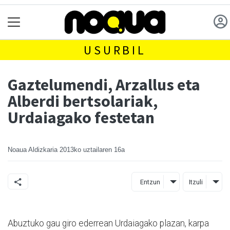
USURBIL
Gaztelumendi, Arzallus eta
Alberdi bertsolariak,
Urdaiagako festetan
Noaua Aldizkaria
2013ko uztailaren 16a
Entzun
Itzuli
Abuztuko gau giro ederrean Urdaiagako plazan, karpa