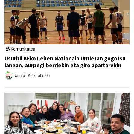
Komunitatea
Usurbil KEko Lehen Nazionala Urnietan gogotsu
lanean, aurpegi berriekin eta giro apartarekin
Usurbil Kirol
abu 05