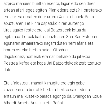
azpiko mahaien bueltan eserita, lagun edo senideen
artean afari legea egiten. Plan ederra ezta? Horretarako
ere aukera ematen dute urtero Xanixtebanek. Baita
abuztuaren 1etik 4ra ospatuko diren aurtengo
Urdaiagako festek ere. Jai Batzordeak lotua du
egitaraua. Lotuak baita, abuztuaren 3an, San Esteban
egunaren amaierarako iragarri duten herri afaria eta
horren osteko bertso saioa. Otorduari
dagokionez, norberak eraman beharko du jatekoa.
Postrea, kafea eta kopa Jai Batzordekoek zerbitzatuko
dute.
Eta afalostean, mahaitik mugitu ere egin gabe,
zuzenean eta bertatik bertara, bertso saio ederra
entzun eta ikusteko parada egongo da. Oraingoan, Uxue
Alberdi, Amets Arzallus eta Beñat