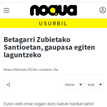
USURBIL
Betagarri Zubietako
Santioetan, gaupasa egiten
laguntzeko
Noaua Aldizkaria
2013ko uztailaren 16a
Entzun
Itzuli
Euren web orrian iragarri dute, kalean hainbat kartel