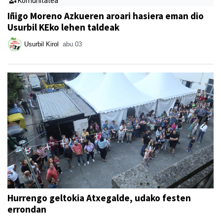
Komunitatea
Iñigo Moreno Azkueren aroari hasiera eman dio
Usurbil KEko lehen taldeak
Usurbil Kirol
abu 03
Hurrengo geltokia Atxegalde, udako festen
errondan