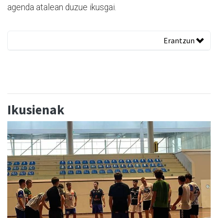
agenda atalean duzue ikusgai.
Erantzun
Ikusienak