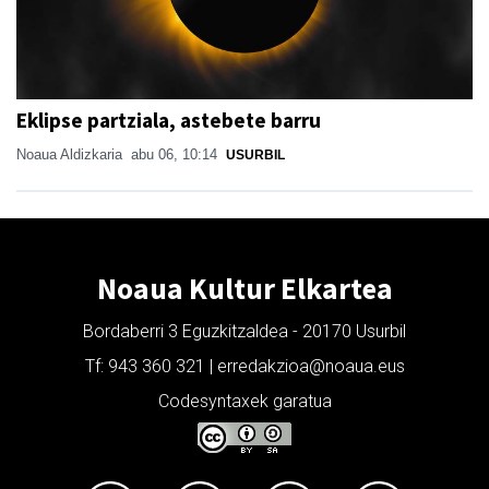
Eklipse partziala, astebete barru
Noaua Aldizkaria
abu 06, 10:14
USURBIL
Noaua Kultur Elkartea
Bordaberri 3 Eguzkitzaldea - 20170 Usurbil
Tf: 943 360 321 | erredakzioa@noaua.eus
Codesyntaxek garatua