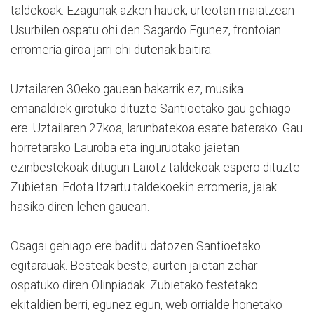
taldekoak. Ezagunak azken hauek, urteotan maiatzean
Usurbilen ospatu ohi den Sagardo Egunez, frontoian
erromeria giroa jarri ohi dutenak baitira.
Uztailaren 30eko gauean bakarrik ez, musika
emanaldiek girotuko dituzte Santioetako gau gehiago
ere. Uztailaren 27koa, larunbatekoa esate baterako. Gau
horretarako Lauroba eta inguruotako jaietan
ezinbestekoak ditugun Laiotz taldekoak espero dituzte
Zubietan. Edota Itzartu taldekoekin erromeria, jaiak
hasiko diren lehen gauean.
Osagai gehiago ere baditu datozen Santioetako
egitarauak. Besteak beste, aurten jaietan zehar
ospatuko diren Olinpiadak. Zubietako festetako
ekitaldien berri, egunez egun, web orrialde honetako