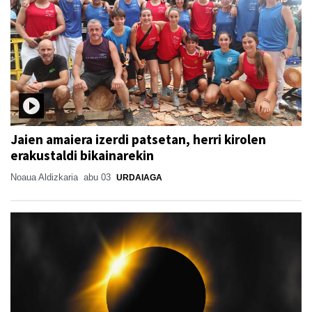
Jaien amaiera izerdi patsetan, herri kirolen
erakustaldi bikainarekin
Noaua Aldizkaria
abu 03
URDAIAGA