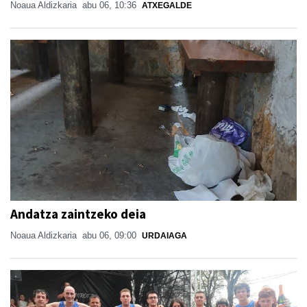
Noaua Aldizkaria
abu 06, 10:36
ATXEGALDE
Andatza zaintzeko deia
Noaua Aldizkaria
abu 06, 09:00
URDAIAGA