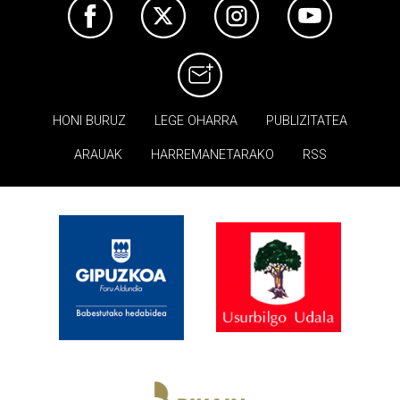
HONI BURUZ
LEGE OHARRA
PUBLIZITATEA
ARAUAK
HARREMANETARAKO
RSS