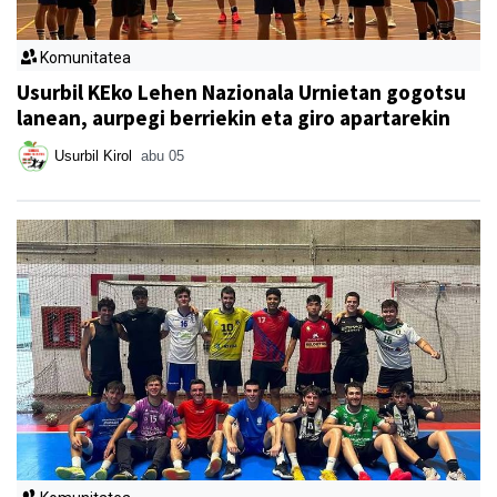
Komunitatea
Usurbil KEko Lehen Nazionala Urnietan gogotsu
lanean, aurpegi berriekin eta giro apartarekin
Usurbil Kirol
abu 05