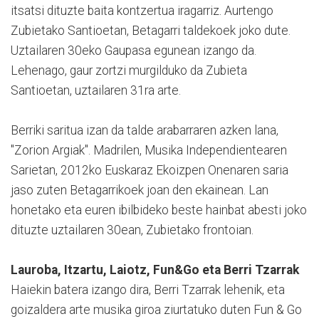
itsatsi dituzte baita kontzertua iragarriz. Aurtengo
Zubietako Santioetan, Betagarri taldekoek joko dute.
Uztailaren 30eko Gaupasa egunean izango da.
Lehenago, gaur zortzi murgilduko da Zubieta
Santioetan, uztailaren 31ra arte.
Berriki saritua izan da talde arabarraren azken lana,
"Zorion Argiak". Madrilen, Musika Independientearen
Sarietan, 2012ko Euskaraz Ekoizpen Onenaren saria
jaso zuten Betagarrikoek joan den ekainean. Lan
honetako eta euren ibilbideko beste hainbat abesti joko
dituzte uztailaren 30ean, Zubietako frontoian.
Lauroba, Itzartu, Laiotz, Fun&Go eta Berri Tzarrak
Haiekin batera izango dira, Berri Tzarrak lehenik, eta
goizaldera arte musika giroa ziurtatuko duten Fun & Go