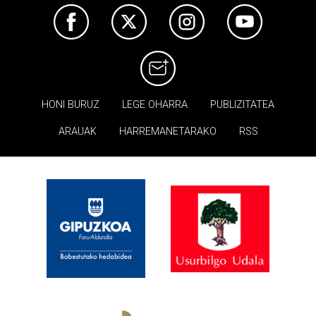
HONI BURUZ
LEGE OHARRA
PUBLIZITATEA
ARAUAK
HARREMANETARAKO
RSS