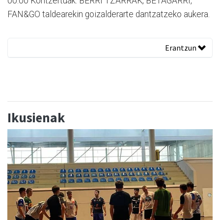
00:00 Kontzertuak: BERRI TZARRAK, BETAGARRI,
FAN&GO taldearekin goizalderarte dantzatzeko aukera.
Erantzun
Ikusienak