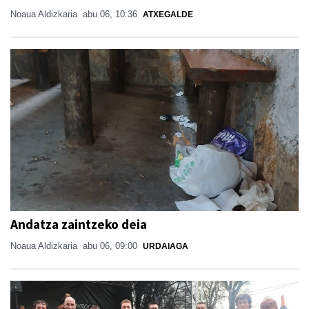
Noaua Aldizkaria
abu 06, 10:36
ATXEGALDE
Andatza zaintzeko deia
Noaua Aldizkaria
abu 06, 09:00
URDAIAGA