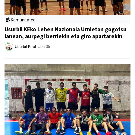
Komunitatea
Usurbil KEko Lehen Nazionala Urnietan gogotsu
lanean, aurpegi berriekin eta giro apartarekin
Usurbil Kirol
abu 05