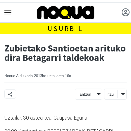
USURBIL
Zubietako Santioetan arituko
dira Betagarri taldekoak
Noaua Aldizkaria
2013ko uztailaren 16a
Entzun
Itzuli
Uztailak 30 asteartea, Gaupasa Eguna