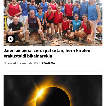
Jaien amaiera izerdi patsetan, herri kirolen
erakustaldi bikainarekin
Noaua Aldizkaria
abu 03
URDAIAGA