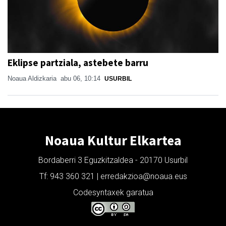
Eklipse partziala, astebete barru
Noaua Aldizkaria
abu 06, 10:14
USURBIL
Noaua Kultur Elkartea
Bordaberri 3 Eguzkitzaldea - 20170 Usurbil
Tf: 943 360 321 | erredakzioa@noaua.eus
Codesyntaxek garatua