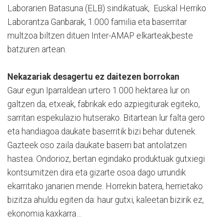
Laborarien Batasuna (ELB) sindikatuak, Euskal Herriko
Laborantza Ganbarak, 1.000 familia eta baserritar
multzoa biltzen dituen Inter-AMAP elkarteak,beste
batzuren artean.
Nekazariak desagertu ez daitezen borrokan
Gaur egun Iparraldean urtero 1.000 hektarea lur on
galtzen da, etxeak, fabrikak edo azpiegiturak egiteko,
sarritan espekulazio hutserako. Bitartean lur falta gero
eta handiagoa daukate baserritik bizi behar dutenek.
Gazteek oso zaila daukate baserri bat antolatzen
hastea. Ondorioz, bertan egindako produktuak gutxiegi
kontsumitzen dira eta gizarte osoa dago urrundik
ekarritako janarien mende. Horrekin batera, herrietako
bizitza ahuldu egiten da: haur gutxi, kaleetan bizirik ez,
ekonomia kaxkarra…