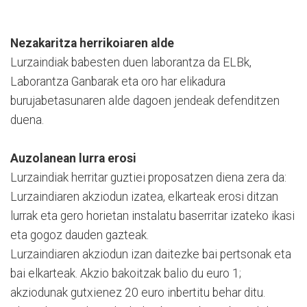
Nezakaritza herrikoiaren alde
Lurzaindiak babesten duen laborantza da ELBk,
Laborantza Ganbarak eta oro har elikadura
burujabetasunaren alde dagoen jendeak defenditzen
duena.
Auzolanean lurra erosi
Lurzaindiak herritar guztiei proposatzen diena zera da:
Lurzaindiaren akziodun izatea, elkarteak erosi ditzan
lurrak eta gero horietan instalatu baserritar izateko ikasi
eta gogoz dauden gazteak.
Lurzaindiaren akziodun izan daitezke bai pertsonak eta
bai elkarteak. Akzio bakoitzak balio du euro 1;
akziodunak gutxienez 20 euro inbertitu behar ditu.