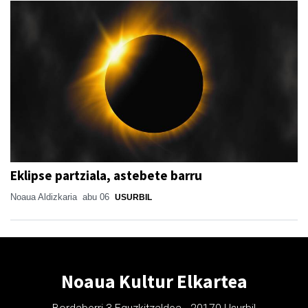
Eklipse partziala, astebete barru
Noaua Aldizkaria
abu 06
USURBIL
Noaua Kultur Elkartea