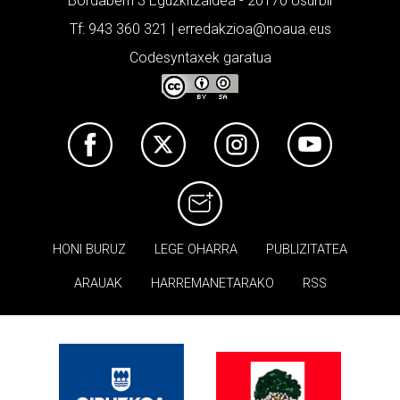
Bordaberri 3 Eguzkitzaldea - 20170 Usurbil
Tf: 943 360 321 | erredakzioa@noaua.eus
Codesyntaxek garatua
HONI BURUZ
LEGE OHARRA
PUBLIZITATEA
ARAUAK
HARREMANETARAKO
RSS