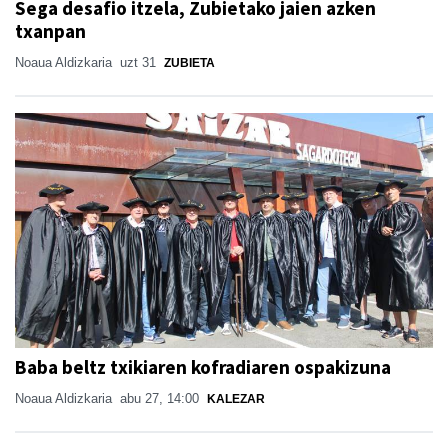
Sega desafio itzela, Zubietako jaien azken
txanpan
Noaua Aldizkaria
uzt 31
ZUBIETA
Baba beltz txikiaren kofradiaren ospakizuna
Noaua Aldizkaria
abu 27, 14:00
KALEZAR