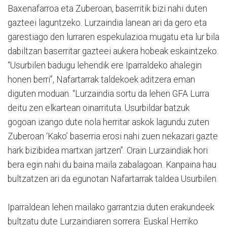
Baxenafarroa eta Zuberoan, baserritik bizi nahi duten
gazteei laguntzeko. Lurzaindia lanean ari da gero eta
garestiago den lurraren espekulazioa mugatu eta lur bila
dabiltzan baserritar gazteei aukera hobeak eskaintzeko.
“Usurbilen badugu lehendik ere Iparraldeko ahalegin
honen berri”, Nafartarrak taldekoek aditzera eman
diguten moduan. “Lurzaindia sortu da lehen GFA Lurra
deitu zen elkartean oinarrituta. Usurbildar batzuk
gogoan izango dute nola herritar askok lagundu zuten
Zuberoan ‘Kako’ baserria erosi nahi zuen nekazari gazte
hark bizibidea martxan jartzen”. Orain Lurzaindiak hori
bera egin nahi du baina maila zabalagoan. Kanpaina hau
bultzatzen ari da egunotan Nafartarrak taldea Usurbilen.
Iparraldean lehen mailako garrantzia duten erakundeek
bultzatu dute Lurzaindiaren sorrera: Euskal Herriko