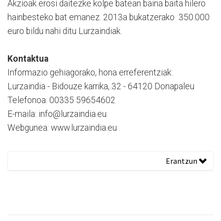
Akzioak erosi daitezke kolpe batean baina baita hilero
hainbesteko bat emanez. 2013a bukatzerako 350.000
euro bildu nahi ditu Lurzaindiak.
Kontaktua
Informazio gehiagorako, hona erreferentziak:
Lurzaindia - Bidouze karrika, 32 - 64120 Donapaleu
Telefonoa: 00335 59654602
E-maila: info@lurzaindia.eu
Webgunea: www.lurzaindia.eu
Erantzun