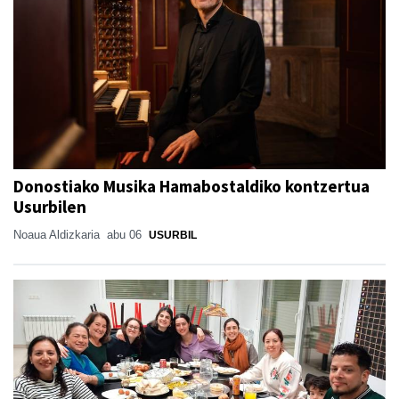
Donostiako Musika Hamabostaldiko kontzertua
Usurbilen
Noaua Aldizkaria
abu 06
USURBIL