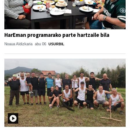
HarEman programarako parte hartzaile bila
Noaua Aldizkaria
abu 06
USURBIL