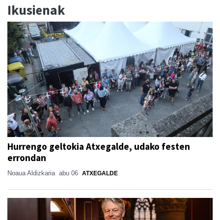
Ikusienak
Hurrengo geltokia Atxegalde, udako festen
errondan
Noaua Aldizkaria
abu 06
ATXEGALDE