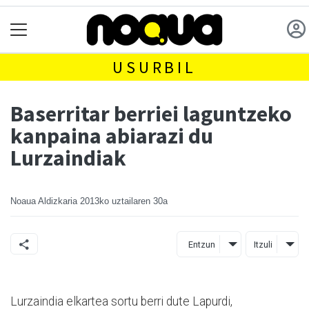
USURBIL
Baserritar berriei laguntzeko
kanpaina abiarazi du
Lurzaindiak
Noaua Aldizkaria
2013ko uztailaren 30a
Entzun
Itzuli
Lurzaindia elkartea sortu berri dute Lapurdi,