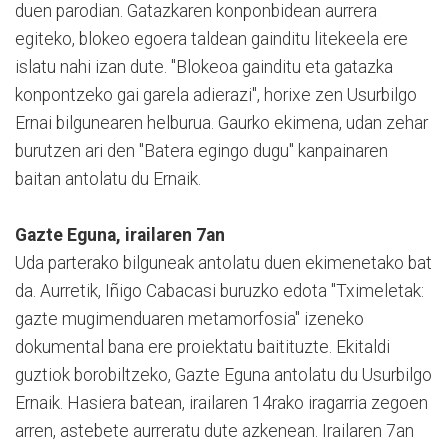
duen parodian. Gatazkaren konponbidean aurrera
egiteko, blokeo egoera taldean gainditu litekeela ere
islatu nahi izan dute. "Blokeoa gainditu eta gatazka
konpontzeko gai garela adierazi", horixe zen Usurbilgo
Ernai bilgunearen helburua. Gaurko ekimena, udan zehar
burutzen ari den "Batera egingo dugu" kanpainaren
baitan antolatu du Ernaik.
Gazte Eguna, irailaren 7an
Uda parterako bilguneak antolatu duen ekimenetako bat
da. Aurretik, Iñigo Cabacasi buruzko edota "Tximeletak:
gazte mugimenduaren metamorfosia" izeneko
dokumental bana ere proiektatu baitituzte. Ekitaldi
guztiok borobiltzeko, Gazte Eguna antolatu du Usurbilgo
Ernaik. Hasiera batean, irailaren 14rako iragarria zegoen
arren, astebete aurreratu dute azkenean. Irailaren 7an