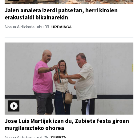
Jaien amaiera izerdi patsetan, herri kirolen
erakustaldi bikainarekin
Noaua Aldizkaria
abu 03
URDAIAGA
Jose Luis Martijak izan du, Zubieta festa giroan
murgilarazteko ohorea
Noaua Aldizkaria
uzt 25
ZUBIETA