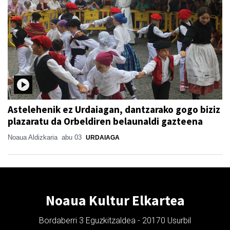
Astelehenik ez Urdaiagan, dantzarako gogo biziz
plazaratu da Orbeldiren belaunaldi gazteena
Noaua Aldizkaria
abu 03
URDAIAGA
Noaua Kultur Elkartea
Bordaberri 3 Eguzkitzaldea - 20170 Usurbil