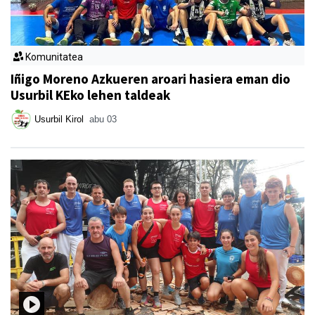
Komunitatea
Iñigo Moreno Azkueren aroari hasiera eman dio
Usurbil KEko lehen taldeak
Usurbil Kirol
abu 03