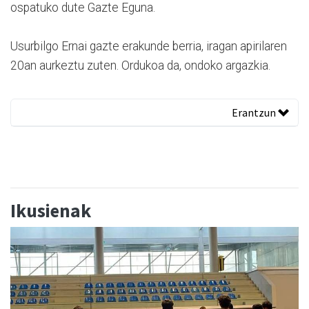
ospatuko dute Gazte Eguna.
Usurbilgo Ernai gazte erakunde berria, iragan apirilaren
20an aurkeztu zuten. Ordukoa da, ondoko argazkia.
Erantzun
Ikusienak