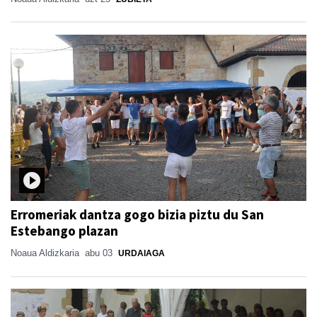
Erromeriak dantza gogo bizia piztu du San
Estebango plazan
Noaua Aldizkaria
abu 03
URDAIAGA