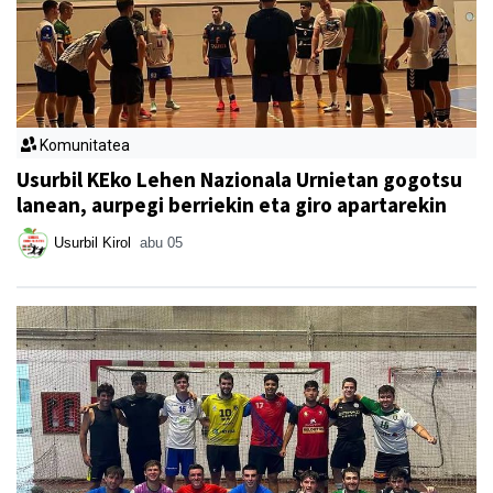
Komunitatea
Usurbil KEko Lehen Nazionala Urnietan gogotsu
lanean, aurpegi berriekin eta giro apartarekin
Usurbil Kirol
abu 05