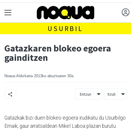
USURBIL
Gatazkaren blokeo egoera
gainditzen
Noaua Aldizkaria
2013ko abuztuaren 30a
Entzun
Itzuli
Gatazkak bizi duen blokeo egoera irudikatu du Usurbilgo
Ernaik, gaur arratsaldean Mikel Laboa plazan burutu