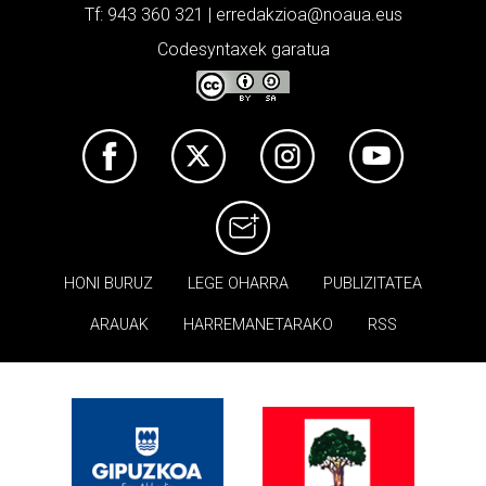
Tf: 943 360 321 | erredakzioa@noaua.eus
Codesyntaxek garatua
HONI BURUZ
LEGE OHARRA
PUBLIZITATEA
ARAUAK
HARREMANETARAKO
RSS